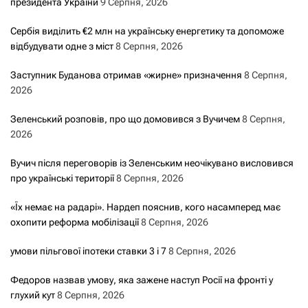
я
президента України
9 Серпня, 2026
з
Сербія виділить €2 млн на українську енергетику та допоможе
відбудувати одне з міст
8 Серпня, 2026
а
Заступник Буданова отримав «жирне» призначення
8 Серпня,
з
2026
а
Зеленський розповів, про що домовився з Вучичем
8 Серпня,
2026
п
Вучич після переговорів із Зеленським неочікувано висловився
и
про українські території
8 Серпня, 2026
с
«Їх немає на радарі». Нардеп пояснив, кого насамперед має
охопити реформа мобілізації
8 Серпня, 2026
а
умови пільгової іпотеки ставки 3 і 7
8 Серпня, 2026
м
Федоров назвав умову, яка зажене наступ Росії на фронті у
и
глухий кут
8 Серпня, 2026