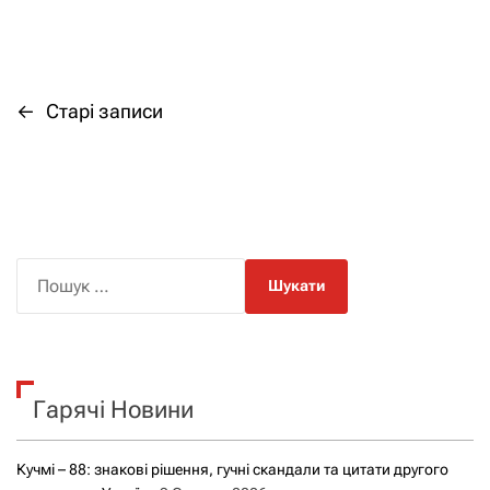
←
Старі записи
Н
а
в
і
П
о
г
ш
а
у
к
ц
Гарячі Новини
:
і
Кучмі – 88: знакові рішення, гучні скандали та цитати другого