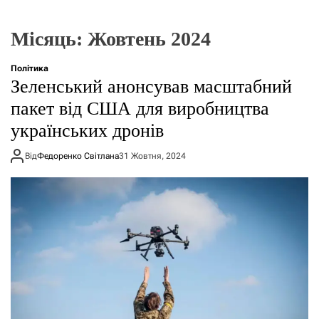
г
о
р
Місяць:
Жовтень 2024
е
ж
и
Політика
м
Зеленський анонсував масштабний
у
пакет від США для виробництва
українських дронів
Від
Федоренко Світлана
31 Жовтня, 2024