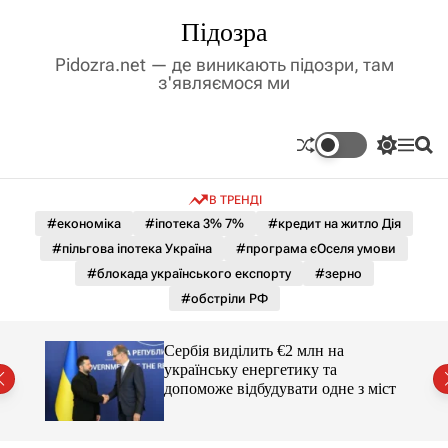
П
Підозра
е
р
Pidozra.net — де виникають підозри, там
е
з'являємося ми
й
т
и
П
М
П
д
е
е
о
р
н
ш
о
В ТРЕНДІ
е
ю
у
в
м
к
#економіка
#іпотека 3% 7%
#кредит на житло Дія
м
и
#пільгова іпотека Україна
#програма єОселя умови
і
к
а
с
#блокада українського експорту
#зерно
ч
т
#обстріли РФ
к
у
о
л
гучні
Сербія виділить €2 млн на
ь
українську енергетику та
о
допоможе відбудувати одне з міст
р
о
в
о