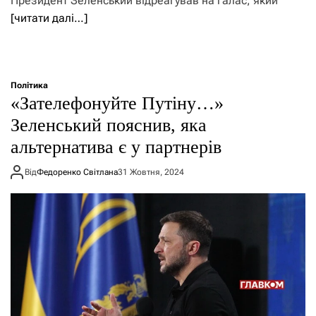
Президент Зеленський відреагував на галас, який
[читати далі…]
Політика
«Зателефонуйте Путіну…»
Зеленський пояснив, яка
альтернатива є у партнерів
Від
Федоренко Світлана
31 Жовтня, 2024