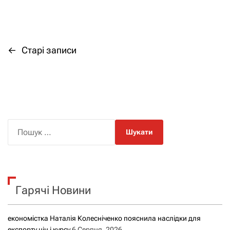
←
Старі записи
Н
а
в
і
П
о
г
ш
а
у
к
ц
Гарячі Новини
:
і
економістка Наталія Колесніченко пояснила наслідки для
я
експорту цін і курсу
6 Серпня, 2026