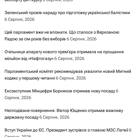
з
Зеленський провів нараду про підготовку української балістики
6 Серпня, 2026
а
Цей парламент вже не впізнати. Що сталося з Верховною
з
Радою за сім років без виборів
6 Серпня, 2026
а
Очільниця апарату нового прем’єра отримала на прощання
мільйон від «Нафтогазу»
6 Серпня, 2026
п
Парламентський комітет рекомендував ухвалити новий Митний
и
кодекс у першому читанні
6 Серпня, 2026
с
Ексзаступник Мінцифри Борняков отримав нову посаду
6
Серпня, 2026
а
Несподіване повернення: Віктор Ющенко отримав важливу
м
державну посаду
6 Серпня, 2026
и
Вступ України до ЄС. Президент зустрівся з главою МЗС Латвії
6
Серпня, 2026