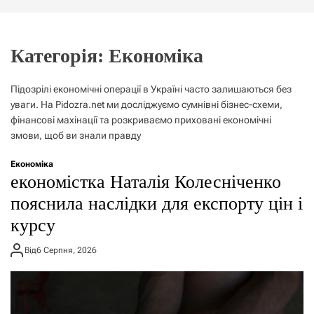
г
о
р
е
Категорія:
Економіка
ж
и
м
Підозрілі економічні операції в Україні часто залишаються без
у
уваги. На Pidozra.net ми досліджуємо сумнівні бізнес-схеми,
фінансові махінації та розкриваємо приховані економічні
змови, щоб ви знали правду
Економіка
економістка Наталія Колесніченко
пояснила наслідки для експорту цін і
курсу
Від
6 Серпня, 2026