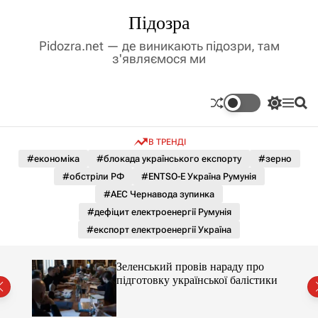
П
Підозра
е
р
Pidozra.net — де виникають підозри, там
е
з'являємося ми
й
т
и
П
М
П
д
е
е
о
р
н
ш
о
В ТРЕНДІ
е
ю
у
в
м
к
#економіка
#блокада українського експорту
#зерно
м
и
#обстріли РФ
#ENTSO-E Україна Румунія
і
к
а
с
#АЕС Чернавода зупинка
ч
т
#дефіцит електроенергії Румунія
к
у
о
#експорт електроенергії Україна
л
ь
о
ченко
Зеленський провів нараду про
р
рту
підготовку української балістики
о
в
о