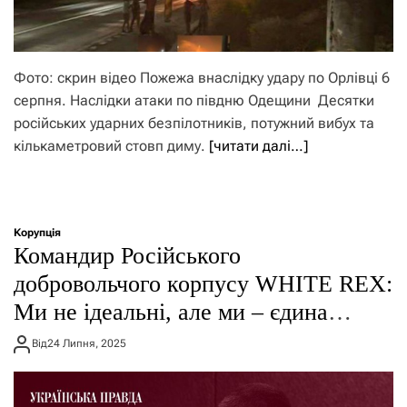
Фото: скрин відео Пожежа внаслідку удару по Орлівці 6
серпня. Наслідки атаки по півдню Одещини Десятки
російських ударних безпілотників, потужний вибух та
кількаметровий стовп диму.
[читати далі…]
Корупція
Командир Російського
добровольчого корпусу WHITE REX:
Ми не ідеальні, але ми – єдина
російська сила, яка воює проти
Від
24 Липня, 2025
Путіна зі зброєю