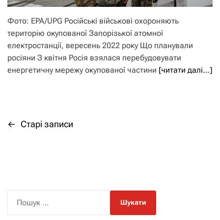
Фото: EPA/UPG Російські військові охороняють
територію окупованої Запорізької атомної
електростанції, вересень 2022 року Що планували
росіяни З квітня Росія взялася перебудовувати
енергетичну мережу окупованої частини
[читати далі…]
←
Старі записи
Н
а
в
і
П
о
г