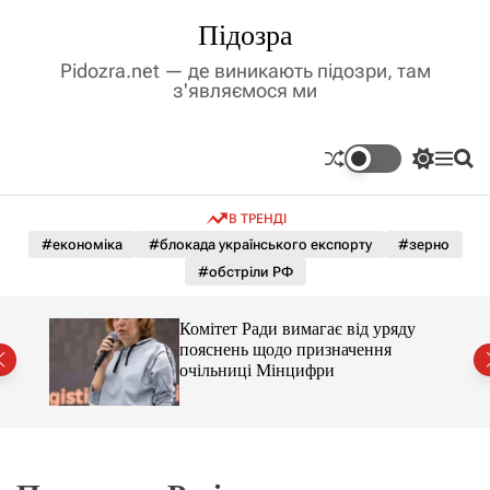
П
Підозра
е
р
Pidozra.net — де виникають підозри, там
е
з'являємося ми
й
т
и
П
М
П
д
е
е
о
р
н
ш
о
В ТРЕНДІ
е
ю
у
в
м
к
#економіка
#блокада українського експорту
#зерно
м
и
#обстріли РФ
і
к
а
с
ч
т
Комітет Ради вимагає від уряду
к
у
пояснень щодо призначення
о
очільниці Мінцифри
л
ь
о
р
о
в
о