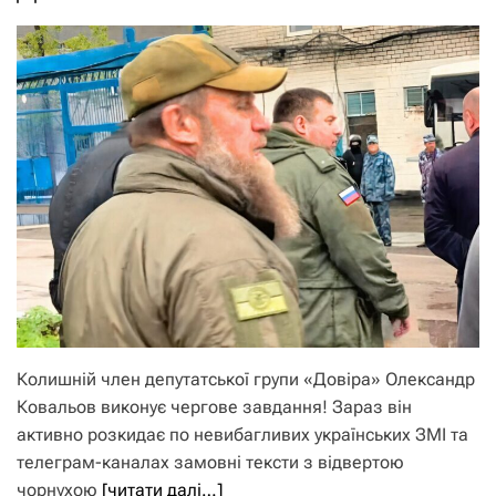
Колишній член депутатської групи «Довіра» Олександр
Ковальов виконує чергове завдання! Зараз він
активно розкидає по невибагливих українських ЗМІ та
телеграм-каналах замовні тексти з відвертою
чорнухою
[читати далі…]