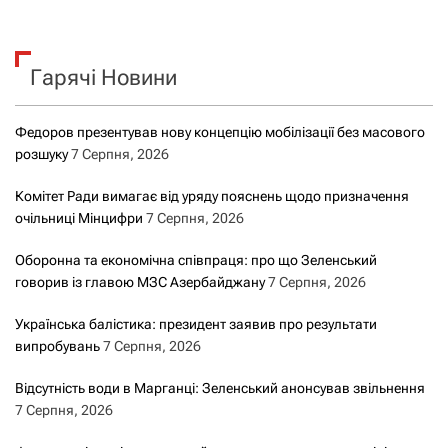
ш
а
у
к
ц
Гарячі Новини
:
і
Федоров презентував нову концепцію мобілізації без масового
я
розшуку
7 Серпня, 2026
з
Комітет Ради вимагає від уряду пояснень щодо призначення
очільниці Мінцифри
7 Серпня, 2026
а
Оборонна та економічна співпраця: про що Зеленський
з
говорив із главою МЗС Азербайджану
7 Серпня, 2026
а
Українська балістика: президент заявив про результати
випробувань
7 Серпня, 2026
п
Відсутність води в Марганці: Зеленський анонсував звільнення
и
7 Серпня, 2026