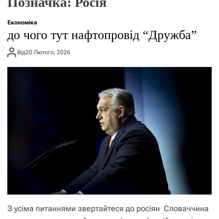
Позначка:
Росія
г
о
р
Економіка
е
до чого тут нафтопровід “Дружба”
ж
и
Від
20 Лютого, 2026
м
у
З усіма питаннями звертайтеся до росіян Словаччина