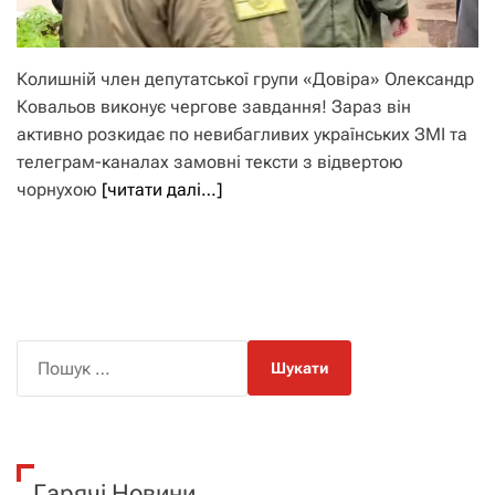
Колишній член депутатської групи «Довіра» Олександр
Ковальов виконує чергове завдання! Зараз він
активно розкидає по невибагливих українських ЗМІ та
телеграм-каналах замовні тексти з відвертою
чорнухою
[читати далі…]
П
о
ш
у
к
Гарячі Новини
: