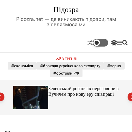
П
Підозра
е
р
Pidozra.net — де виникають підозри, там
е
з'являємося ми
й
т
и
П
М
П
д
е
е
о
р
н
ш
о
В ТРЕНДІ
е
ю
у
в
м
к
#економіка
#блокада українського експорту
#зерно
м
и
#обстріли РФ
і
к
а
с
ч
т
ажене
Зеленський розпочав переговори з
к
ий
у
Вучичем про нову еру співпраці
о
л
ь
о
р
о
в
о