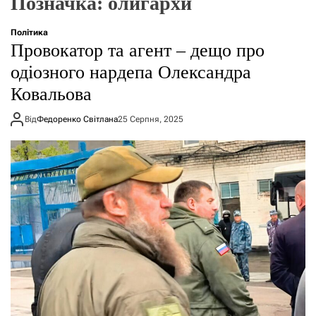
Позначка:
олигархи
г
о
р
Політика
е
Провокатор та агент – дещо про
ж
и
одіозного нардепа Олександра
м
Ковальова
у
Від
Федоренко Світлана
25 Серпня, 2025