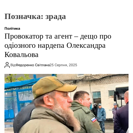
г
о
р
Позначка:
зрада
е
ж
и
Політика
м
Провокатор та агент – дещо про
у
одіозного нардепа Олександра
Ковальова
Від
Федоренко Світлана
25 Серпня, 2025