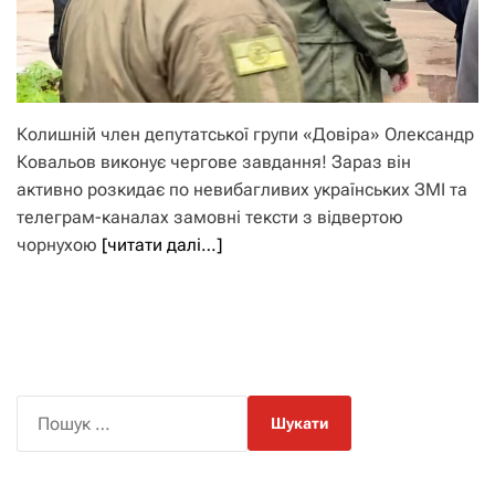
Колишній член депутатської групи «Довіра» Олександр
Ковальов виконує чергове завдання! Зараз він
активно розкидає по невибагливих українських ЗМІ та
телеграм-каналах замовні тексти з відвертою
чорнухою
[читати далі…]
П
о
ш
у