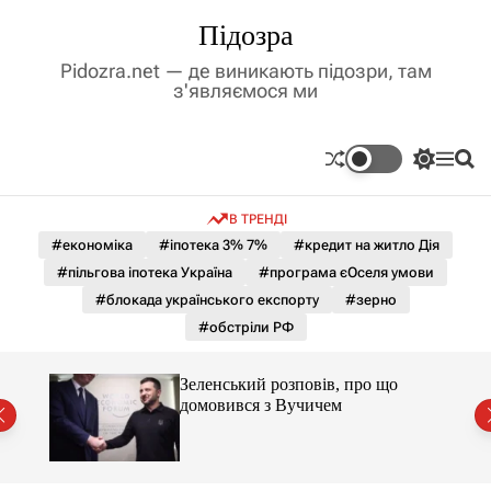
П
Підозра
е
р
Pidozra.net — де виникають підозри, там
е
з'являємося ми
й
т
и
П
М
П
д
е
е
о
р
н
ш
о
В ТРЕНДІ
е
ю
у
в
м
к
#економіка
#іпотека 3% 7%
#кредит на житло Дія
м
и
#пільгова іпотека Україна
#програма єОселя умови
і
к
а
с
#блокада українського експорту
#зерно
ч
т
#обстріли РФ
к
у
о
л
Зеленський розповів, про що
ь
домовився з Вучичем
о
р
о
в
о