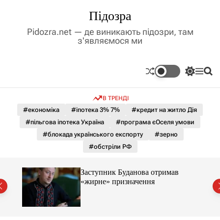
П
Підозра
е
р
Pidozra.net — де виникають підозри, там
е
з'являємося ми
й
т
и
П
М
П
д
е
е
о
р
н
ш
о
В ТРЕНДІ
е
ю
у
в
м
к
#економіка
#іпотека 3% 7%
#кредит на житло Дія
м
и
#пільгова іпотека Україна
#програма єОселя умови
і
к
а
с
#блокада українського експорту
#зерно
ч
т
#обстріли РФ
к
у
о
л
Заступник Буданова отримав
ь
«жирне» призначення
о
міст
р
о
в
о