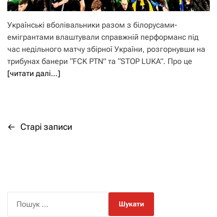
Українські вболівальники разом з білорусами-
емігрантами влаштували справжній перформанс під
час недільного матчу збірної України, розгорнувши на
трибунах банери “FCK PTN” та “STOP LUKA”. Про це
[читати далі…]
←
Старі записи
Н
а
в
і
П
о
г