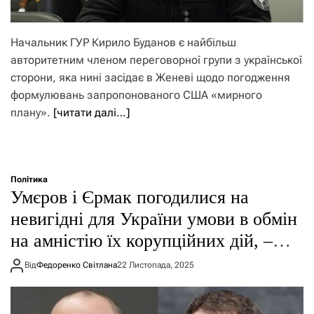
Начальник ГУР Кирило Буданов є найбільш
авторитетним членом переговорної групи з української
сторони, яка нині засідає в Женеві щодо погодження
формулювань запропонованого США «мирного
плану».
[читати далі…]
Політика
Умєров і Єрмак погодилися на
невигідні для України умови в обмін
на амністію їх корупційних дій, –
експерт
Від
Федоренко Світлана
22 Листопада, 2025