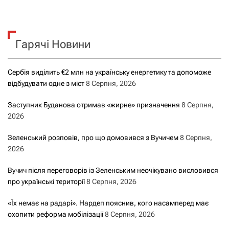
ш
а
у
к
ц
Гарячі Новини
:
і
Сербія виділить €2 млн на українську енергетику та допоможе
я
відбудувати одне з міст
8 Серпня, 2026
з
Заступник Буданова отримав «жирне» призначення
8 Серпня,
2026
а
Зеленський розповів, про що домовився з Вучичем
8 Серпня,
з
2026
а
Вучич після переговорів із Зеленським неочікувано висловився
про українські території
8 Серпня, 2026
п
«Їх немає на радарі». Нардеп пояснив, кого насамперед має
и
охопити реформа мобілізації
8 Серпня, 2026