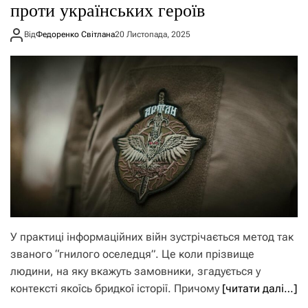
проти українських героїв
Від
Федоренко Світлана
20 Листопада, 2025
У практиці інформаційних війн зустрічається метод так
званого “гнилого оселедця”. Це коли прізвище
людини, на яку вкажуть замовники, згадується у
контексті якоїсь бридкої історії. Причому
[читати далі…]