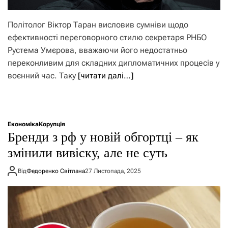
Політолог Віктор Таран висловив сумніви щодо
ефективності переговорного стилю секретаря РНБО
Рустема Умєрова, вважаючи його недостатньо
переконливим для складних дипломатичних процесів у
воєнний час. Таку
[читати далі…]
Економіка
Корупція
Бренди з рф у новій обгортці – як
змінили вивіску, але не суть
Від
Федоренко Світлана
27 Листопада, 2025