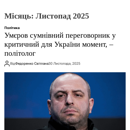
г
о
р
Місяць:
Листопад 2025
е
ж
и
Політика
м
Умєров сумнівний переговорник у
у
критичний для України момент, –
політолог
Від
Федоренко Світлана
30 Листопада, 2025