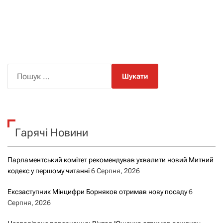
П
о
ш
у
к
Гарячі Новини
:
Парламентський комітет рекомендував ухвалити новий Митний
кодекс у першому читанні
6 Серпня, 2026
Ексзаступник Мінцифри Борняков отримав нову посаду
6
Серпня, 2026