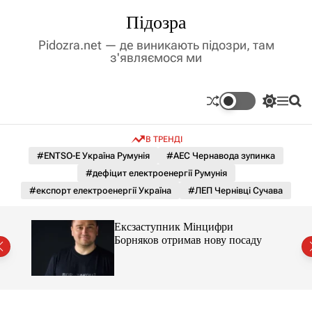
П
Підозра
е
р
Pidozra.net — де виникають підозри, там
е
з'являємося ми
й
т
и
П
М
П
д
е
е
о
р
н
ш
о
В ТРЕНДІ
е
ю
у
в
м
к
#ENTSO-E Україна Румунія
#АЕС Чернавода зупинка
м
и
#дефіцит електроенергії Румунія
і
к
а
с
#експорт електроенергії Україна
#ЛЕП Чернівці Сучава
ч
т
к
у
о
Ексзаступник Мінцифри
л
й
Борняков отримав нову посаду
ь
о
р
о
в
о