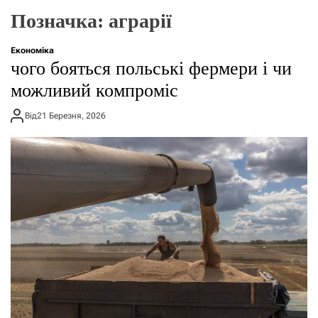
г
Позначка:
аграрії
о
р
е
Економіка
ж
чого бояться польські фермери і чи
и
м
можливий компроміс
у
Від
21 Березня, 2026