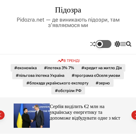
П
Підозра
е
р
Pidozra.net — де виникають підозри, там
е
з'являємося ми
й
т
и
П
М
П
д
е
е
о
р
н
ш
о
В ТРЕНДІ
е
ю
у
в
м
к
#економіка
#іпотека 3% 7%
#кредит на житло Дія
м
и
#пільгова іпотека Україна
#програма єОселя умови
і
к
а
с
#блокада українського експорту
#зерно
ч
т
#обстріли РФ
к
у
о
л
гучні
Сербія виділить €2 млн на
ь
українську енергетику та
о
допоможе відбудувати одне з міст
р
о
в
о