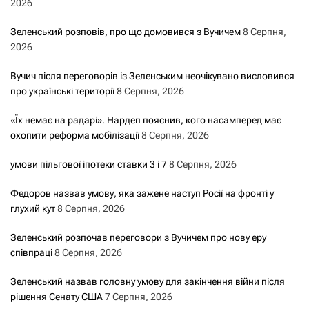
з
2026
а
Зеленський розповів, про що домовився з Вучичем
8 Серпня,
2026
п
Вучич після переговорів із Зеленським неочікувано висловився
и
про українські території
8 Серпня, 2026
с
«Їх немає на радарі». Нардеп пояснив, кого насамперед має
охопити реформа мобілізації
8 Серпня, 2026
а
умови пільгової іпотеки ставки 3 і 7
8 Серпня, 2026
м
Федоров назвав умову, яка зажене наступ Росії на фронті у
и
глухий кут
8 Серпня, 2026
Зеленський розпочав переговори з Вучичем про нову еру
співпраці
8 Серпня, 2026
Зеленський назвав головну умову для закінчення війни після
рішення Сенату США
7 Серпня, 2026