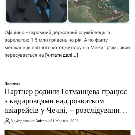
Офіційно – скромний державний службовець із
зарплатою 1,5 млн гривень на рік. А по факту –
мешканець елітного котеджу поруч із Межигір’ям, який
пересувається на
[читати далі…]
Політика
Партнер родини Гетманцева працює
з кадировцями над розвитком
авіарейсів у Чечні, – розслідування
Соколової
Від
Федоренко Світлана
31 Жовтня, 2025