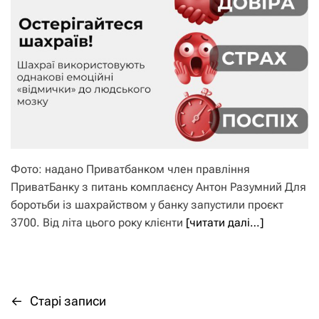
Фото: надано Приватбанком член правління
ПриватБанку з питань комплаєнсу Антон Разумний Для
боротьби із шахрайством у банку запустили проєкт
3700. Від літа цього року клієнти
[читати далі…]
←
Старі записи
Н