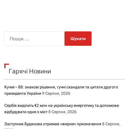
а
в
і
П
о
г
ш
а
у
к
ц
Гарячі Новини
:
і
Кучмі – 88: знакові рішення, гучні скандали та цитати другого
я
президента України
9 Серпня, 2026
з
Сербія виділить €2 млн на українську енергетику та допоможе
відбудувати одне з міст
8 Серпня, 2026
а
Заступник Буданова отримав «жирне» призначення
8 Серпня,