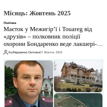
г
о
р
Місяць:
Жовтень 2025
е
ж
и
Політика
м
Маєток у Межигір’ї і Touareg від
у
«друзів» – полковник поліції
охорони Бондаренко веде лакшері-
життя – медіа
Від
Федоренко Світлана
31 Жовтня, 2025