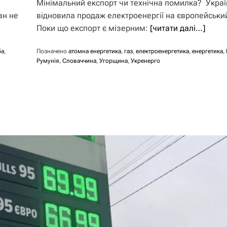
Мінімальний експорт чи технічна помилка? Украї
ан не
відновила продаж електроенергії на європейськи
Поки що експорт є мізерним:
[читати далі…]
ба
,
Позначено
атомна енергетика
,
газ
,
електроенергетика
,
енергетика
,
Румунія
,
Словаччина
,
Угорщина
,
Укренерго