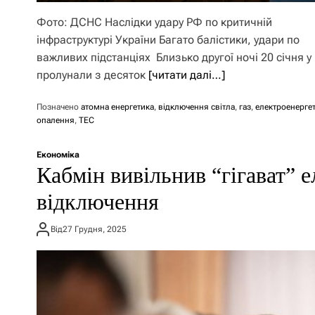
Фото: ДСНС Наслідки удару РФ по критичній
інфраструктурі України Багато балістики, удари по
важливих підстанціях Близько другої ночі 20 січня у
пролунали з десяток
[читати далі…]
Позначено
атомна енергетика
,
відключення світла
,
газ
,
електроенерге
опалення
,
ТЕС
Економіка
Кабмін вивільнив “гігават” е
відключення
Від
27 Грудня, 2025