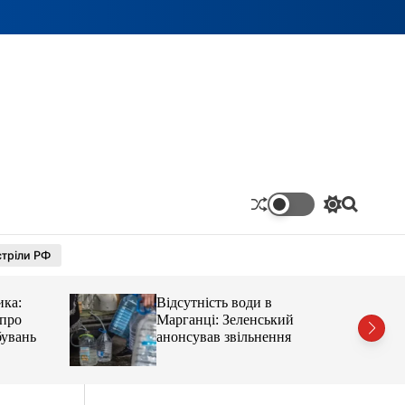
П
П
е
о
р
ш
тріли РФ
е
у
м
к
и
ика:
Відсутність води в
к
а
 про
Марганці: Зеленський
ч
бувань
анонсував звільнення
к
о
л
ь