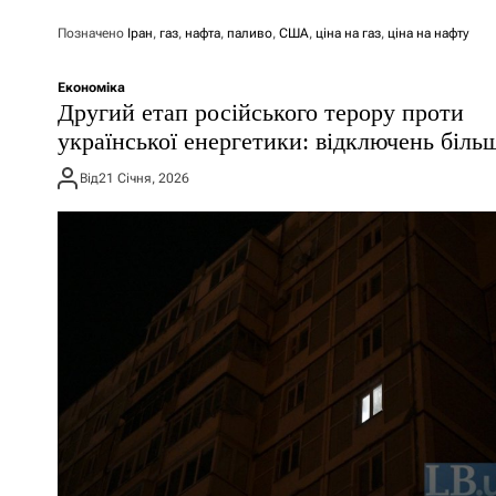
Позначено
Іран
,
газ
,
нафта
,
паливо
,
США
,
ціна на газ
,
ціна на нафту
Економіка
Другий етап російського терору проти
української енергетики: відключень біль
Від
21 Січня, 2026