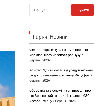
о
р
П
о
о
в
о
ш
г
у
о
р
к
е
Гарячі Новини
:
ж
и
м
у
Федоров презентував нову концепцію
мобілізації без масового розшуку
7
Серпня, 2026
Комітет Ради вимагає від уряду пояснень
щодо призначення очільниці Мінцифри
7
Серпня, 2026
Оборонна та економічна співпраця: про
що Зеленський говорив із главою МЗС
Азербайджану
7 Серпня, 2026