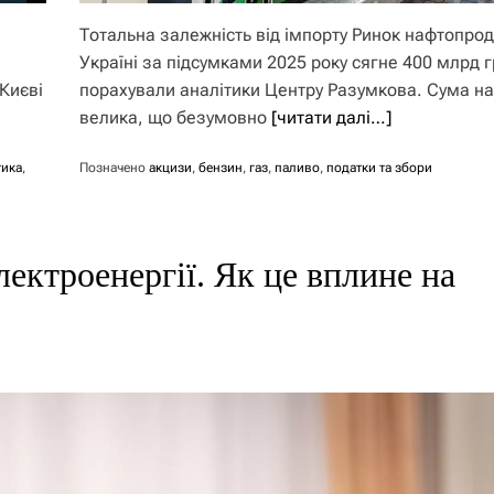
Тотальна залежність від імпорту Ринок нафтопрод
Україні за підсумками 2025 року сягне 400 млрд г
 Києві
порахували аналітики Центру Разумкова. Сума на
велика, що безумовно
[читати далі…]
тика
,
Позначено
акцизи
,
бензин
,
газ
,
паливо
,
податки та збори
лектроенергії. Як це вплине на