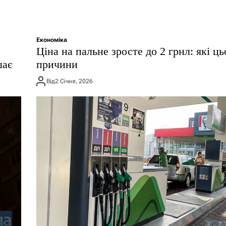
Економіка
Ціна на пальне зросте до 2 грнл: які ц
шає
причини
Від
2 Січня, 2026