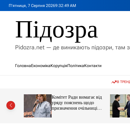
П
П’ятниця, 7 Серпня 2026
9
:
32
:
51
AM
е
р
Підозра
е
й
т
и
Pidozra.net — де виникають підозри, там 
д
о
в
Головна
Економіка
Корупція
Політика
Контакти
м
і
с
В ТРЕН
т
у
ував нову
Комітет Ради вимагає від
ації без
уряду пояснень щодо
у
призначення очільниці
Мінцифри