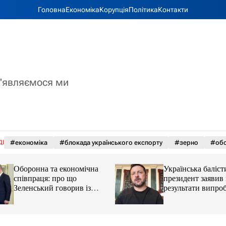
Головна
Економіка
Корупція
Політика
Контакти
з'являємося ми
ДІ
#економіка
#блокада українського експорту
#зерно
#обс
Оборонна та економічна
Українська баліст
співпраця: про що
президент заявив
Зеленський говорив із
результати випро
главою МЗС Азербайджану