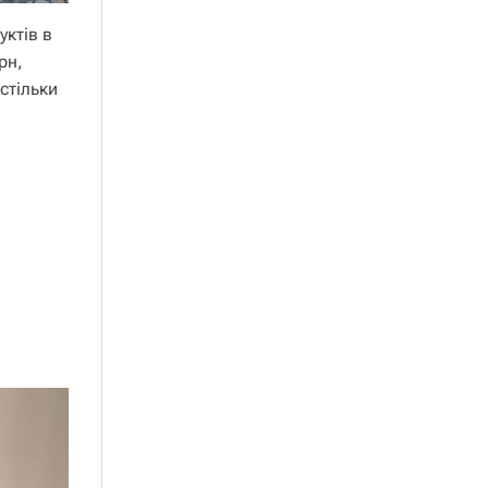
уктів в
рн,
стільки