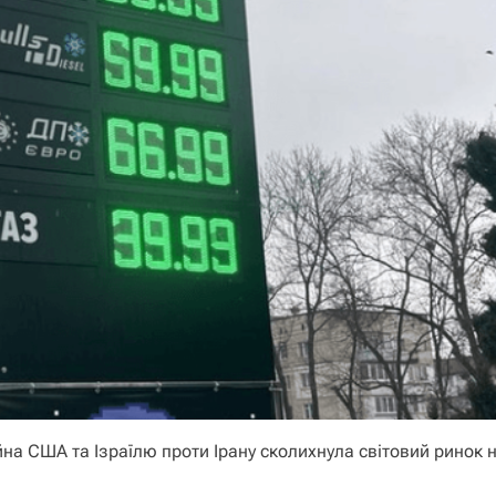
на США та Ізраїлю проти Ірану сколихнула світовий ринок н