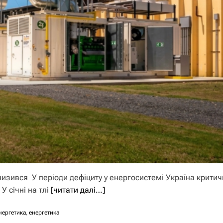
низився У періоди дефіциту у енергосистемі Україна крити
У січні на тлі
[читати далі…]
нергетика
,
енергетика