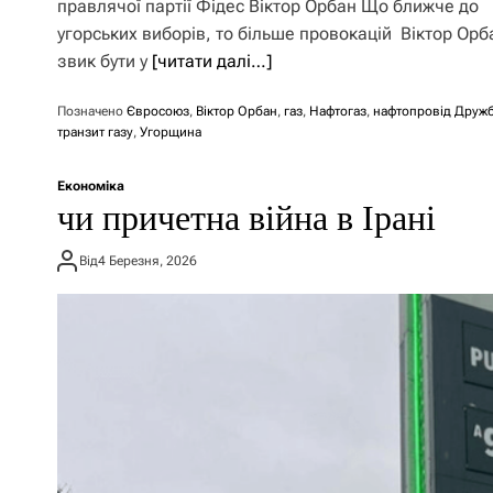
правлячої партії Фідес Віктор Орбан Що ближче до
угорських виборів, то більше провокацій Віктор Орб
звик бути у
[читати далі…]
Позначено
Євросоюз
,
Віктор Орбан
,
газ
,
Нафтогаз
,
нафтопровід Друж
транзит газу
,
Угорщина
Економіка
чи причетна війна в Ірані
Від
4 Березня, 2026