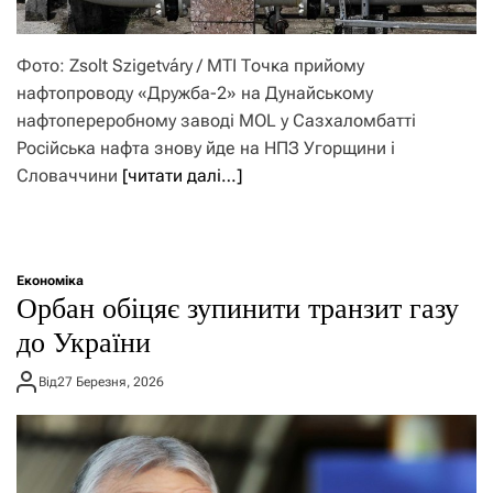
Фото: Zsolt Szigetváry / MTI Точка прийому
нафтопроводу «Дружба-2» на Дунайському
нафтопереробному заводі MOL у Сазхаломбатті
Російська нафта знову йде на НПЗ Угорщини і
Словаччини
[читати далі…]
Економіка
Орбан обіцяє зупинити транзит газу
до України
Від
27 Березня, 2026