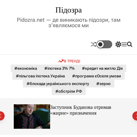
П
Підозра
е
р
Pidozra.net — де виникають підозри, там
е
з'являємося ми
й
т
и
П
М
П
д
е
е
о
р
н
ш
о
В ТРЕНДІ
е
ю
у
в
м
к
#економіка
#іпотека 3% 7%
#кредит на житло Дія
м
и
#пільгова іпотека Україна
#програма єОселя умови
і
к
а
с
#блокада українського експорту
#зерно
ч
т
#обстріли РФ
к
у
о
л
Заступник Буданова отримав
ь
«жирне» призначення
о
міст
р
о
в
о