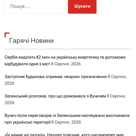
П
о
ш
у
к
Гарячі Новини
:
Сербія виділить €2 млн на українську енергетику та допоможе
відбудувати одне з міст
8 Серпня, 2026
Заступник Буданова отримав «жирне» призначення
8 Серпня,
2026
Зеленський розповів, про що домовився з Вучичем
8 Серпня,
2026
Вучич після переговорів із Зеленським неочікувано висловився
про українські території
8 Серпня, 2026
«Їх немає на радарі». Нардеп пояснив, кого насамперед має