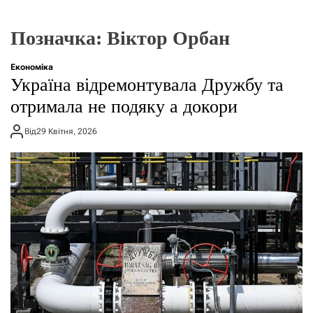
г
о
р
Позначка:
Віктор Орбан
е
ж
и
Економіка
м
Україна відремонтувала Дружбу та
у
отримала не подяку а докори
Від
29 Квітня, 2026