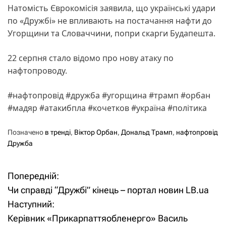
Натомість Єврокомісія заявила, що українські удари
по «Дружбі» не впливають на постачання нафти до
Угорщини та Словаччини, попри скарги Будапешта.
22 серпня стало відомо про нову атаку по
нафтопроводу.
#нафтопровід #дружба #угорщина #трамп #орбан
#мадяр #атакибпла #кочетков #україна #політика
Позначено
в тренді
,
Віктор Орбан
,
Дональд Трамп
,
нафтопровід
Дружба
Попередній:
Н
Чи справді “Дружбі” кінець – портал новин LB.ua
а
Наступний:
Керівник «Прикарпаттяобленерго» Василь
в