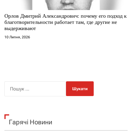
Орлов Дмитрий Александрович: почему его подход к
благотворительности работает там, где другие не
выдерживают
10 Липня, 2026
П
о
ш
у
к
Гарячі Новини
: