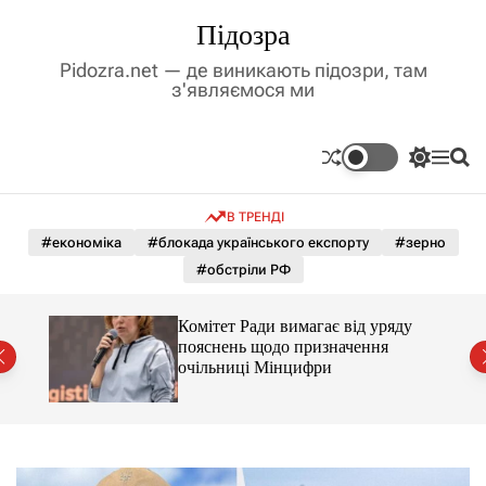
П
Підозра
е
р
Pidozra.net — де виникають підозри, там
е
з'являємося ми
й
т
и
П
М
П
д
е
е
о
р
н
ш
о
В ТРЕНДІ
е
ю
у
в
м
к
#економіка
#блокада українського експорту
#зерно
м
и
#обстріли РФ
і
к
а
с
ч
т
Комітет Ради вимагає від уряду
к
у
пояснень щодо призначення
о
очільниці Мінцифри
л
ь
о
р
о
в
о