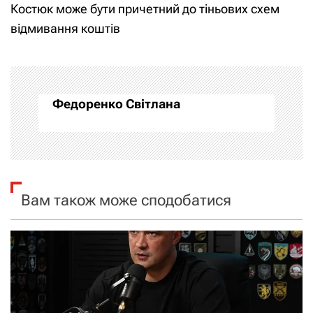
Костюк може бути причетний до тіньових схем
і
відмивання коштів
г
а
Федоренко Світлана
ц
і
я
Вам також може сподобатися
з
а
п
и