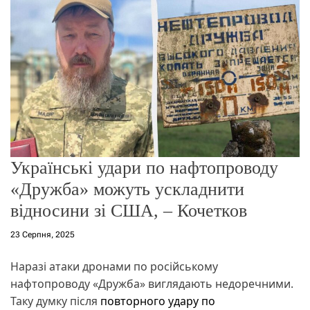
г
о
р
е
ж
и
м
у
Українські удари по нафтопроводу
«Дружба» можуть ускладнити
відносини зі США, – Кочетков
23 Серпня, 2025
Наразі атаки дронами по російському
нафтопроводу «Дружба» виглядають недоречними.
Таку думку після
повторного удару по