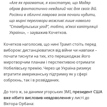
«Але як прагматик, я констатую, що Мадяр
обрав фантастично невдалий час для своїх дій.
Росіяни в обличчі лаврова знов почали нудити,
що мирні переговори можливі лише навколо
“Стамбульських угод”, тобто, м’якої капітуляції
України»,
– зауважив Кочетков.
Кочетков наголосив, що нині Трамп стоїть перед
вибором: дистанціюватися від війни чи навпаки –
почати тиснути на тих, хто перешкоджає його
миротворчим планам і перспективою отримати
Нобелівську премію. Через це Україна ризикує
втратити американську підтримку як у сфері
озброєнь, так і в розвідданих.
До того ж, за даними угорських ЗМІ
, президент США
вже нібито висловив невдоволення
у листі до
Віктора Орбана: