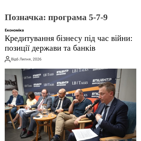
г
о
р
Позначка:
програма 5-7-9
е
ж
и
Економіка
м
Кредитування бізнесу під час війни:
у
позиції держави та банків
Від
6 Липня, 2026