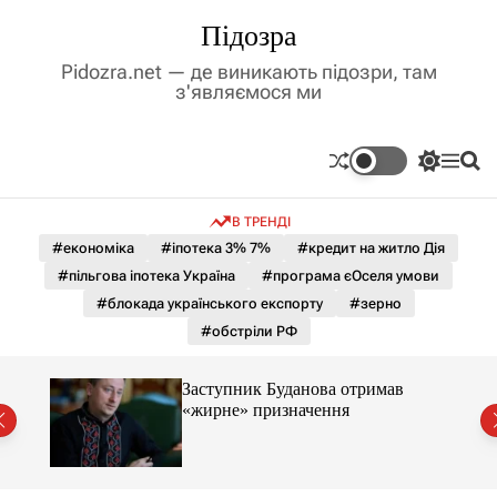
П
Підозра
е
р
Pidozra.net — де виникають підозри, там
е
з'являємося ми
й
т
и
П
М
П
д
е
е
о
р
н
ш
о
В ТРЕНДІ
е
ю
у
в
м
к
#економіка
#іпотека 3% 7%
#кредит на житло Дія
м
и
#пільгова іпотека Україна
#програма єОселя умови
і
к
а
с
#блокада українського експорту
#зерно
ч
т
#обстріли РФ
к
у
о
л
Заступник Буданова отримав
ь
«жирне» призначення
о
міст
р
о
в
о