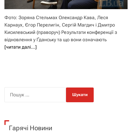
Фото: Зоряна Стельмах Олександр Кава, Леся
Карнаух, Єгор Перелигін, Сергій Магдич і Дмитро
Кисилевський (праворуч) Результати конференції з
відновлення у Ґданську та що вони означають
[читати далі…]
П
о
ш
у
к
Гарячі Новини
: