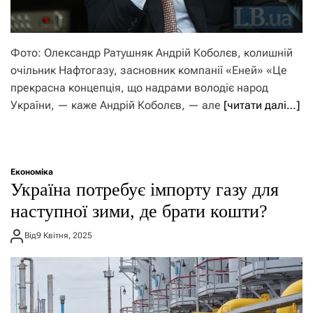
Фото: Олександр Ратушняк Андрій Коболєв, колишній
очільник Нафтогазу, засновник компанії «Еней» «Це
прекрасна концепція, що надрами володіє народ
України, — каже Андрій Коболєв, — але
[читати далі…]
Економіка
Україна потребує імпорту газу для
наступної зими, де брати кошти?
Від
9 Квітня, 2025