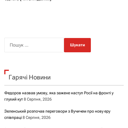
П
о
ш
у
к
Гарячі Новини
:
Федоров назвав умову, яка зажене наступ Росії на фронті у
глухий кут
8 Серпня, 2026
Зеленський розпочав переговори з Вучичем про нову еру
співпраці
8 Серпня, 2026