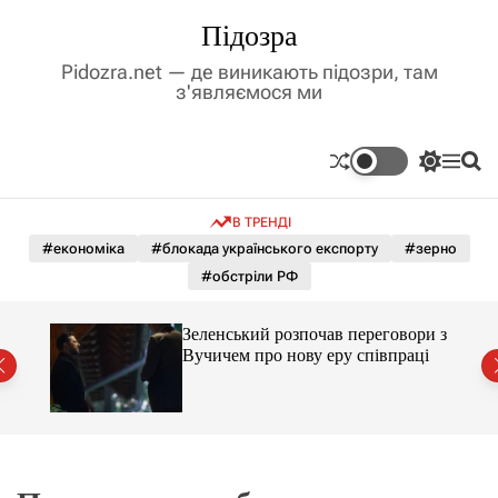
П
Підозра
е
р
Pidozra.net — де виникають підозри, там
е
з'являємося ми
й
т
и
П
М
П
д
е
е
о
р
н
ш
о
В ТРЕНДІ
е
ю
у
в
м
к
#економіка
#блокада українського експорту
#зерно
м
и
#обстріли РФ
і
к
а
с
ч
т
ажене
Зеленський розпочав переговори з
к
ий
у
Вучичем про нову еру співпраці
о
л
ь
о
р
о
в
о