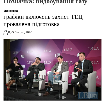
Позначка:
видобування газу
г
о
р
Економіка
е
графіки включень захист ТЕЦ
ж
и
провалена підготовка
м
у
Від
5 Лютого, 2026