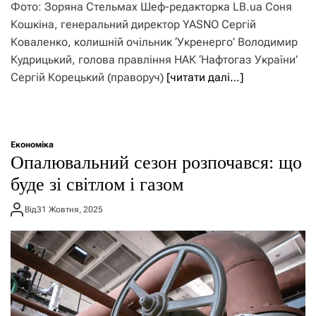
Фото: Зоряна Стельмах Шеф-редакторка LB.ua Cоня
Кошкіна, генеральний директор YASNO Сергій
Коваленко, колишній очільник ‘Укренерго’ Володимир
Кудрицький, голова правління НАК ‘Нафтогаз України’
Сергій Корецький (праворуч)
[читати далі…]
Економіка
Опалювальний сезон розпочався: що
буде зі світлом і газом
Від
31 Жовтня, 2025