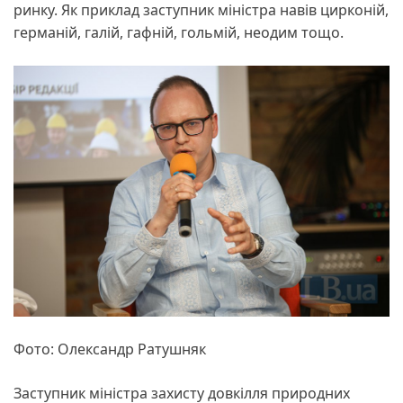
ринку. Як приклад заступник міністра навів цирконій,
германій, галій, гафній, гольмій, неодим тощо.
Фото: Олександр Ратушняк
Заступник міністра захисту довкілля природних