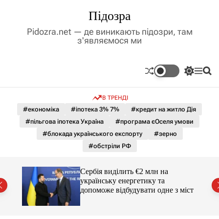
П
Підозра
е
р
Pidozra.net — де виникають підозри, там
е
з'являємося ми
й
т
и
П
М
П
д
е
е
о
р
н
ш
о
В ТРЕНДІ
е
ю
у
в
м
к
#економіка
#іпотека 3% 7%
#кредит на житло Дія
м
и
#пільгова іпотека Україна
#програма єОселя умови
і
к
а
с
#блокада українського експорту
#зерно
ч
т
#обстріли РФ
к
у
о
л
гучні
Сербія виділить €2 млн на
ь
українську енергетику та
о
допоможе відбудувати одне з міст
р
о
в
о