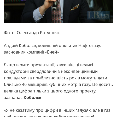
Фото: Олександр Ратушняк
Андрій Коболєв, колишній очільник Нафтогазу,
засновник компанії «Еней»
Якщо вірити презентації, каже він, ці великі
кондукторні свердловини з неконвенційними
покладами за приблизно шість років можуть дати
близько 46 мільярдів кубічних метрів газу. Це досить
велика цифра тільки з цього одного проєкту,
зазначає
Коболєв
.
«Я не казатиму про цифри в інших галузях, але в газі
цей потенціал відносно добре порахований і