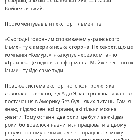
резервів, але він не найбільший», — сказав
Войцеховський.
Прокоментував він і експорт ільменітів.
«Сьогодні головним споживачем українського
ільменіту є американська сторона. Не секрет, що це
компанія «Кемурс», яка купує через компанію
«Траксіс». Це відкрита інформація. Майже весь потік
ільменіту йде саме туди.
Працює система експортного контролю, яка
дозволяє повністю, від А до Я, контролювати ланцюг
постачання в Америку без будь-яких питань. Там, я
знаю, підключені всі органи, які тільки можна
уявити. Тому останні два роки, це були важкі два
роки, бо довелося навчитися працювати в цьому
регуляторному режимі, але він працює. І я можу