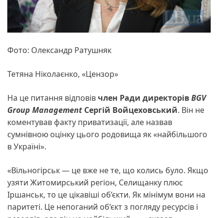
Фото: Олександр Ратушняк
Тетяна Ніколаєнко, «Цензор»
На це питання відповів
член Ради директорів
BGV
Group Management
Сергій Войцеховський
. Він не
коментував факту приватизації, але назвав
сумнівною оцінку цього родовища як «найбільшого
в Україні».
«Вільногірськ — це вже не те, що колись було. Якщо
узяти Житомирський регіон, Селищанку плюс
Іршанськ, то це цікавіші об’єкти. Як мінімум вони на
паритеті. Це непоганий об’єкт з погляду ресурсів і