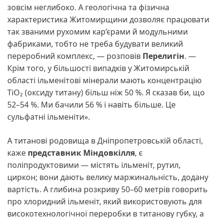
зовсім неглибоко. А геологічна та фізична
характеристика Житомирщини дозволяє працювати
так званими рухомим кар’єрами й модульними
фабриками, тобто не треба будувати великий
переробний комплекс, — розповів
Перелигін
. —
Крім того, у більшості випадків у Житомирській
області ільменітові мінерали мають концентрацію
TiO₂ (оксиду титану) більш ніж 50 %. Я сказав би, що
52–54 %. Ми бачили 56 % і навіть більше. Це
сульфатні ільменіти».
А титанові родовища в Дніпропетровській області,
каже
представник Міндовкілля
, є
поліпродуктовими — містять ільменіт, рутил,
циркон; вони дають велику маржинальність, додану
вартість. А глибина розкриву 50–60 метрів говорить
про хлоридний ільменіт, який використовують для
високотехнологічної переробки в титанову губку, а