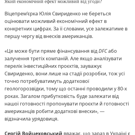
Який економічний ефект можливий від угоди?
Віцепрем’єрка Юлія Свириденко не береться
оцінювати можливий економічний ефект в
конкретних цифрах. За її словами, усе залежатиме в
першу чергу від внесків американців.
«Це може бути пряме фінансування від
DFC
або
залучення третіх компаній. Але якщо аналізувати
перелік інвестиційних проєктів, зауважує
Свириденко, вони лише на стадії розробки, тож усі
точно потребуватимуть додаткової
геологорозвідки, тому що останні проводили у 80-х
роках. Загалом прибутковість буде залежати від
нашої готовності пропонувати проєкти й готовності
американців робити додаткові внески», —
відзначила урядовиця.
Сергій Войцеховський
вважає, що зараз в Україні є