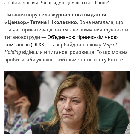
азербайджанцям. Чи не йдуть ці мінерали в Росію?
Питання порушила
журналістка видання
«Цензор» Тетяна Ніколаєнко
. Вона нагадала, що
під час приватизації разом з великим видобувником
титанової руди —
Об’єднаною гірничо-хімічною
компанією (ОГХК)
— азербайджанському
Neqsol
Holding
відійшли й титанові родовища. То що можна
зробити, аби український ільменіт не їхав у Росію?