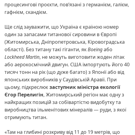
процесингові проєкти, пов’язані з германієм, галієм,
гафнієм, скандієм.
Ще слід зауважити, що Україна є країною номер
один за запасами титанової сировини в Європі
(Житомирська, Дніпропетровська, Кіровоградська
області). Без титану такі гіганти, як
Boeing
або
Lockheed Martin
, не можуть виготовити жоден літак
або аерокосмічний двигун. США імпортують його 40
тисяч тонн на рік (що дуже багато) з Японії або від
японських виробників у Саудівській Аравії. При
цьому, підкреслює
заступник міністра екології
Єгор Перелигін
, Житомирський регіон має одну з
найкращих позицій за собівартістю видобутку та
виробництва ільменітових мінералів — руди, з якої
отримують титан.
«Там на глибині розкриву від 11 до 19 метрів, що