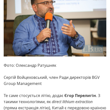
Фото: Олександр Ратушняк
Сергій Войцеховський, член Ради директорів BGV
Group Management
Те саме стосується літію, додає
Єгор Перелигін
. З
такими технологіями, як
direct lithium extraction
(пряма екстракція літію)
,
Китай є передовою країною