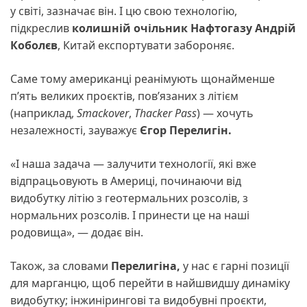
у світі, зазначає він. І цю свою технологію,
підкреслив
колишній очільник Нафтогазу Андрій
Коболєв
, Китай експортувати забороняє.
Саме тому американці реанімують щонайменше
п’ять великих проєктів, пов’язаних з літієм
(наприклад,
Smackover
,
Thacker Pass
) — хочуть
незалежності, зауважує
Єгор Перелигін.
«І наша задача — залучити технології, які вже
відпрацьовують в Америці, починаючи від
видобутку літію з геотермальних розсолів, з
нормальних розсолів. І принести це на наші
родовища», — додає він.
Також, за словами
Перелигіна,
у нас є гарні позиції
для марганцю, щоб перейти в найшвидшу динаміку
видобутку; інжинірингові та видобувні проєкти,