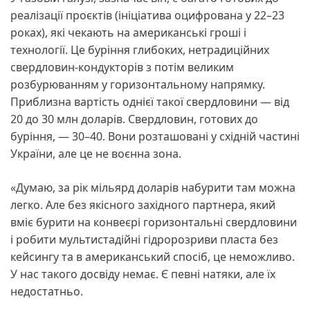
реалізації проєктів (ініціатива оцифрована у 22–23
роках), які чекають на американські гроші і
технології. Це буріння глибоких, нетрадиційних
свердловин-кондукторів з потім великим
розбурюванням у горизонтальному напрямку.
Приблизна вартість однієї такої свердловини — від
20 до 30 млн доларів. Свердловин, готових до
буріння, — 30–40. Вони розташовані у східній частині
України, але це не воєнна зона.
«Думаю, за рік мільярд доларів набурити там можна
легко. Але без якісного західного партнера, який
вміє бурити на конвеєрі горизонтальні свердловини
і робити мультистадійні гідророзриви пласта без
кейсингу та в американський спосіб, це неможливо.
У нас такого досвіду немає. Є певні натяки, але їх
недостатньо.