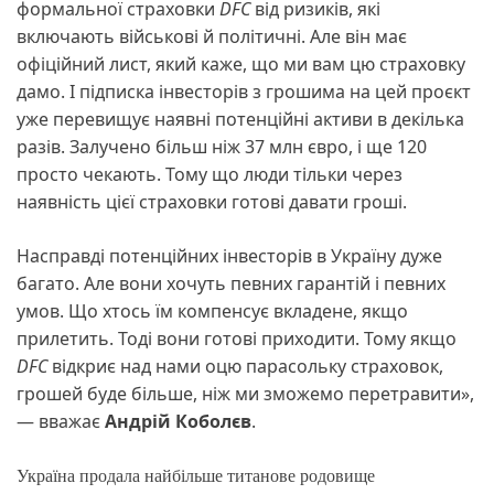
формальної страховки
DFC
від ризиків, які
включають військові й політичні. Але він має
офіційний лист, який каже, що ми вам цю страховку
дамо. І підписка інвесторів з грошима на цей проєкт
уже перевищує наявні потенційні активи в декілька
разів. Залучено більш ніж 37 млн євро, і ще 120
просто чекають. Тому що люди тільки через
наявність цієї страховки готові давати гроші.
Насправді потенційних інвесторів в Україну дуже
багато. Але вони хочуть певних гарантій і певних
умов. Що хтось їм компенсує вкладене, якщо
прилетить. Тоді вони готові приходити. Тому якщо
DFC
відкриє над нами оцю парасольку страховок,
грошей буде більше, ніж ми зможемо перетравити»,
— вважає
Андрій Коболєв
.
Україна продала найбільше титанове родовище