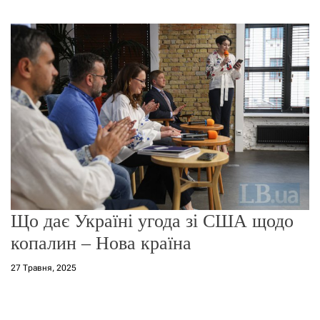
г
о
р
е
ж
и
м
у
Що дає Україні угода зі США щодо
копалин – Нова країна
27 Травня, 2025