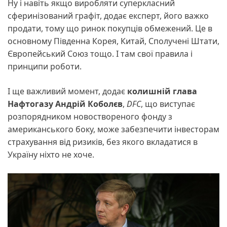
Ну і навіть якщо виробляти суперкласний
сферинізований графіт, додає експерт, його важко
продати, тому що ринок покупців обмежений. Це в
основному Південна Корея, Китай, Сполучені Штати,
Європейський Союз тощо. І там свої правила і
принципи роботи.
І ще важливий момент, додає
колишній глава
Нафтогазу Андрій Коболєв
,
DFC
, що виступає
розпорядником новоствореного фонду з
американського боку, може забезпечити інвесторам
страхування від ризиків, без якого вкладатися в
Україну ніхто не хоче.