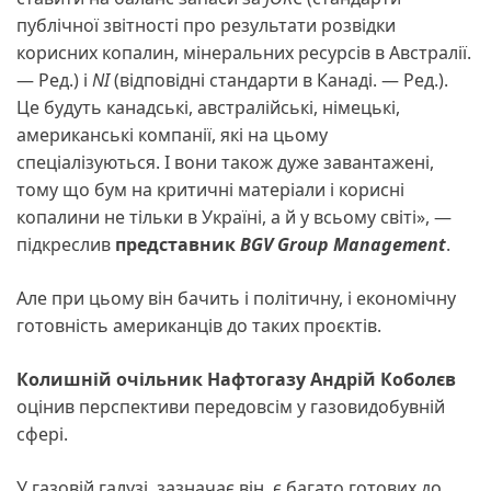
публічної звітності про результати розвідки
корисних копалин, мінеральних ресурсів в Австралії.
— Ред.) і
NI
(відповідні стандарти в Канаді. — Ред.).
Це будуть канадські, австралійські, німецькі,
американські компанії, які на цьому
спеціалізуються. І вони також дуже завантажені,
тому що бум на критичні матеріали і корисні
копалини не тільки в Україні, а й у всьому світі», —
підкреслив
представник
BGV Group Management
.
Але при цьому він бачить і політичну, і економічну
готовність американців до таких проєктів.
Колишній очільник Нафтогазу Андрій Коболєв
оцінив перспективи передовсім у газовидобувній
сфері.
У газовій галузі, зазначає він, є багато готових до