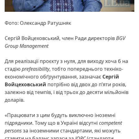
Фото: Олександр Ратушняк
Сергій Войцеховський, член Ради директорів
BGV
Group Management
Для реалізації проєкту з нуля, для виходу хоча б на
стадію
prefeasibility
, тобто попереднього техніко-
економічного обґрунтування, зазначає
Сергій
Войцеховський
потрібно від двох до п’яти років,
залежно від темпів, і від трьох до десяти мільйонів
доларів.
«Працювати з цим будуть виключно іноземні
підрядники. Тому що в Україні відсутні
competent
persons
за іноземними стандартами, які можуть
ставити на баланс запаси за
JORC
(стандарти