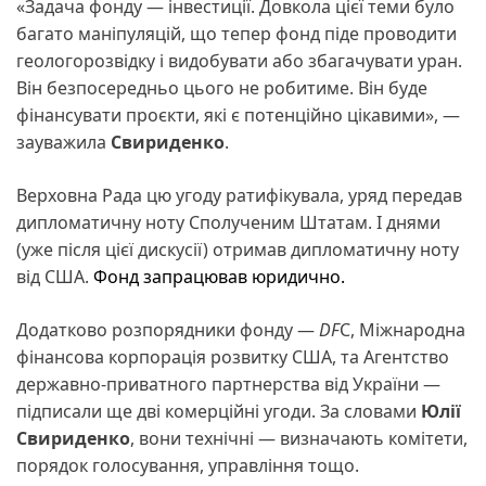
«Задача фонду — інвестиції. Довкола цієї теми було
багато маніпуляцій, що тепер фонд піде проводити
геологорозвідку і видобувати або збагачувати уран.
Він безпосередньо цього не робитиме. Він буде
фінансувати проєкти, які є потенційно цікавими», —
зауважила
Свириденко
.
Верховна Рада цю угоду ратифікувала, уряд передав
дипломатичну ноту Сполученим Штатам. І днями
(уже після цієї дискусії) отримав дипломатичну ноту
від США.
Фонд
запрацював
юридично.
Додатково розпорядники фонду —
DF
C, Міжнародна
фінансова корпорація розвитку США, та Агентство
державно-приватного партнерства від України —
підписали ще дві комерційні угоди. За словами
Юлії
Свириденко
, вони технічні — визначають комітети,
порядок голосування, управління тощо.