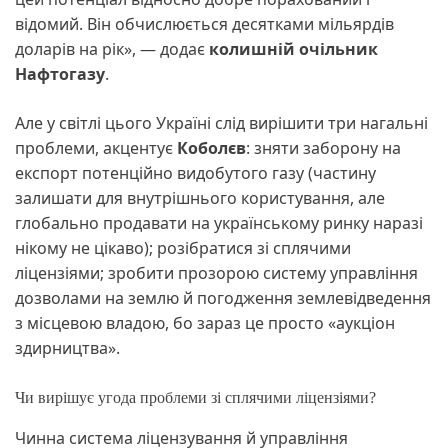
відомий. Він обчислюється десятками мільярдів
доларів на рік», — додає
колишній очільник
Нафтогазу
.
Але у світлі цього Україні слід вирішити три нагальні
проблеми, акцентує
Коболєв
: зняти заборону на
експорт потенційно видобутого газу (частину
залишати для внутрішнього користування, але
глобально продавати на українському ринку наразі
нікому не цікаво); розібратися зі сплячими
ліцензіями; зробити прозорою систему управління
дозволами на землю й погодження землевідведення
з місцевою владою, бо зараз це просто «аукціон
здирництва».
Чи вирішує угода проблеми зі сплячими ліцензіями?
Чинна система ліцензування й управління