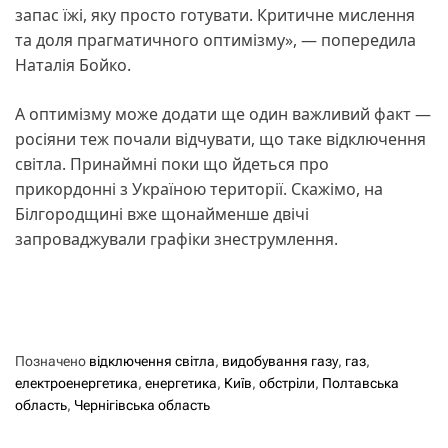
запас їжі, яку просто готувати. Критичне мислення
та доля прагматичного оптимізму», — попередила
Наталія Бойко.
А оптимізму може додати ще один важливий факт —
росіяни теж почали відчувати, що таке відключення
світла. Принаймні поки що йдеться про
прикордонні з Україною території. Скажімо, на
Білгородщині вже щонайменше двічі
запроваджували графіки знеструмлення.
Позначено
відключення світла
,
видобування газу
,
газ
,
електроенергетика
,
енергетика
,
Київ
,
обстріли
,
Полтавська
область
,
Чернігівська область