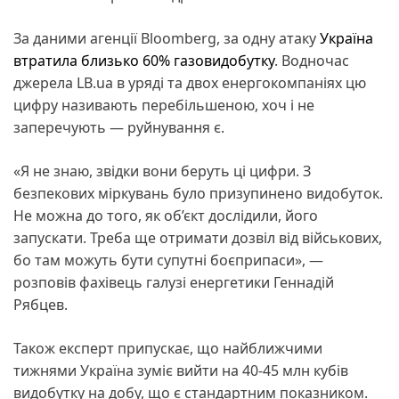
За даними агенції Bloomberg, за одну атаку
Україна
втратила близько 60% газовидобутку
. Водночас
джерела LB.ua в уряді та двох енергокомпаніях цю
цифру називають перебільшеною, хоч і не
заперечують — руйнування є.
«Я не знаю, звідки вони беруть ці цифри. З
безпекових міркувань було призупинено видобуток.
Не можна до того, як об’єкт дослідили, його
запускати. Треба ще отримати дозвіл від військових,
бо там можуть бути супутні боєприпаси», —
розповів фахівець галузі енергетики Геннадій
Рябцев.
Також експерт припускає, що найближчими
тижнями Україна зуміє вийти на 40-45 млн кубів
видобутку на добу, що є стандартним показником.