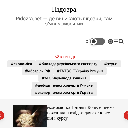
П
Підозра
е
р
Pidozra.net — де виникають підозри, там
е
з'являємося ми
й
т
и
П
М
П
д
е
е
о
р
н
ш
о
В ТРЕНДІ
е
ю
у
в
м
к
#економіка
#блокада українського експорту
#зерно
м
и
#обстріли РФ
#ENTSO-E Україна Румунія
і
к
а
с
#АЕС Чернавода зупинка
ч
т
#дефіцит електроенергії Румунія
к
у
о
#експорт електроенергії Україна
л
ь
о
е
економістка Наталія Колесніченко
р
пояснила наслідки для експорту
о
цін і курсу
в
о