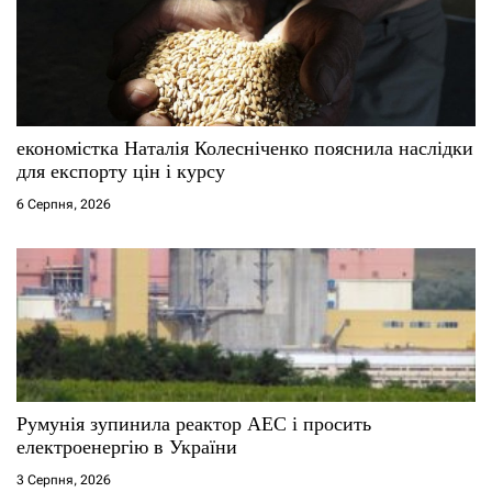
а
п
и
с
економістка Наталія Колесніченко пояснила наслідки
для експорту цін і курсу
і
6 Серпня, 2026
в
Румунія зупинила реактор АЕС і просить
електроенергію в України
3 Серпня, 2026