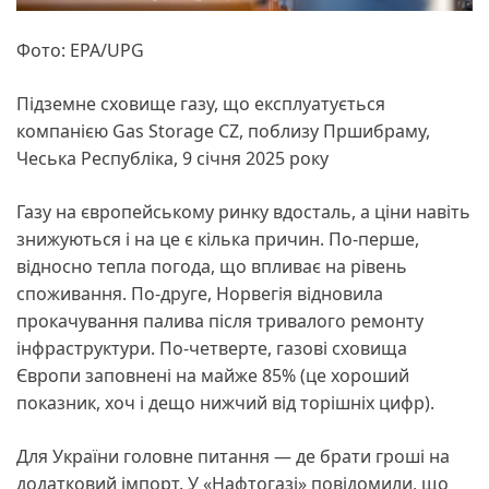
Фото: EPA/UPG
Підземне сховище газу, що експлуатується
компанією Gas Storage CZ, поблизу Пршибраму,
Чеська Республіка, 9 січня 2025 року
Газу на європейському ринку вдосталь, а ціни навіть
знижуються і на це є кілька причин. По-перше,
відносно тепла погода, що впливає на рівень
споживання. По-друге, Норвегія відновила
прокачування палива після тривалого ремонту
інфраструктури. По-четверте, газові сховища
Європи заповнені на майже 85% (це хороший
показник, хоч і дещо нижчий від торішніх цифр).
Для України головне питання — де брати гроші на
додатковий імпорт. У «Нафтогазі» повідомили, що