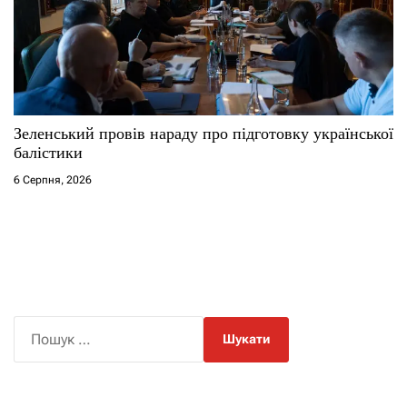
Зеленський провів нараду про підготовку української
балістики
6 Серпня, 2026
П
о
ш
у