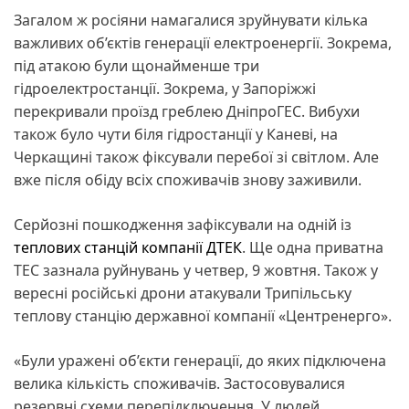
Загалом ж росіяни намагалися зруйнувати кілька
важливих об’єктів генерації електроенергії. Зокрема,
під атакою були щонайменше три
гідроелектростанції. Зокрема, у Запоріжжі
перекривали проїзд греблею ДніпроГЕС. Вибухи
також було чути біля гідростанції у Каневі, на
Черкащині також фіксували перебої зі світлом. Але
вже після обіду всіх споживачів знову заживили.
Серйозні пошкодження зафіксували на одній із
теплових станцій компанії ДТЕК
. Ще одна приватна
ТЕС зазнала руйнувань у четвер, 9 жовтня. Також у
вересні російські дрони атакували Трипільську
теплову станцію державної компанії «Центренерго».
«Були уражені об’єкти генерації, до яких підключена
велика кількість споживачів. Застосовувалися
резервні схеми перепідключення. У людей