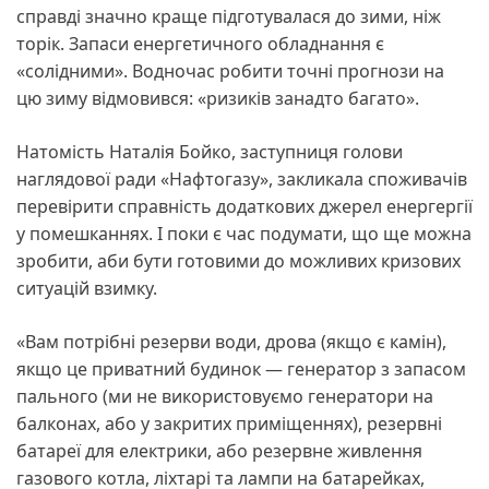
справді значно краще підготувалася до зими, ніж
торік. Запаси енергетичного обладнання є
«солідними». Водночас робити точні прогнози на
цю зиму відмовився: «ризиків занадто багато».
Натомість Наталія Бойко, заступниця голови
наглядової ради «Нафтогазу», закликала споживачів
перевірити справність додаткових джерел енергергії
у помешканнях. І поки є час подумати, що ще можна
зробити, аби бути готовими до можливих кризових
ситуацій взимку.
«Вам потрібні резерви води, дрова (якщо є камін),
якщо це приватний будинок — генератор з запасом
пального (ми не використовуємо генератори на
балконах, або у закритих приміщеннях), резервні
батареї для електрики, або резервне живлення
газового котла, ліхтарі та лампи на батарейках,