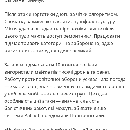
Світлана Гринчук
Після атак енергетики діють за чітки алгоритмом.
Спочатку заживлюють критичну інфраструктуру.
Місця ударів оглядають піротехніки і лише після
цього туди мають доступ ремонтники. Працювати
під час тривоги категорично заборонено, адже
ризик повторних ударів дуже великий.
Загалом під час атаки 10 жовтня росіяни
використали майже пів тисячі дронів та ракет.
Роботу протиповітряної оборони ускладнила погода
— хмари і дощ значно зменшують видимість дронів
у небі для мобільних вогневих груп. Ще одна
особливість цієї атаки — значна кількість
балістичних ракет, які можуть збивати лише
системи Patriot, повідомили Повітряні сили.
«Це був наймасованіший російський удар по