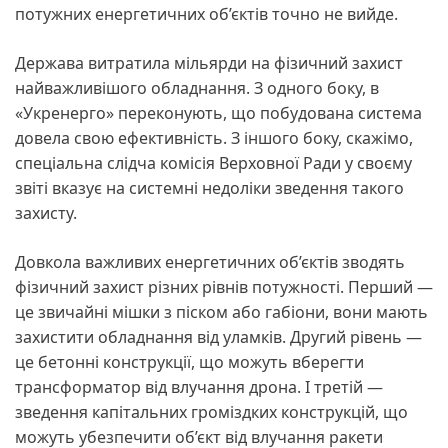
потужних енергетичних об’єктів точно не вийде.
Держава витратила мільярди на фізичний захист
найважливішого обладнання. З одного боку, в
«Укренерго» переконують, що побудована система
довела свою ефективність. З іншого боку, скажімо,
спеціальна слідча комісія Верховної Ради у своєму
звіті вказує на системні недоліки зведення такого
захисту.
Довкола важливих енергетичних об’єктів зводять
фізичний захист різних рівнів потужності. Перший —
це звичайні мішки з піском або габіони, вони мають
захистити обладнання від уламків. Другий рівень —
це бетонні конструкції, що можуть вберегти
трансформатор від влучання дрона. І третій —
зведення капітальних громіздких конструкцій, що
можуть убезпечити об’єкт від влучання ракети