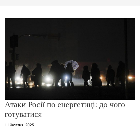
г
о
р
е
ж
и
м
у
Атаки Росії по енергетиці: до чого
готуватися
11 Жовтня, 2025