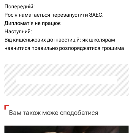
Попередній:
Н
Росія намагається перезапустити ЗАЕС.
а
Дипломатія не працює
Наступний:
в
Від кишенькових до інвестицій: як школярам
і
навчитися правильно розпоряджатися грошима
г
а
ц
і
я
Вам також може сподобатися
з