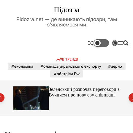
П
Підозра
е
р
Pidozra.net — де виникають підозри, там
е
з'являємося ми
й
т
и
П
М
П
д
е
е
о
р
н
ш
о
В ТРЕНДІ
е
ю
у
в
м
к
#економіка
#блокада українського експорту
#зерно
м
и
#обстріли РФ
і
к
а
с
ч
т
ажене
Зеленський розпочав переговори з
к
ий
у
Вучичем про нову еру співпраці
о
л
ь
о
р
о
в
о