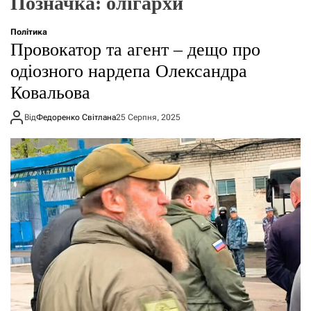
Позначка:
олігархи
г
о
р
Політика
е
Провокатор та агент – дещо про
ж
и
одіозного нардепа Олександра
м
Ковальова
у
Від
Федоренко Світлана
25 Серпня, 2025