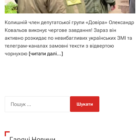
Колишній член депутатської групи «Довіра» Олександр
Ковальов виконує чергове завдання! Зараз він
активно розкидає по невибагливих українських ЗМІ та
телеграм-каналах замовні тексти з відвертою
чорнухою
[читати далі…]
П
о
ш
у
к
Гарячі Новини
: