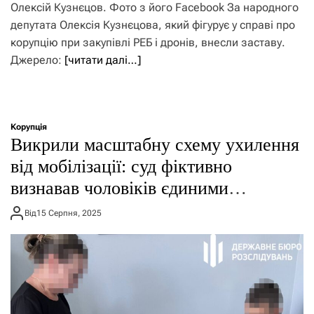
Олексій Кузнєцов. Фото з його Facebook За народного
депутата Олексія Кузнєцова, який фігурує у справі про
корупцію при закупівлі РЕБ і дронів, внесли заставу.
Джерело:
[читати далі…]
Корупція
Викрили масштабну схему ухилення
від мобілізації: суд фіктивно
визнавав чоловіків єдиними
опікунами
Від
15 Серпня, 2025