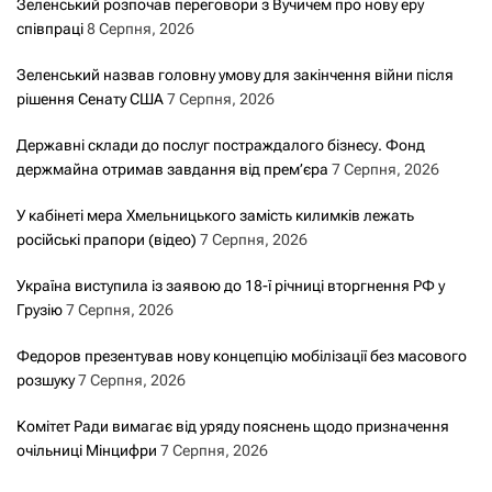
Зеленський розпочав переговори з Вучичем про нову еру
а
співпраці
8 Серпня, 2026
п
Зеленський назвав головну умову для закінчення війни після
рішення Сенату США
7 Серпня, 2026
и
Державні склади до послуг постраждалого бізнесу. Фонд
с
держмайна отримав завдання від прем’єра
7 Серпня, 2026
а
У кабінеті мера Хмельницького замість килимків лежать
російські прапори (відео)
7 Серпня, 2026
м
Україна виступила із заявою до 18-ї річниці вторгнення РФ у
и
Грузію
7 Серпня, 2026
Федоров презентував нову концепцію мобілізації без масового
розшуку
7 Серпня, 2026
Комітет Ради вимагає від уряду пояснень щодо призначення
очільниці Мінцифри
7 Серпня, 2026