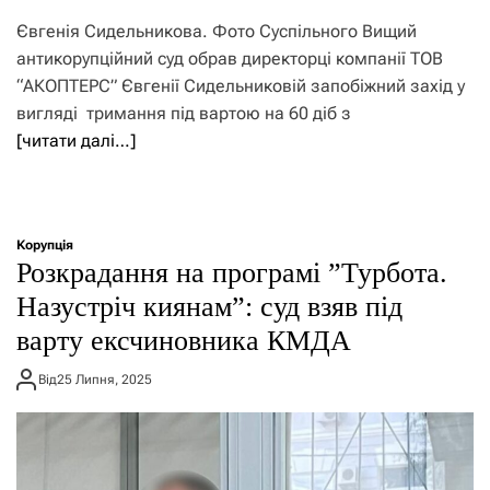
Євгенія Сидельникова. Фото Суспільного Вищий
антикорупційний суд обрав директорці компанії ТОВ
“АКОПТЕРС” Євгенії Сидельниковій запобіжний захід у
вигляді тримання під вартою на 60 діб з
[читати далі…]
Корупція
Розкрадання на програмі ”Турбота.
Назустріч киянам”: суд взяв під
варту ексчиновника КМДА
Від
25 Липня, 2025