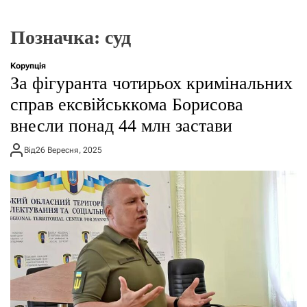
г
о
р
Позначка:
суд
е
ж
и
Корупція
м
За фігуранта чотирьох кримінальних
у
справ ексвійськкома Борисова
внесли понад 44 млн застави
Від
26 Вересня, 2025