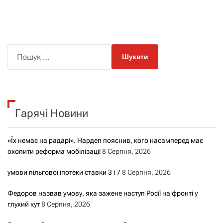
а
в
і
П
о
г
ш
а
у
к
ц
Гарячі Новини
:
і
«Їх немає на радарі». Нардеп пояснив, кого насамперед має
я
охопити реформа мобілізації
8 Серпня, 2026
з
умови пільгової іпотеки ставки 3 і 7
8 Серпня, 2026
а
Федоров назвав умову, яка зажене наступ Росії на фронті у
глухий кут
8 Серпня, 2026
з