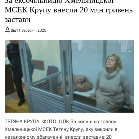
За ексочільницю Хмельницької
МСЕК Крупу внесли 20 млн гривень
застави
Від
11 Вересня, 2025
ТЕТЯНА КРУПА. ФОТО: ЦПК За колишню голову
Хмельницької МСЕК Тетяну Крупу, яку викрили в
незаконному збагаченні, внесли заставу в 20