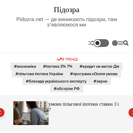
П
Підозра
е
р
Pidozra.net — де виникають підозри, там
е
з'являємося ми
й
т
и
П
М
П
д
е
е
о
р
н
ш
о
В ТРЕНДІ
е
ю
у
в
м
к
#економіка
#іпотека 3% 7%
#кредит на житло Дія
м
и
#пільгова іпотека Україна
#програма єОселя умови
і
к
а
с
#блокада українського експорту
#зерно
ч
т
#обстріли РФ
к
у
о
л
умови пільгової іпотеки ставки 3 і
ь
є
7
о
р
о
в
о