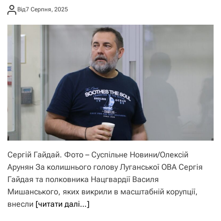
застави
Від
7 Серпня, 2025
Сергій Гайдай. Фото – Суспільне Новини/Олексій
Арунян За колишнього голову Луганської ОВА Сергія
Гайдая та полковника Нацгвардії Василя
Мишанського, яких викрили в масштабній корупції,
внесли
[читати далі…]