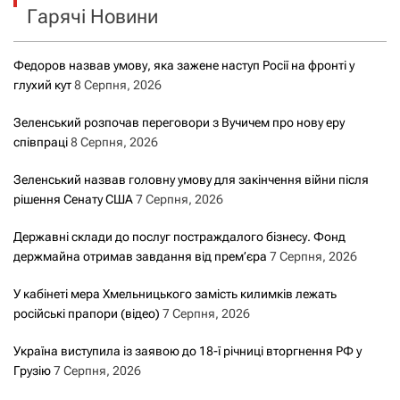
ц
Гарячі Новини
:
і
Федоров назвав умову, яка зажене наступ Росії на фронті у
я
глухий кут
8 Серпня, 2026
з
Зеленський розпочав переговори з Вучичем про нову еру
співпраці
8 Серпня, 2026
а
Зеленський назвав головну умову для закінчення війни після
з
рішення Сенату США
7 Серпня, 2026
а
Державні склади до послуг постраждалого бізнесу. Фонд
держмайна отримав завдання від прем’єра
7 Серпня, 2026
п
У кабінеті мера Хмельницького замість килимків лежать
и
російські прапори (відео)
7 Серпня, 2026
с
Україна виступила із заявою до 18-ї річниці вторгнення РФ у
Грузію
7 Серпня, 2026
а