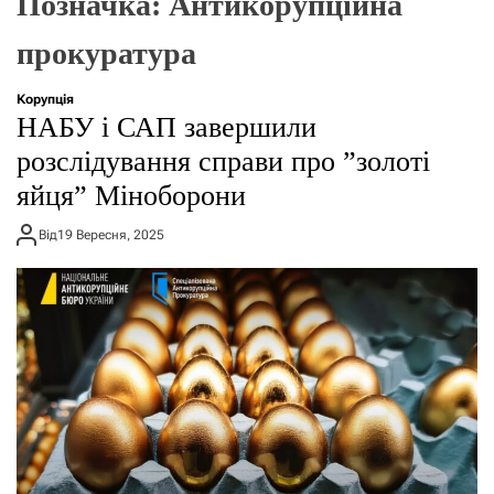
Позначка:
Антикорупційна
г
о
прокуратура
р
е
ж
Корупція
и
НАБУ і САП завершили
м
у
розслідування справи про ”золоті
яйця” Міноборони
Від
19 Вересня, 2025