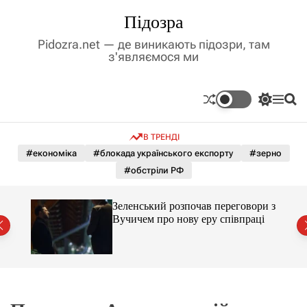
П
Підозра
е
р
Pidozra.net — де виникають підозри, там
е
з'являємося ми
й
т
и
П
М
П
д
е
е
о
р
н
ш
о
В ТРЕНДІ
е
ю
у
в
м
к
#економіка
#блокада українського експорту
#зерно
м
и
#обстріли РФ
і
к
а
с
ч
т
ажене
Зеленський розпочав переговори з
к
ий
у
Вучичем про нову еру співпраці
о
л
ь
о
р
о
в
о