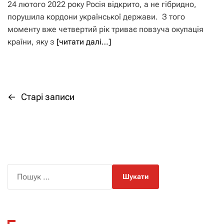
24 лютого 2022 року Росія відкрито, а не гібридно,
порушила кордони української держави. З того
моменту вже четвертий рік триває повзуча окупація
країни, яку з
[читати далі…]
←
Старі записи
Н
а
в
і
П
о
г
ш
а
у
к