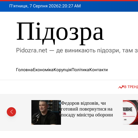
П
П’ятниця, 7 Серпня 2026
2
:
20
:
28
AM
е
р
Підозра
е
й
т
и
Pidozra.net — де виникають підозри, там 
д
о
в
Головна
Економіка
Корупція
Політика
Контакти
м
і
с
В ТРЕН
т
у
 в
Федоров відповів, чи
ський
готовий повернутися на
ення
посаду міністра оборони