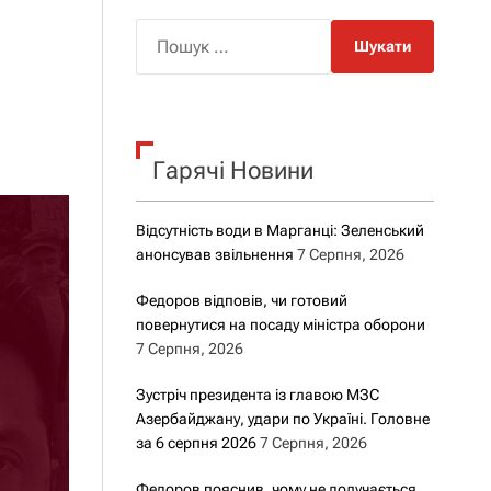
о
р
П
о
о
в
о
ш
г
у
о
р
к
е
Гарячі Новини
:
ж
и
м
у
Відсутність води в Марганці: Зеленський
анонсував звільнення
7 Серпня, 2026
Федоров відповів, чи готовий
повернутися на посаду міністра оборони
7 Серпня, 2026
Зустріч президента із главою МЗС
Азербайджану, удари по Україні. Головне
за 6 серпня 2026
7 Серпня, 2026
Федоров пояснив, чому не долучається