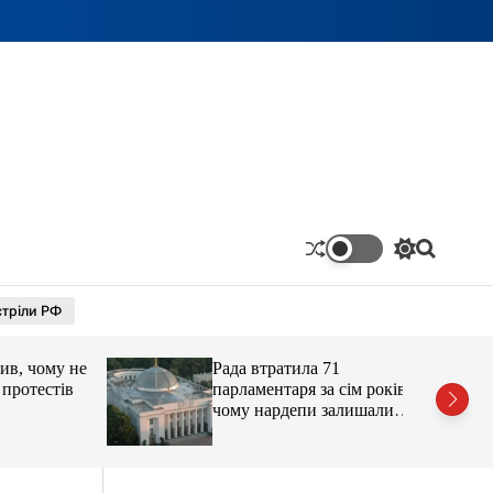
П
П
е
о
р
ш
тріли РФ
е
у
м
к
и
 чому не
Рада втратила 71
к
а
отестів
парламентаря за сім років:
ч
чому нардепи залишали
к
парламент
о
л
ь