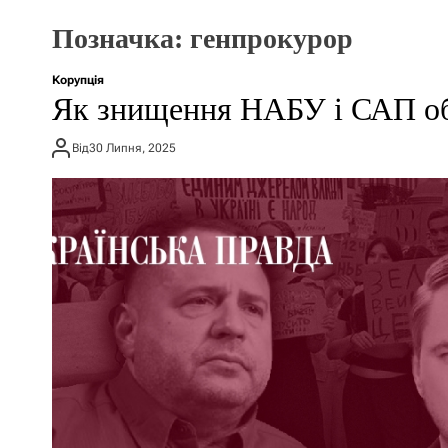
Позначка:
генпрокурор
Корупція
Як знищення НАБУ і САП об’
Від
30 Липня, 2025