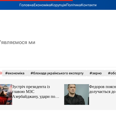
Головна
Економіка
Корупція
Політика
Контакти
з'являємося ми
ДІ
#економіка
#блокада українського експорту
#зерно
#обс
Зустріч президента із
Федоров пояснив,
главою МЗС
долучається до пр
Азербайджану, удари по
Україні. Головне за 6
серпня 2026