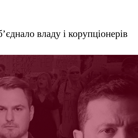
єднало владу і корупціонерів