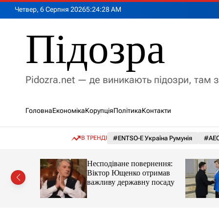
П
Четвер, 6 Серпня 2026
5
:
24
:
29
AM
е
р
Підозра
е
й
т
и
Pidozra.net — де виникають підозри, там 
д
о
в
Головна
Економіка
Корупція
Політика
Контакти
м
і
с
В ТРЕНДІ
#ENTSO-E Україна Румунія
#АЕС
т
у
інцифри
Несподіване повернення:
в нову
Віктор Ющенко отримав
важливу державну посаду