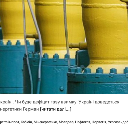
країні. Чи буде дефіцит газу взимку Україні доведеться
 енергетики Герман
[читати далі…]
рт та імпорт
,
Кабмін
,
Міненергетики
,
Молдова
,
Нафтогаз
,
Норвегія
,
Укргазвидо