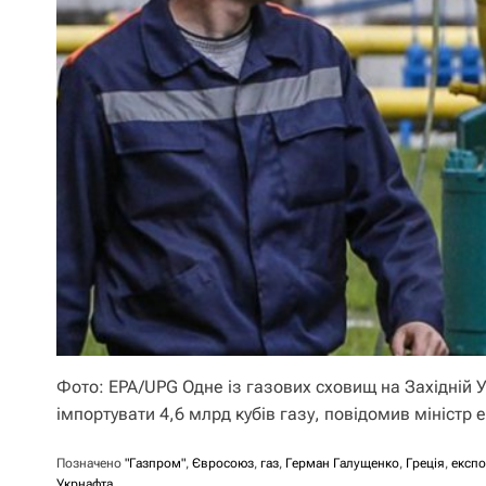
Фото: EPA/UPG Одне із газових сховищ на Західній У
імпортувати 4,6 млрд кубів газу, повідомив міністр
Позначено
"Газпром"
,
Євросоюз
,
газ
,
Герман Галущенко
,
Греція
,
експо
Укрнафта