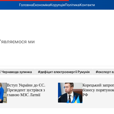
Головна
Економіка
Корупція
Політика
Контакти
з'являємося ми
 Чернавода зупинка
#дефіцит електроенергії Румунія
#експорт е
Вступ України до ЄС.
Корецький запро
Президент зустрівся з
бізнесу порятунок
главою МЗС Латвії
РФ