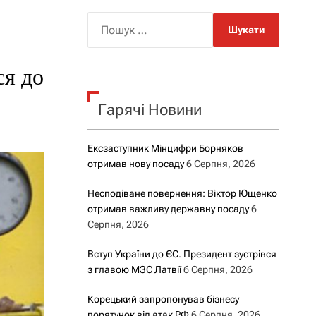
о
р
П
о
о
в
о
ш
г
ся до
у
о
р
к
е
Гарячі Новини
:
ж
и
м
у
Ексзаступник Мінцифри Борняков
отримав нову посаду
6 Серпня, 2026
Несподіване повернення: Віктор Ющенко
отримав важливу державну посаду
6
Серпня, 2026
Вступ України до ЄС. Президент зустрівся
з главою МЗС Латвії
6 Серпня, 2026
Корецький запропонував бізнесу
порятунок від атак РФ
6 Серпня, 2026