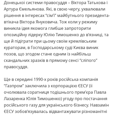
Донецької системи правосуддя – Віктора Татькова і
Артура Ємельянова. Які, в свою чергу, ухвалювали
рішення в інтересах “сімʼї” майбутнього президента-
втікача Віктора Януковича. Тож коли у режиму
виникла ідея якомога глибше запроторити
опозиційну лідерку Юлію Тимошенко до вʼязниці, та
ще й підіграти при цьому своїм кремлівським
кураторам, в Господарському суді Києва виник
позов, що згодом стане одним із найбільш
скандальних зразків в прямому сенсі “сліпого”
правосуддя.
Ще в середині 1990-х років російська компанія
“Газпром” заключила з корпорацією ЄЕСУ (її
очолювала соратниця тодішнього премʼєра Павла
Лазаренка Юлія Тимошенко) угоду про постачання
російського газу для українського бізнесу. Навзамін
ЄЕСУ зобовʼязувалась відвантажувати різноманітні