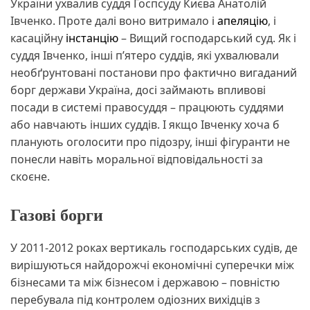
України ухвалив суддя Госпсуду Києва Анатолій
Івченко. Проте далі воно витримало і
апеляцію
, і
касаційну
інстанцію
– Вищий господарський суд. Як і
суддя Івченко, інші пʼятеро суддів, які ухвалювали
необґрунтовані постанови про фактично вигаданий
борг держави Україна, досі займають впливові
посади в системі правосуддя – працюють суддями
або навчають інших суддів. І якщо Івченку хоча б
планують оголосити про підозру, інші фігуранти не
понесли навіть моральної відповідальності за
скоєне.
Газові борги
У 2011-2012 роках вертикаль господарських судів, де
вирішуються найдорожчі економічні суперечки між
бізнесами та між бізнесом і державою – повністю
перебувала під контролем одіозних вихідців з