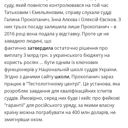
суду, який повністю контролювався на той час
Татьковим і Ємельяновим, справу слухали судді
Галина Прокопанич, Інна Алєєва і Олексій Євсіков. З
них трьох посаду залишила лише Прокопанич – в
2016 році вона подала у відставку. Проте це не
завадило людині, що
фактично
затвердила
остаточно рішення про
виплату 3 млрд грн. з українського бюджету на
користь росіян … бути одним із ключових
функціонерів у Національній школі суддів України.
Згідно з даними сайту
школи
, Прокопанич зараз
працює в “Тестологічному центрі”. Це установа, яка
розробляє завдання для кваліфікаційних іспитів
суддів. Ймовірно, серед них буде і кейс про фейкові
“гарантії” для російського уряду, за якими власну
країну можна пограбувати на 400 млн доларів, не
змигнувши оком.