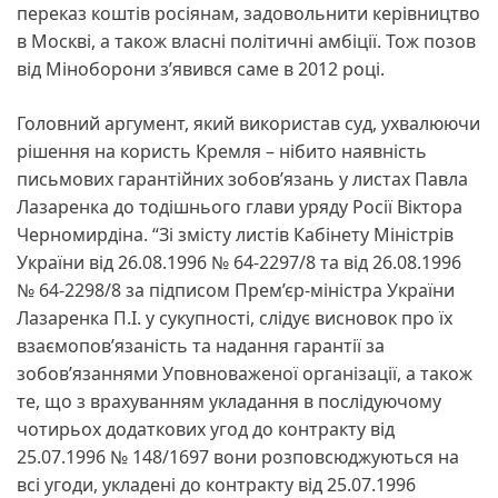
переказ коштів росіянам, задовольнити керівництво
в Москві, а також власні політичні амбіції. Тож позов
від Міноборони зʼявився саме в 2012 році.
Головний аргумент, який використав суд, ухвалюючи
рішення на користь Кремля – нібито наявність
письмових гарантійних зобовʼязань у листах Павла
Лазаренка до тодішнього глави уряду Росії Віктора
Черномирдіна. “Зі змісту листів Кабінету Міністрів
України від 26.08.1996 № 64-2297/8 та від 26.08.1996
№ 64-2298/8 за підписом Прем’єр-міністра України
Лазаренка П.І. у сукупності, слідує висновок про їх
взаємопов’язаність та надання гарантії за
зобов’язаннями Уповноваженої організації, а також
те, що з врахуванням укладання в послідуючому
чотирьох додаткових угод до контракту від
25.07.1996 № 148/1697 вони розповсюджуються на
всі угоди, укладені до контракту від 25.07.1996