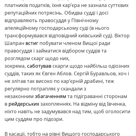
платників податків, їхня карʼєра не зазнала суттєвих
репутаційних потрясінь. Обидва судді і досі
відправляють правосуддя у Північному
апеляційному господарському суді (в нього
трансформувався відповідний київський суд). Віктор
Шапран
встиг
побувати членом Вищої ради
правосуддя і займатися відбором суддів та
розглядом скарг щодо них,
зокрема,
саботував
скарги щодо найбільш одіозних
суддів, таких як Євген Аблов. Сергій Буравльов, хоч і
не злітав так високо по карʼєрній драбині, теж
регулярно потрапляє у скандали з
незаконним
збагаченням
та підіграванні сторонам
в
рейдерських
захопленнях. На відміну від Івченка,
ніхто навіть не задумувався над тим, щоб оголосити
цим суддям про підозри.
В касації, тобто на рівні Вищого господарського