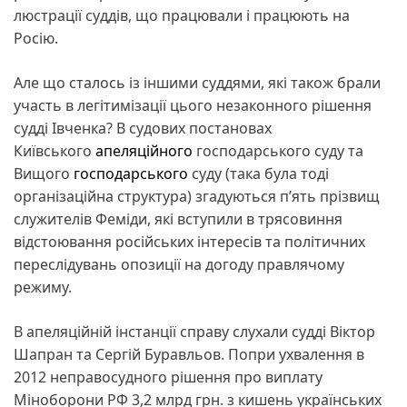
люстрації суддів, що працювали і працюють на
Росію.
Але що сталось із іншими суддями, які також брали
участь в легітимізації цього незаконного рішення
судді Івченка? В судових постановах
Київського
апеляційного
господарського суду та
Вищого
господарського
суду (така була тоді
організаційна структура) згадуються пʼять прізвищ
служителів Феміди, які вступили в трясовиння
відстоювання російських інтересів та політичних
переслідувань опозиції на догоду правлячому
режиму.
В апеляційній інстанції справу слухали судді Віктор
Шапран та Сергій Буравльов. Попри ухвалення в
2012 неправосудного рішення про виплату
Міноборони РФ 3,2 млрд грн. з кишень українських