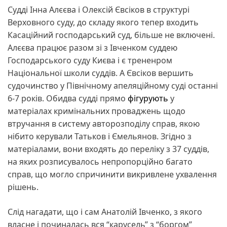
Судді Інна Алєєва і Олексій Євсіков в структурі
Верховного суду, до складу якого тепер входить
Касаційний господарський суд, більше не включені.
Алєєва працює разом зі з Івченком суддею
Господарського суду Києва і є трененром
Національної школи суддів. А Євсіков вершить
судочинство у Північному апеляційному суді останні
6-7 років. Обидва судді прямо
фігурують
у
матеріалах кримінальних проваджень щодо
втручання в систему авторозподілу справ, якою
нібито керували Татьков і Ємельянов. Згідно з
матеріалами, вони входять до переліку з 37 суддів,
на яких розписувалось непропорційно багато
справ, що могло спричинити викривлене ухвалення
рішень.
Слід нагадати, що і сам Анатолій Івченко, з якого
власне і починалась вся “карусель” з “боргом”