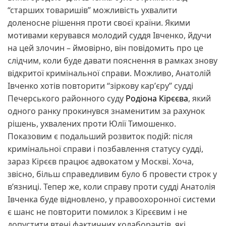
“старших товаришів” можливість ухвалити
доленосне рішення проти своєї країни. Якими
мотивами керувався молодий суддя Івченко, йдучи
на цей злочин – ймовірно, він повідомить про це
слідчим, коли буде давати пояснення в рамках знову
відкритої кримінальної справи. Можливо, Анатолій
Івченко хотів повторити “зіркову карʼєру” судді
Печерського районного суду
Родіона Кірєєва
, який
одного ранку прокинувся знаменитим за рахунок
рішень, ухвалених проти Юлії Тимошенко.
Показовим є подальший розвиток подій: після
кримінальної справи і позбавлення статусу судді,
зараз Кірєєв працює адвокатом у Москві. Хоча,
звісно, більш справедливим було б провести строк у
вʼязниці. Тепер же, коли справу проти судді Анатолія
Івченка буде відновлено, у правоохоронної системи
є шанс не повторити помилок з Кірєєвим і не
допустити втечі фактичних колаборантів, які