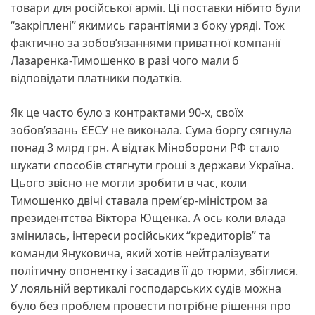
товари для російської армії. Ці поставки нібито були
“закріплені” якимись гарантіями з боку уряді. Тож
фактично за зобовʼязаннями приватної компанії
Лазаренка-Тимошенко в разі чого мали б
відповідати платники податків.
Як це часто було з контрактами 90-х, своїх
зобовʼязань ЄЕСУ не виконала. Сума боргу сягнула
понад 3 млрд грн. А відтак Міноборони РФ стало
шукати способів стягнути гроші з держави Україна.
Цього звісно не могли зробити в час, коли
Тимошенко двічі ставала премʼєр-міністром за
президентства Віктора Ющенка. А ось коли влада
змінилась, інтереси російських “кредиторів” та
команди Януковича, який хотів нейтралізувати
політичну опонентку і засадив її до тюрми, збіглися.
У лояльній вертикалі господарських судів можна
було без проблем провести потрібне рішення про