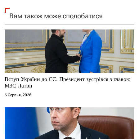
я
Вам також може сподобатися
з
а
п
и
с
Вступ України до ЄС. Президент зустрівся з главою
і
МЗС Латвії
6 Серпня, 2026
в