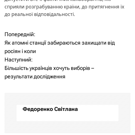
сприяли розграбуванню країни, до притягнення їх
до реальної відповідальності.
Попередній:
Н
Як атомні станції забираються захищати від
а
росіян і коли
Наступний:
в
Більшість українців хочуть виборів –
і
результати дослідження
г
а
Федоренко Світлана
ц
і