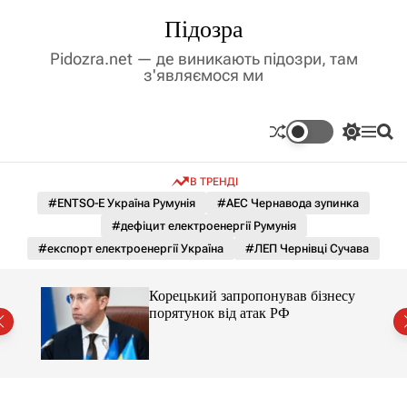
П
Підозра
е
р
Pidozra.net — де виникають підозри, там
е
з'являємося ми
й
т
и
П
М
П
д
е
е
о
р
н
ш
о
В ТРЕНДІ
е
ю
у
в
м
к
#ENTSO-E Україна Румунія
#АЕС Чернавода зупинка
м
и
#дефіцит електроенергії Румунія
і
к
а
с
#експорт електроенергії Україна
#ЛЕП Чернівці Сучава
ч
т
к
у
о
дент
Корецький запропонував бізнесу
л
ї
порятунок від атак РФ
ь
о
р
о
в
о