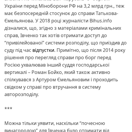
України перед Міноборони РФ на 3,2 млрд грн., теж
має безпосередній стосунок до справи Татькова-
Ємельянова. У 2018 році журналісти Bihus.info
дізналися, що, згідно з матеріалами кримінальних
справ, Івченко так хотів отримати доступ до
“привілейованої” системи розподілу, що приїздив до
суду під час
відпустки
. Примітно, що після 2014 року
рішення про перегляд справи про борг перед
Росією ухвалював інший суддя господарської
вертикалі – Роман Бойко, який також активно
спілкувався з Артуром Ємельяновим і проходить
свідком у справі про втручання в систему
авторозподілу.
***
Можна тільки уявити, наскільки “почесною
винагородою” для Івченка було отримати від