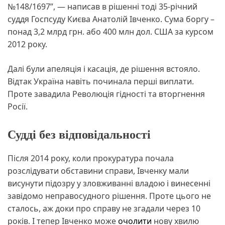
№148/1697”, — написав в рішенні тоді 35-річний
суддя Госпсуду Києва Анатолій Івченко. Сума боргу –
понад 3,2 млрд грн. або 400 млн дол. США за курсом
2012 року.
Далі були апеляція і касація, де рішення встояло.
Відтак Україна навіть починала перші виплати.
Проте завадила Революція гідності та вторгнення
Росії.
Судді без відповідальності
Після 2014 року, коли прокуратура почала
розслідувати обставини справи, Івченку мали
висунути підозру у зловживанні владою і винесенні
завідомо неправосудного рішення. Проте цього не
сталось, аж доки про справу не згадали через 10
років. І тепер Івченко може
очолити
нову хвилю