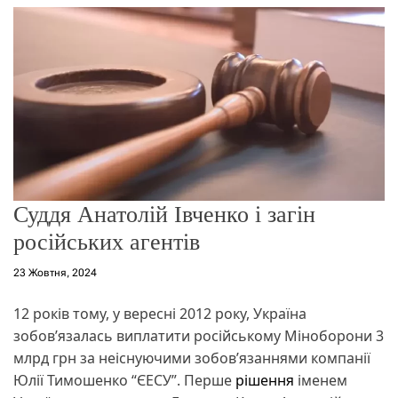
г
о
р
е
ж
и
м
у
Суддя Анатолій Івченко і загін
російських агентів
23 Жовтня, 2024
12 років тому, у вересні 2012 року, Україна
зобовʼязалась виплатити російському Міноборони 3
млрд грн за неіснуючими зобовʼязаннями компанії
Юлії Тимошенко “ЄЕСУ”. Перше
рішення
іменем