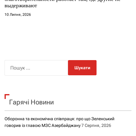
выдерживают
10 Липня, 2026
П
о
ш
у
к
Гарячі Новини
:
Оборонна та економічна співпраця: про що Зеленський
говорив із главою МЗС Азербайджану
7 Серпня, 2026