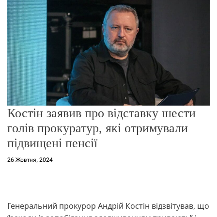
г
о
р
е
ж
и
м
у
Костін заявив про відставку шести
голів прокуратур, які отримували
підвищені пенсії
26 Жовтня, 2024
Генеральний прокурор Андрій Костін відзвітував, що