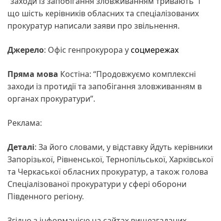
“заходи із запобігання зловживанням тривають” і
що шість керівників обласних та спеціалізованих
прокуратур написали заяви про звільнення.
Джерело
: Офіс генпрокурора у
соцмережах
Пряма мова
Костіна: “Продовжуємо комплексні
заходи із протидії та запобігання зловживанням в
органах прокуратури”.
Реклама:
Деталі
: За його словами, у відставку йдуть керівники
Запорізької, Рівненської, Тернопільської, Харківської
та Черкаської обласних прокуратур, а також голова
Спеціалізованої прокуратури у сфері оборони
Південного регіону.
Згідно з інформацією на сайтах вищезгаданих