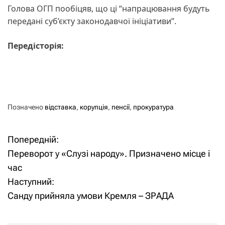
Голова ОГП пообіцяв, що ці “напрацювання будуть
передані суб’єкту законодавчої ініціативи”.
Передісторія:
Позначено
відставка
,
корупція
,
пенсії
,
прокуратура
Попередній:
Н
Переворот у «Слузі народу». Призначено місце і
а
час
Наступний:
в
Санду прийняла умови Кремля – ЗРАДА
і