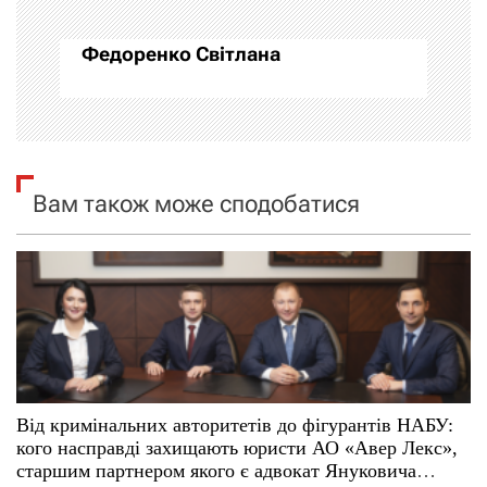
г
а
Федоренко Світлана
ц
і
я
Вам також може сподобатися
з
а
п
и
с
Від кримінальних авторитетів до фігурантів НАБУ:
кого насправді захищають юристи АО «Авер Лекс»,
і
старшим партнером якого є адвокат Януковича