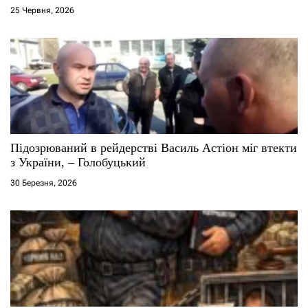
Віталій Сердюк
25 Червня, 2026
в
Підозрюваний в рейдерстві Василь Астіон міг втекти
з України, – Голобуцький
30 Березня, 2026