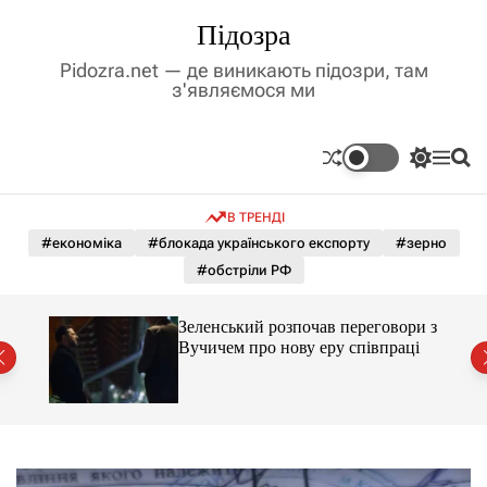
П
Підозра
е
р
Pidozra.net — де виникають підозри, там
е
з'являємося ми
й
т
и
П
М
П
д
е
е
о
р
н
ш
о
В ТРЕНДІ
е
ю
у
в
м
к
#економіка
#блокада українського експорту
#зерно
м
и
#обстріли РФ
і
к
а
с
ч
т
ажене
Зеленський розпочав переговори з
к
ий
у
Вучичем про нову еру співпраці
о
л
ь
о
р
о
в
о