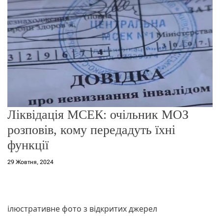
г
о
р
е
ж
и
м
у
Ліквідація МСЕК: очільник МОЗ
розповів, кому передадуть їхні
функції
29 Жовтня, 2024
ілюстративне фото з відкритих джерел