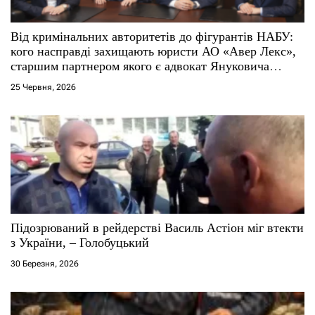
і
Від кримінальних авторитетів до фігурантів НАБУ:
кого насправді захищають юристи АО «Авер Лекс»,
в
старшим партнером якого є адвокат Януковича
Віталій Сердюк
25 Червня, 2026
Підозрюваний в рейдерстві Василь Астіон міг втекти
з України, – Голобуцький
30 Березня, 2026