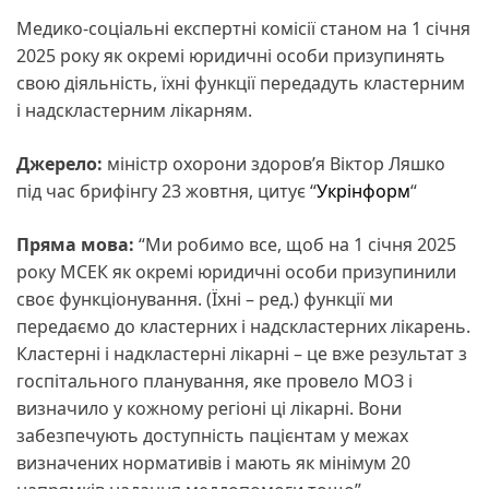
Медико-соціальні експертні комісії станом на 1 січня
2025 року як окремі юридичні особи призупинять
свою діяльність, їхні функції передадуть кластерним
і надскластерним лікарням.
Джерело:
міністр охорони здоров’я Віктор Ляшко
під час брифінгу 23 жовтня, цитує “
Укрінформ
“
Пряма мова:
“Ми робимо все, щоб на 1 січня 2025
року МСЕК як окремі юридичні особи призупинили
своє функціонування. (Їхні – ред.) функції ми
передаємо до кластерних і надскластерних лікарень.
Кластерні і надкластерні лікарні – це вже результат з
госпітального планування, яке провело МОЗ і
визначило у кожному регіоні ці лікарні. Вони
забезпечують доступність пацієнтам у межах
визначених нормативів і мають як мінімум 20