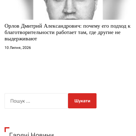
Орлов Дмитрий Александрович: почему его подход к
благотворительности работает там, где другие не
выдерживают
10 Липня, 2026
П
о
ш
у
к
Гарячі Новини
: