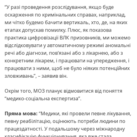
“У разі проведення розслідування, якщо буде
оскарження по кримінальних справах, наприклад,
ми чітко будемо бачити вертикаль, хто, де, на яких
етапах допускав помилку. Плюс, як показова
практика цифровізації ВЛК призовників, ми можемо
відслідковувати у автоматичному режимі аномальні
речі або діагнози, пов’язані або з лікарнею, або з
конкретним лікарем, і працювати на упередження, і
працювати з ними, щоб не було ніяких потенційних
зловживань”, – заявив він.
Окрім того, МОЗ планує відмовитися від поняття
“медико-соціальна експертиза”.
Пряма мова:
“Медики, які провели певне лікування,
певну реабілітацію, оцінюють потреби людини по
працездатності. У подальшому через міжнародну
класифікацію функціонування, яка вже стала