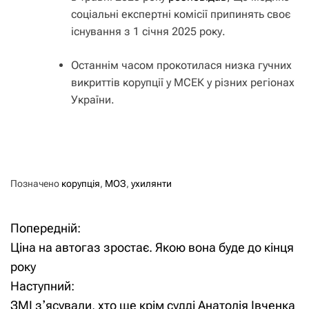
соціальні експертні комісії припинять своє
існування з 1 січня 2025 року.
Останнім часом прокотилася низка гучних
викриттів корупції у МСЕК у різних регіонах
України.
Позначено
корупція
,
МОЗ
,
ухилянти
Попередній:
Н
Ціна на автогаз зростає. Якою вона буде до кінця
а
року
Наступний:
в
ЗМІ зʼясували, хто ще крім судді Анатолія Івченка