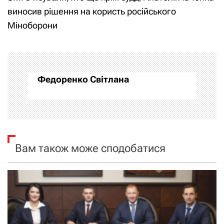
і
виносив рішення на користь російського
Міноборони
г
а
ц
Федоренко Світлана
і
я
з
Вам також може сподобатися
а
п
и
с