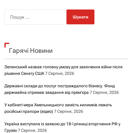
П
о
ш
у
к
Гарячі Новини
:
Зеленський назвав головну умову для закінчення війни після
рішення Сенату США
7 Серпня, 2026
Державні склади до послуг постраждалого бізнесу. Фонд
держмайна отримав завдання від прем’єра
7 Серпня, 2026
У кабінеті мера Хмельницького замість килимків лежать
російські прапори (відео)
7 Серпня, 2026
Україна виступила із заявою до 18-ї річниці вторгнення РФ у
Грузію
7 Серпня, 2026