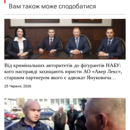
Вам також може сподобатися
з
а
п
и
с
Від кримінальних авторитетів до фігурантів НАБУ:
і
кого насправді захищають юристи АО «Авер Лекс»,
старшим партнером якого є адвокат Януковича
в
Віталій Сердюк
25 Червня, 2026