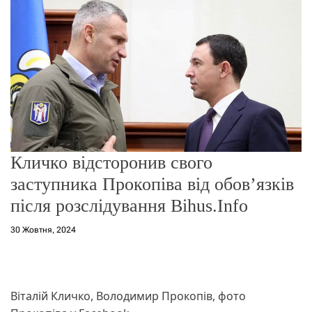
г
о
р
е
ж
и
м
у
Кличко відсторонив свого
заступника Прокопіва від обов’язків
після розслідування Bihus.Info
30 Жовтня, 2024
Віталій Кличко, Володимир Прокопів, фото