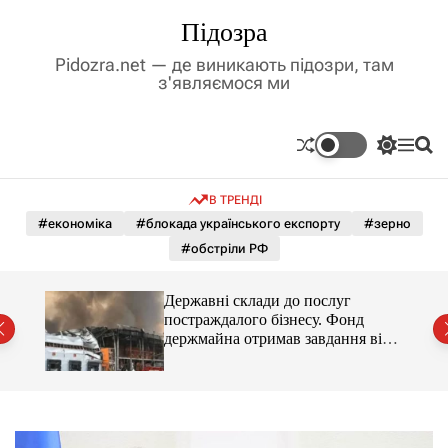
П
Підозра
е
р
Pidozra.net — де виникають підозри, там
е
з'являємося ми
й
т
и
П
М
П
д
е
е
о
р
н
ш
о
В ТРЕНДІ
е
ю
у
в
м
к
#економіка
#блокада українського експорту
#зерно
м
и
#обстріли РФ
і
к
а
с
ч
т
мову
Державні склади до послуг
к
у
постраждалого бізнесу. Фонд
о
держмайна отримав завдання від
л
ь
прем’єра
о
р
о
в
о