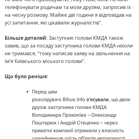
телефонувати родичам та моїм друзям, запросив їх
на чесну розмову. Майже дві години я відповідав на
усі запитання, які цікавили журналістів”.
Більше деталей
: Заступник голови КМДА також
завив, що за посаду заступника голови КМДА ніколи
не тримався, “тому написав заяву на звільнення на
імʼя Київського міського голови”.
Що було раніше
:
Перед цим
розслідувачі Bihus.Info
з’ясували
, що двоє
друзів заступника голови КМДА
Володимира Прокопіва – Олександр
Поштарюк і Андрій Стеценко – через
приватні компанії отримали у власність
щонайменше шість об’єктів нерухомості,