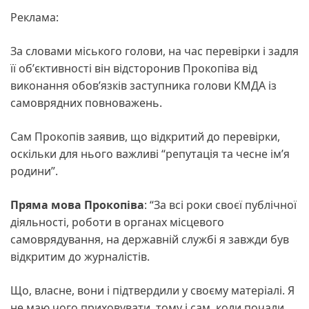
Реклама:
За словами міського голови, на час перевірки і задля
її обʼєктивності він відсторонив Прокопіва від
виконання обовʼязків заступника голови КМДА із
самоврядних повноважень.
Сам Прокопів заявив, що відкритий до перевірки,
оскільки для нього важливі “репутація та чесне ім’я
родини”.
Пряма мова Прокопіва
: “За всі роки своєї публічної
діяльності, роботи в органах місцевого
самоврядування, на державній службі я завжди був
відкритим до журналістів.
Що, власне, вони і підтвердили у своєму матеріалі. Я
не маю чого приховувати, тому і сам, коли почали