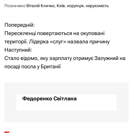
Позначено
Віталій Кличко
,
Київ
,
корупція
,
нерухомість
Попередній:
Н
Переселенці повертаються на окуповані
а
території. Лідерка «слуг» назвала причину
Наступний:
в
Стало відомо, яку зарплату отримує Залужний на
і
посаді посла у Британії
г
а
Федоренко Світлана
ц
і
я