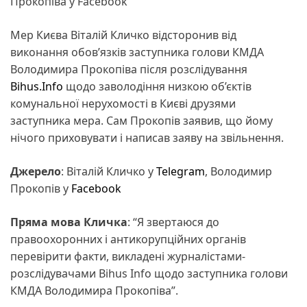
Прокопіва у Facebook
Мер Києва Віталій Кличко відсторонив від
виконання обов’язків заступника голови КМДА
Володимира Прокопіва після розслідування
Bihus.Info
щодо заволодіння низкою об’єктів
комунальної нерухомості в Києві друзями
заступника мера. Сам Прокопів заявив, що йому
нічого приховувати і написав заяву на звільнення.
Джерело
: Віталій Кличко у
Telegram
, Володимир
Прокопів у
Facebook
Пряма мова Кличка
: “Я звертаюся до
правоохоронних і антикорупційних органів
перевірити факти, викладені журналістами-
розслідувачами Bihus Info щодо заступника голови
КМДА Володимира Прокопіва”.