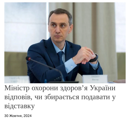
г
о
р
е
ж
и
м
у
Міністр охорони здоров’я України
відповів, чи збирається подавати у
відставку
30 Жовтня, 2024