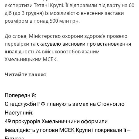
експертизи Тетяні Крупі. Її відправили під варту на 60
діб (до 3 грудня) із можливістю внесення застави
розміром в понад 500 млн грн.
До слова, Міністерство охорони здоровʼя провело
перевірки та
скасувало висновки про встановлення
інвалідності
74 військовозобовʼязаним
Хмельницьким МСЕК.
Читайте також:
Попередній:
Н
Спецслужби РФ планують замах на Стояногло
а
Наступний:
49 прокурорів Хмельниччини оформили
в
інвалідність у голови МСЕК Крупи і покривали її –
і
Бутусов