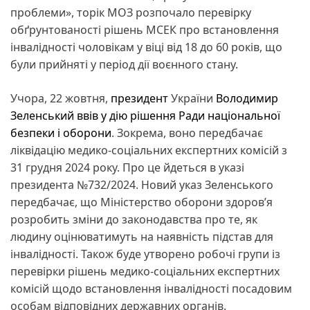
проблеми», торік МОЗ розпочало перевірку
обґрунтованості рішень МСЕК про встановлення
інвалідності чоловікам у віці від 18 до 60 років, що
були прийняті у період дії воєнного стану.
Учора, 22 жовтня,
президент
України
Володимир
Зеленський ввів у дію рішення Ради національної
безпеки і оборони
. Зокрема, воно передбачає
ліквідацію медико-соціальних експертних комісій з
31 грудня 2024 року. Про це йдеться в указі
президента №732/2024. Новий указ Зеленського
передбачає, що Міністерство оборони здоров’я
розробить зміни до законодавства про те, як
людину оцінюватимуть на наявність підстав для
інвалідності. Також буде утворено робочі групи із
перевірки рішень медико-соціальних експертних
комісій щодо встановлення інвалідності посадовим
особам відповідних державних органів.