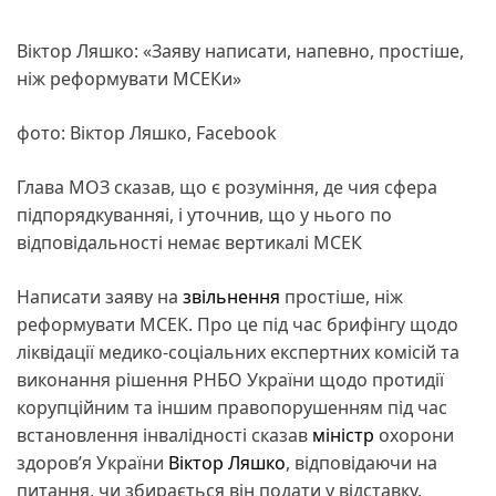
Віктор Ляшко: «Заяву написати, напевно, простіше,
ніж реформувати МСЕКи»
фото: Віктор Ляшко, Facebook
Глава МОЗ сказав, що є розуміння, де чия сфера
підпорядкуванняі, і уточнив, що у нього по
відповідальності немає вертикалі МСЕК
Написати заяву на
звільнення
простіше, ніж
реформувати МСЕК. Про це під час брифінгу щодо
ліквідації медико-соціальних експертних комісій та
виконання рішення РНБО України щодо протидії
корупційним та іншим правопорушенням під час
встановлення інвалідності сказав
міністр
охорони
здоров’я України
Віктор Ляшко
, відповідаючи на
питання, чи збирається він подати у відставку,