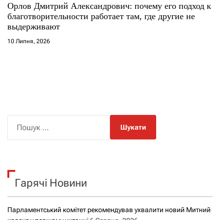
Орлов Дмитрий Александрович: почему его подход к
благотворительности работает там, где другие не
выдерживают
10 Липня, 2026
П
о
ш
у
к
Гарячі Новини
:
Парламентський комітет рекомендував ухвалити новий Митний