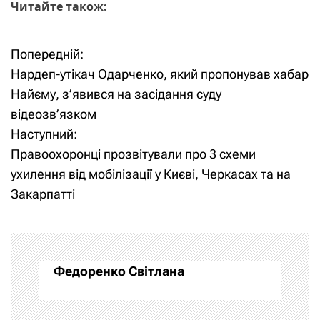
Читайте також:
Попередній:
Н
Нардеп-утікач Одарченко, який пропонував хабар
а
Найєму, з’явився на засідання суду
відеозв’язком
в
Наступний:
і
Правоохоронці прозвітували про 3 схеми
ухилення від мобілізації у Києві, Черкасах та на
г
Закарпатті
а
ц
і
Федоренко Світлана
я