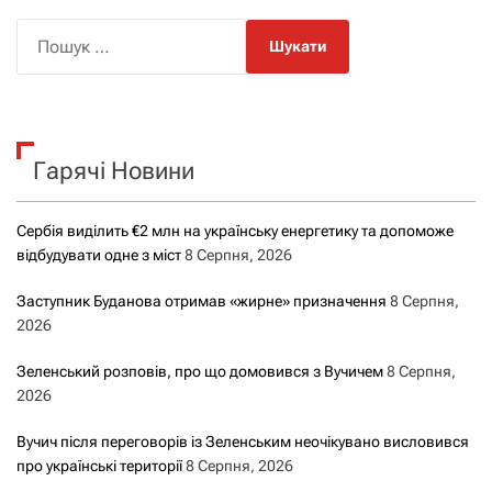
П
о
ш
у
к
Гарячі Новини
:
Сербія виділить €2 млн на українську енергетику та допоможе
відбудувати одне з міст
8 Серпня, 2026
Заступник Буданова отримав «жирне» призначення
8 Серпня,
2026
Зеленський розповів, про що домовився з Вучичем
8 Серпня,
2026
Вучич після переговорів із Зеленським неочікувано висловився
про українські території
8 Серпня, 2026