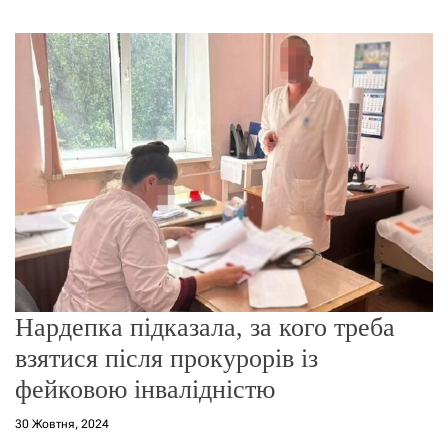
г
о
р
е
ж
и
м
у
Нардепка підказала, за кого треба
взятися після прокурорів із
фейковою інвалідністю
30 Жовтня, 2024