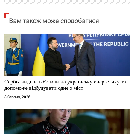
з
а
Вам також може сподобатися
п
и
с
і
Сербія виділить €2 млн на українську енергетику та
в
допоможе відбудувати одне з міст
8 Серпня, 2026