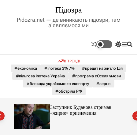
П
Підозра
е
р
Pidozra.net — де виникають підозри, там
е
з'являємося ми
й
т
и
П
М
П
д
е
е
о
р
н
ш
о
В ТРЕНДІ
е
ю
у
в
м
к
#економіка
#іпотека 3% 7%
#кредит на житло Дія
м
и
#пільгова іпотека Україна
#програма єОселя умови
і
к
а
с
#блокада українського експорту
#зерно
ч
т
#обстріли РФ
к
у
о
л
Заступник Буданова отримав
ь
«жирне» призначення
о
міст
р
о
в
о