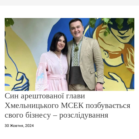
г
о
р
е
ж
и
м
у
Син арештованої глави
Хмельницького МСЕК позбувається
свого бізнесу – розслідування
30 Жовтня, 2024