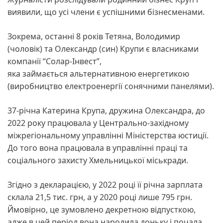
виявили, що усі члени є успішними бізнесменами.
Зокрема, останні 8 років Тетяна, Володимир
(чоловік) та Олександр (син) Крупи є власниками
компанії “Солар-Інвест”,
яка займається альтернативною енергетикою
(виробництво електроенергії сонячними панелями).
37-річна Катерина Крупа, дружина Олександра, до
2022 року працювала у Центрально-західному
міжрегіональному управлінні Міністерства юстиції.
До того вона працювала в управлінні праці та
соціального захисту Хмельницької міськради.
Згідно з декларацією, у 2022 році її річна зарплата
склала 21,5 тис. грн, а у 2020 році лише 795 грн.
Ймовірно, це зумовлено декретною відпусткою,
адже в цей період вона народила доньку і почала