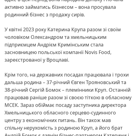
активно займатись бізнесом – вона просувала
родинний бізнес з продажу сирів.
У квітні 2023 року Катерина Крупа разом зі своїм
чоловіком Олександром та хмельницьким
підприємцем Андрієм Кримінським стала
засновницею польської компанії Novis Food,
зареєстрованої у Вроцлаві.
Крім того, на державних посадах працювала і трохи
дальша родина – 37-річний Євген Трояновський та
38-річний Сергій Бомок – племінники Круп. Останній
працював раніше разом зі своєю тіткою в обласному
МСЕК. Зараз обіймає посаду заступника директора
Хмельницького обласного серцево-судинного
центру з економічних питань. Він також мав
спільну нерухомість з родиною Круп, а його брат
Андрій Бомок є давнім бізнес-партнером Катерини і