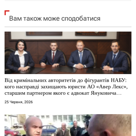
я
Вам також може сподобатися
з
а
п
и
с
Від кримінальних авторитетів до фігурантів НАБУ:
і
кого насправді захищають юристи АО «Авер Лекс»,
старшим партнером якого є адвокат Януковича
в
Віталій Сердюк
25 Червня, 2026