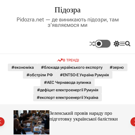
П
Підозра
е
р
Pidozra.net — де виникають підозри, там
е
з'являємося ми
й
т
и
П
М
П
д
е
е
о
р
н
ш
о
В ТРЕНДІ
е
ю
у
в
м
к
#економіка
#блокада українського експорту
#зерно
м
и
#обстріли РФ
#ENTSO-E Україна Румунія
і
к
а
с
#АЕС Чернавода зупинка
ч
т
#дефіцит електроенергії Румунія
к
у
о
#експорт електроенергії Україна
л
ь
о
ченко
Зеленський провів нараду про
р
рту
підготовку української балістики
о
в
о