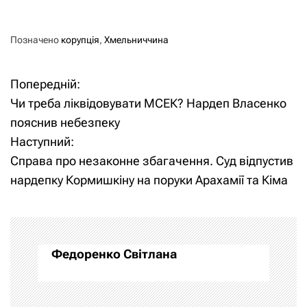
Позначено
корупція
,
Хмельниччина
Попередній:
Н
Чи треба ліквідовувати МСЕК? Нардеп Власенко
а
пояснив небезпеку
Наступний:
в
Справа про незаконне збагачення. Суд відпустив
і
нардепку Кормишкіну на поруки Арахамії та Кіма
г
а
Федоренко Світлана
ц
і