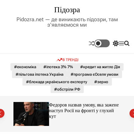
П
Підозра
е
р
Pidozra.net — де виникають підозри, там
е
з'являємося ми
й
т
и
П
М
П
д
е
е
о
р
н
ш
о
В ТРЕНДІ
е
ю
у
в
м
к
#економіка
#іпотека 3% 7%
#кредит на житло Дія
м
и
#пільгова іпотека Україна
#програма єОселя умови
і
к
а
с
#блокада українського експорту
#зерно
ч
т
#обстріли РФ
к
у
о
л
и 3 і
Федоров назвав умову, яка зажене
ь
наступ Росії на фронті у глухий
о
кут
р
о
в
о