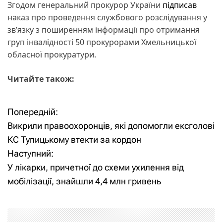
Згодом генеральний прокурор України
підписав
наказ про проведення службового розслідування у
зв’язку з поширенням інформації про отримання
груп інвалідності 50 прокурорами Хмельницької
обласної прокуратури.
Читайте також:
Попередній:
Н
Викрили правоохоронців, які допомогли ексголові
а
КС Тупицькому втекти за кордон
Наступний:
в
У лікарки, причетної до схеми ухилення від
і
мобілізації, знайшли 4,4 млн гривень
г
а