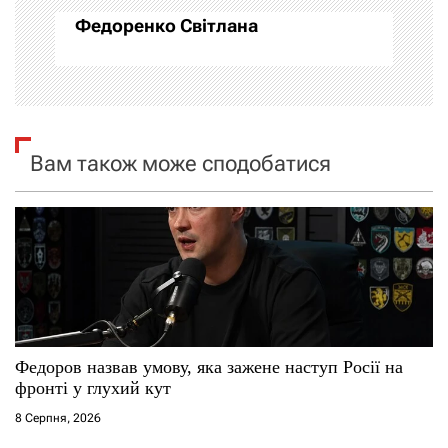
Федоренко Світлана
ц
і
я
Вам також може сподобатися
з
а
п
и
с
Федоров назвав умову, яка зажене наступ Росії на
і
фронті у глухий кут
8 Серпня, 2026
в