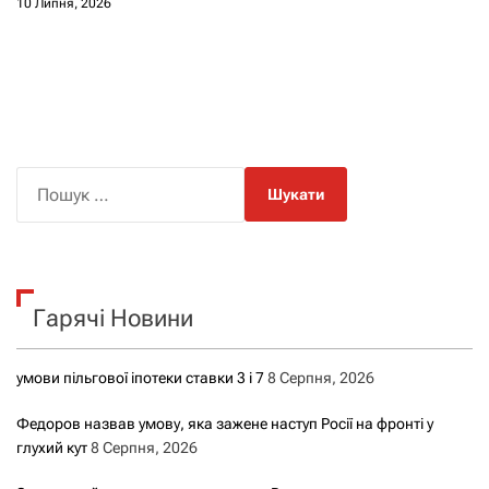
10 Липня, 2026
П
о
ш
у
к
Гарячі Новини
:
умови пільгової іпотеки ставки 3 і 7
8 Серпня, 2026
Федоров назвав умову, яка зажене наступ Росії на фронті у
глухий кут
8 Серпня, 2026