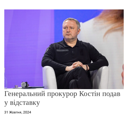
г
о
р
е
ж
и
м
у
Генеральний прокурор Костін подав
у відставку
31 Жовтня, 2024