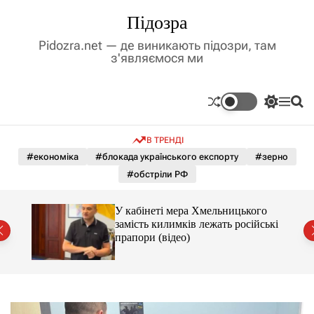
П
Підозра
е
р
Pidozra.net — де виникають підозри, там
е
з'являємося ми
й
т
и
П
М
П
д
е
е
о
р
н
ш
о
В ТРЕНДІ
е
ю
у
в
м
к
#економіка
#блокада українського експорту
#зерно
м
и
#обстріли РФ
і
к
а
с
ч
т
У кабінеті мера Хмельницького
к
у
замість килимків лежать російські
о
від
прапори (відео)
л
ь
о
р
о
в
о