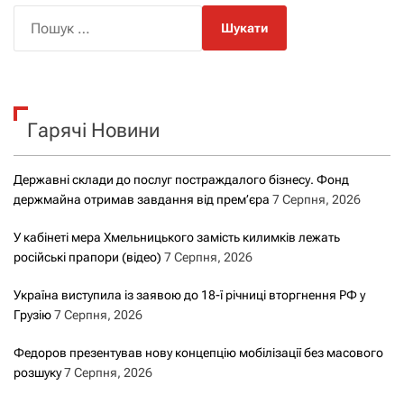
П
о
ш
у
к
Гарячі Новини
:
Державні склади до послуг постраждалого бізнесу. Фонд
держмайна отримав завдання від прем’єра
7 Серпня, 2026
У кабінеті мера Хмельницького замість килимків лежать
російські прапори (відео)
7 Серпня, 2026
Україна виступила із заявою до 18-ї річниці вторгнення РФ у
Грузію
7 Серпня, 2026
Федоров презентував нову концепцію мобілізації без масового
розшуку
7 Серпня, 2026