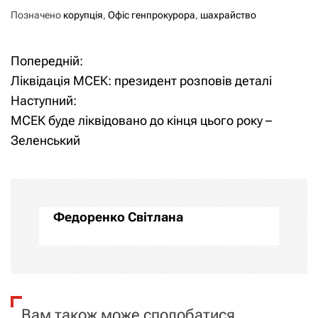
Позначено
корупція
,
Офіс генпрокурора
,
шахрайство
Попередній:
Н
Ліквідація МСЕК: президент розповів деталі
а
Наступний:
МСЕК буде ліквідовано до кінця цього року –
в
Зеленський
і
г
а
Федоренко Світлана
ц
і
я
Вам також може сподобатися