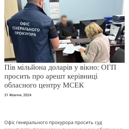
г
о
р
е
ж
и
м
у
Пів мільйона доларів у вікно: ОГП
просить про арешт керівниці
обласного центру МСЕК
31 Жовтня, 2024
Офіс генерального прокурора просить суд