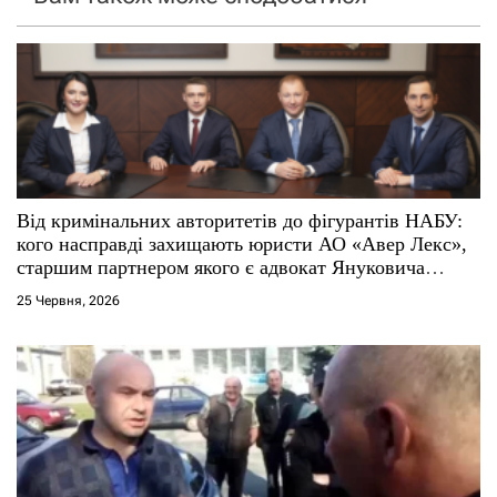
з
а
п
и
с
Від кримінальних авторитетів до фігурантів НАБУ:
кого насправді захищають юристи АО «Авер Лекс»,
і
старшим партнером якого є адвокат Януковича
Віталій Сердюк
25 Червня, 2026
в