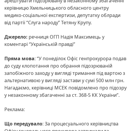
арештувати підозрювану в незаконному збагаченні
керівницю Хмельницького обласного центру
медико-соціальної експертизи, депутатку облради
від партії “Слуга народу” Тетяну Крупу.
Джерело:
речниця ОГП Надія Максимець у
коментарі “Українській правді”
Пряма мова
: “У понеділок Офіс генпрокурора подав
до суду клопотання про обрання підозрюваній
запобіжного заходу у вигляді тримання під вартою з
альтернативою у вигляді застави у сумі 500 млн грн.
Нагадаємо, керівниці МСЕК повідомлено про підозру
у незаконному збагаченні за ст. 368-5 КК України”.
Реклама:
Що передувало
: За процесуального керівництва
Офісу генерального прокурора затримали та