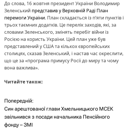
До слова, 16 жовтня президент України Володимир
Зеленський
представив у Верховній Раді План
перемоги України
. План складається із п’яти пунктів і
трьох таємних додатків. Це перелік заходів, які, за
словами Зеленського, змінять перебіг війни із
Росією на користь України. Цей план уже був
представлений у США та кількох європейських
столицях, сказав Зеленський, і настав час окреслити,
що це за «програма примусу Росії до миру та чому
вона важлива».
Читайте також:
Попередній:
Н
Син арештованої глави Хмельницького МСЕК
а
звільнився з посади начальника Пенсійного
фонду – ЗМІ
в