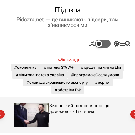
П
Підозра
е
р
Pidozra.net — де виникають підозри, там
е
з'являємося ми
й
т
и
П
М
П
д
е
е
о
р
н
ш
о
В ТРЕНДІ
е
ю
у
в
м
к
#економіка
#іпотека 3% 7%
#кредит на житло Дія
м
и
#пільгова іпотека Україна
#програма єОселя умови
і
к
а
с
#блокада українського експорту
#зерно
ч
т
#обстріли РФ
к
у
о
л
Зеленський розповів, про що
ь
домовився з Вучичем
о
р
о
в
о