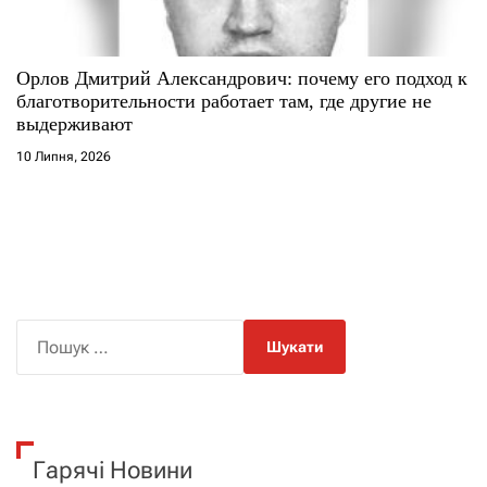
Орлов Дмитрий Александрович: почему его подход к
благотворительности работает там, где другие не
выдерживают
10 Липня, 2026
П
о
ш
у
к
Гарячі Новини
: