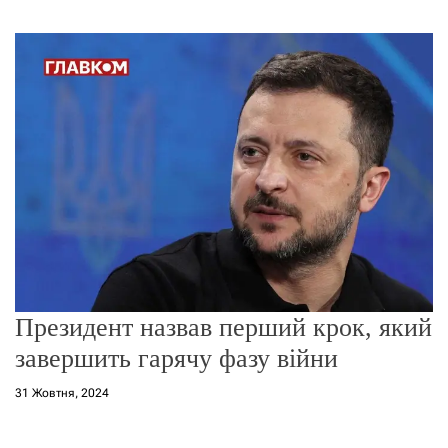
г
о
р
е
ж
и
м
у
Президент назвав перший крок, який
завершить гарячу фазу війни
31 Жовтня, 2024