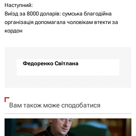
Наступний:
і
Виїзд за 8000 доларів: сумська благодійна
організація допомагала чоловікам втекти за
г
кордон
а
ц
і
Федоренко Світлана
я
з
а
Вам також може сподобатися
п
и