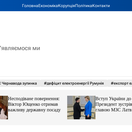
Головна
Економіка
Корупція
Політика
Контакти
з'являємося ми
 Чернавода зупинка
#дефіцит електроенергії Румунія
#експорт е
Несподіване повернення:
Вступ України до
Віктор Ющенко отримав
Президент зустрів
важливу державну посаду
главою МЗС Латві