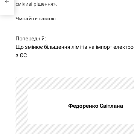
сміливі рішення».
Читайте також:
Попередній:
Н
Що змінює більшення лімітів на імпорт електро
а
з ЄС
в
і
г
а
Федоренко Світлана
ц
і