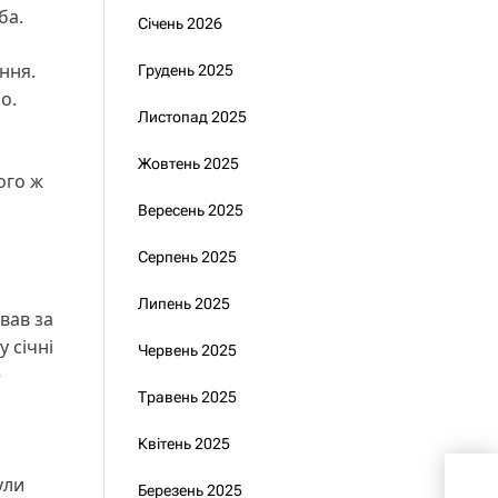
еба.
Січень 2026
ння.
Грудень 2025
о.
Листопад 2025
Жовтень 2025
ого ж
Вересень 2025
Серпень 2025
Липень 2025
вав за
у січні
Червень 2025
е
Травень 2025
Квітень 2025
В о
ули
Березень 2025
заро