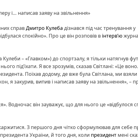
аперу і… написав заяву на звільнення»
нних справ
Дмитро Кулеба
дізнався під час тренування у
ідбулася спокійно». Про це він розповів в
інтервʼю
журна
 Кулеби – «Главком») до спортзалу, я тільки натягнув фут
нього під’їхати. Я все зрозумів, сказав Світлані: «Це воно.
резидента. Поїхав додому, де вже була Світлана, ми взял
кон, я закурив, випив і написав заяву на звільнення», – 
ся». Водночас він зауважує, що для нього це «відбулося с
скаржитися. З першого дня чітко сформулював для себе п
президента України, й того дня, коли
президент
мені ска