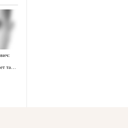
вич:
ет там,