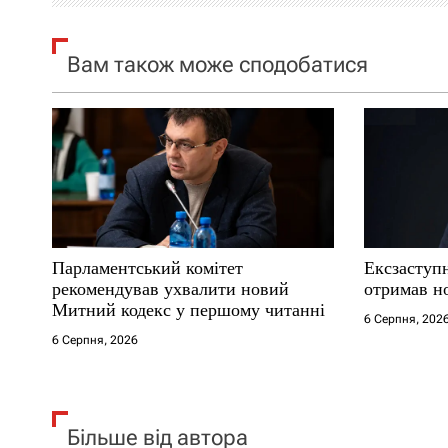
я
Вам також може сподобатися
з
а
п
и
с
Парламентський комітет
Ексзаступ
і
рекомендував ухвалити новий
отримав н
Митний кодекс у першому читанні
6 Серпня, 202
в
6 Серпня, 2026
Більше від автора