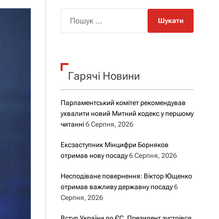
о
р
П
о
о
в
о
ш
г
у
о
р
к
е
Гарячі Новини
:
ж
и
м
у
Парламентський комітет рекомендував
ухвалити новий Митний кодекс у першому
читанні
6 Серпня, 2026
Ексзаступник Мінцифри Борняков
отримав нову посаду
6 Серпня, 2026
Несподіване повернення: Віктор Ющенко
отримав важливу державну посаду
6
Серпня, 2026
Вступ України до ЄС. Президент зустрівся