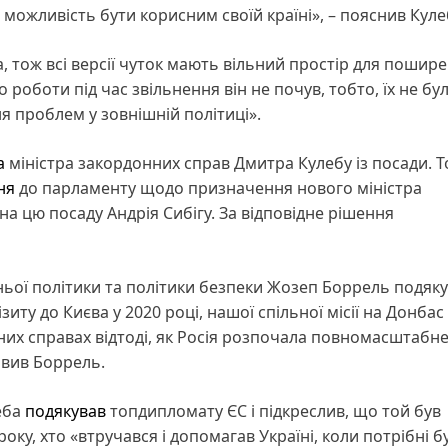
 можливість бути корисним своїй країні», – пояснив Кул
, тож всі версії чуток мають вільний простір для пошире
роботи під час звільнення він не почув, тобто, їх не бул
я проблем у зовнішній політиці».
а
міністра закордонних справ Дмитра Кулебу із посади. Т
ня
до парламенту щодо призначення нового міністра
а цю посаду Андрія Сибігу. За відповідне рішення
ьої політики та політики безпеки Жозеп Боррель подяку
ту до Києва у 2020 році, нашої спільної місії на Донбас 
онних справах відтоді, як Росія розпочала повномасштабн
явив Боррель.
еба
подякував
топдипломату ЄС і підкреслив, що той був
ку, хто «втручався і допомагав Україні, коли потрібні б