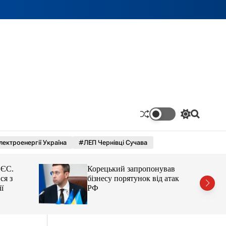
П
П
е
о
р
ш
лектроенергії Україна
#ЛЕП Чернівці Сучава
е
у
м
к
и
 ЄС.
Корецький запропонував
к
а
ся з
бізнесу порятунок від атак
ч
ї
РФ
к
о
л
ь