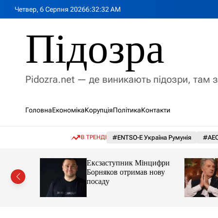
П
Четвер, 6 Серпня 2026
6
:
32
:
33
AM
е
р
Підозра
е
й
т
и
Pidozra.net — де виникають підозри, там 
д
о
в
Головна
Економіка
Корупція
Політика
Контакти
м
і
с
В ТРЕНДІ
#ENTSO-E Україна Румунія
#АЕС
т
у
комітет
Ексзаступник Мінцифри
валити
Борняков отримав нову
декс у
посаду