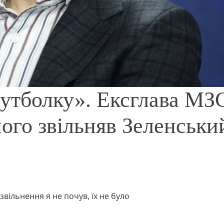
футболку». Ексглава МЗ
його звільняв Зеленськи
звільнення я не почув, їх не було