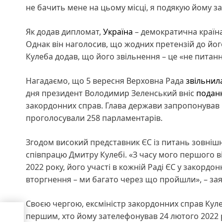
не бачить мене на цьому місці, я подякую йому за
Як додав дипломат,
Україна
– демократична країна
Однак він наголосив, що жодних претензій до його 
Кулеба додав, що його звільнення – це «не питанн
Нагадаємо, що 5 вересня Верховна Рада
звільнил
дня президент Володимир Зеленський вніс
подан
закордонних справ. Глава держави запропонував н
проголосували 258 парламентарів.
Згодом високий представник ЄС із питань зовнішн
співпрацю Дмитру Кулебі. «З часу мого першого візи
2022 року, його участі в кожній Раді ЄС у закорд
вторгнення – ми багато через що пройшли», – за
Своєю чергою, ексміністр закордонних справ Кул
першим, хто йому зателефонував 24 лютого 2022 ро