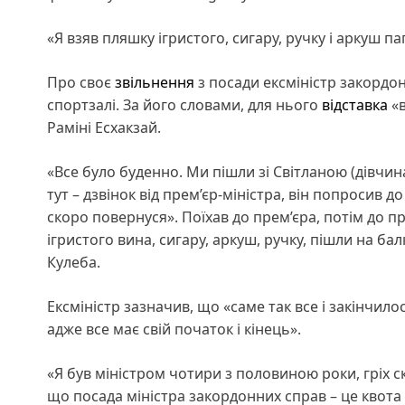
«Я взяв пляшку ігристого, сигару, ручку і аркуш п
Про своє
звільнення
з посади ексміністр закордо
спортзалі. За його словами, для нього
відставка
«в
Раміні Есхакзай.
«Все було буденно. Ми пішли зі Світланою (дівчина
тут – дзвінок від прем’єр-міністра, він попросив до 
скоро повернуся». Поїхав до прем’єра, потім до п
ігристого вина, сигару, аркуш, ручку, пішли на бал
Кулеба.
Ексміністр зазначив, що «саме так все і закінчило
адже все має свій початок і кінець».
«Я був міністром чотири з половиною роки, гріх 
що посада міністра закордонних справ – це квота 