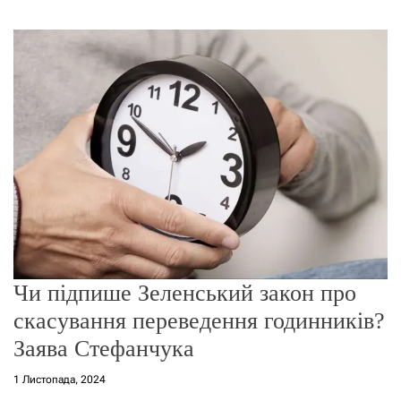
г
о
р
е
ж
и
м
у
Чи підпише Зеленський закон про
скасування переведення годинників?
Заява Стефанчука
1 Листопада, 2024