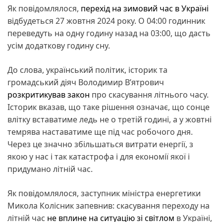
Як повідомлялося,
перехід на зимовий час в Україні
відбудеться 27 жовтня 2024 року. О 04:00 годинник
переведуть на одну годину назад на 03:00, що дасть
усім додаткову годину сну.
До слова, український політик, історик та
громадський діяч Володимир В’ятрович
розкритикував закон
про скасування літнього часу.
Історик вказав, що таке рішення означає, що сонце
влітку вставатиме ледь не о третій годині, а у жовтні
темрява наставатиме ще під час робочого дня.
Через це значно збільшаться витрати енергії, з
якою у нас і так катастрофа і для економії якої і
придумано літній час.
Як повідомлялося, заступник міністра енергетики
Микола Колісник запевнив: скасування переходу на
літній час
не вплине на ситуацію зі світлом
в Україні,