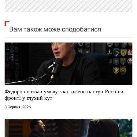
і
я
Вам також може сподобатися
з
а
п
и
с
Федоров назвав умову, яка зажене наступ Росії на
і
фронті у глухий кут
8 Серпня, 2026
в