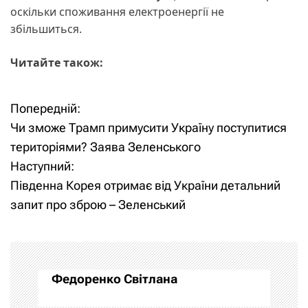
оскільки споживання електроенергії не
збільшиться.
Читайте також:
Попередній:
Н
Чи зможе Трамп примусити Україну поступитися
а
територіями? Заява Зеленського
Наступний:
в
Південна Корея отримає від України детальний
і
запит про зброю – Зеленський
г
а
Федоренко Світлана
ц