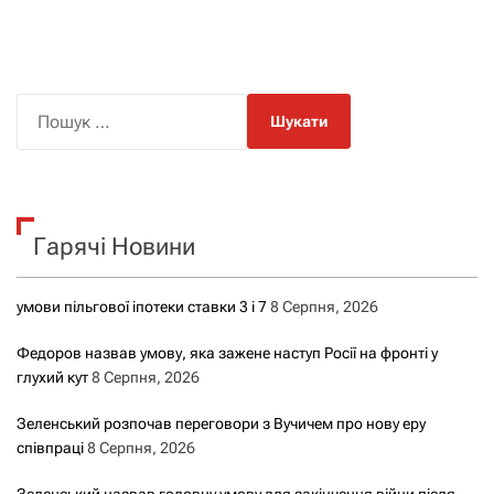
П
о
ш
у
к
Гарячі Новини
:
умови пільгової іпотеки ставки 3 і 7
8 Серпня, 2026
Федоров назвав умову, яка зажене наступ Росії на фронті у
глухий кут
8 Серпня, 2026
Зеленський розпочав переговори з Вучичем про нову еру
співпраці
8 Серпня, 2026
Зеленський назвав головну умову для закінчення війни після