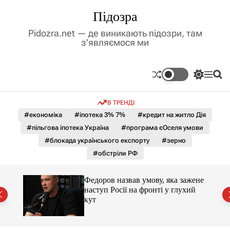
П
Підозра
е
р
Pidozra.net — де виникають підозри, там
е
з'являємося ми
й
т
и
П
М
П
д
е
е
о
р
н
ш
о
В ТРЕНДІ
е
ю
у
в
м
к
#економіка
#іпотека 3% 7%
#кредит на житло Дія
м
и
#пільгова іпотека Україна
#програма єОселя умови
і
к
а
с
#блокада українського експорту
#зерно
ч
т
#обстріли РФ
к
у
о
л
и 3 і
Федоров назвав умову, яка зажене
ь
наступ Росії на фронті у глухий
о
кут
р
о
в
о