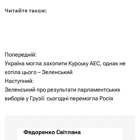
Читайте також:
Попередній:
Н
Україна могла захопити Курську АЕС, однак не
а
хотіла цього – Зеленський
Наступний:
в
Зеленський про результати парламентських
і
виборів у Грузії: сьогодні перемогла Росія
г
а
Федоренко Світлана
ц