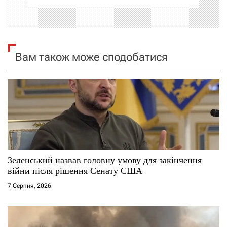
і
я
Вам також може сподобатися
з
а
п
и
с
Зеленський назвав головну умову для закінчення
і
війни після рішення Сенату США
7 Серпня, 2026
в