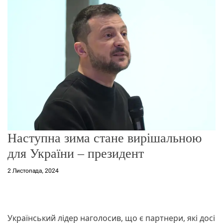
г
о
р
е
ж
и
м
у
Наступна зима стане вирішальною
для України – президент
2 Листопада, 2024
Український лідер наголосив, що є партнери, які досі