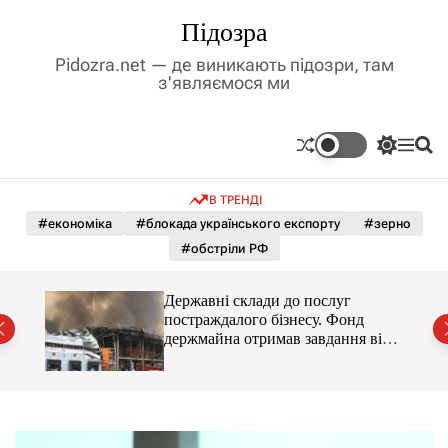
П
Підозра
е
р
Pidozra.net — де виникають підозри, там
е
з'являємося ми
й
т
и
П
М
П
д
е
е
о
р
н
ш
о
В ТРЕНДІ
е
ю
у
в
м
к
#економіка
#блокада українського експорту
#зерно
м
и
#обстріли РФ
і
к
а
с
ч
т
мову
Державні склади до послуг
к
у
постраждалого бізнесу. Фонд
о
держмайна отримав завдання від
л
ь
прем’єра
о
р
о
в
о