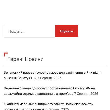
П
о
ш
у
к
Гарячі Новини
:
Зеленський назвав головну умову для закінчення війни після
рішення Сенату США
7 Серпня, 2026
Державні склади до послуг постраждалого бізнесу. Фонд
держмайна отримав завдання від прем’єра
7 Серпня, 2026
У кабінеті мера Хмельницького замість килимків лежать
російські прапори (відео)
7 Серпня, 2026