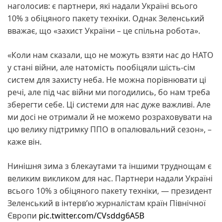
наголосив: є партнери, які надали Україні всього
10% з обіцяного пакету техніки. Однак Зеленський
вважає, що «захист України – це спільна робота».
«Коли нам сказали, що не можуть взяти нас до НАТО
у стані війни, але натомість пообіцяли шість-сім
систем для захисту неба. Не можна порівнювати ці
речі, але під час війни ми погодились, бо нам треба
зберегти себе. Ці системи для нас дуже важливі. Але
ми досі не отримали й не можемо розраховувати на
цю велику підтримку ППО в опалювальний сезон», –
каже він.
Нинішня зима з блекаутами та іншими труднощам є
великим викликом для нас. Партнери надали Україні
всього 10% з обіцяного пакету техніки, — президент
Зеленський в інтерв’ю журналістам країн Північної
Європи
pic.twitter.com/CVsddg6A5B