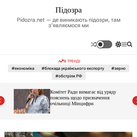
П
Підозра
е
р
Pidozra.net — де виникають підозри, там
е
з'являємося ми
й
т
и
П
М
П
д
е
е
о
р
н
ш
о
В ТРЕНДІ
е
ю
у
в
м
к
#економіка
#блокада українського експорту
#зерно
м
и
#обстріли РФ
і
к
а
с
ч
т
Комітет Ради вимагає від уряду
к
у
пояснень щодо призначення
о
очільниці Мінцифри
л
ь
о
р
о
в
о