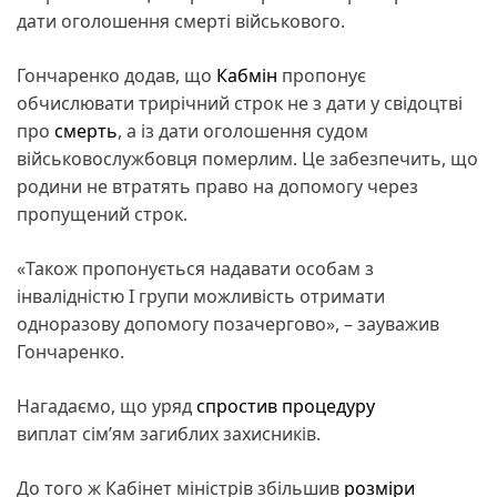
дати оголошення смерті військового.
Гончаренко додав, що
Кабмін
пропонує
обчислювати трирічний строк не з дати у свідоцтві
про
смерть
, а із дати оголошення судом
військовослужбовця померлим. Це забезпечить, що
родини не втратять право на допомогу через
пропущений строк.
«Також пропонується надавати особам з
інвалідністю І групи можливість отримати
одноразову допомогу позачергово», – зауважив
Гончаренко.
Нагадаємо, що уряд
спростив процедуру
виплат сім’ям загиблих захисників.
До того ж Кабінет міністрів збільшив
розміри