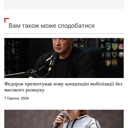
ц
і
Вам також може сподобатися
я
з
а
п
и
Федоров презентував нову концепцію мобілізації без
масового розшуку
с
7 Серпня, 2026
і
в