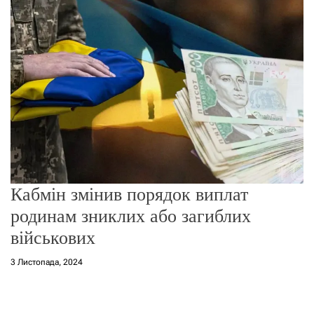
г
о
р
е
ж
и
м
у
Кабмін змінив порядок виплат
родинам зниклих або загиблих
військових
3 Листопада, 2024