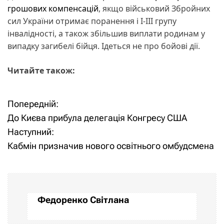
грошових компенсацій
, якщо військовий Збройних
сил України отримає поранення і І-ІІІ групу
інвалідності, а також збільшив виплати родинам у
випадку загибелі бійця. Ідеться не про бойові дії.
Читайте також:
Попередній:
Н
До Києва прибула делегація Конгресу США
а
Наступний:
Кабмін призначив нового освітнього омбудсмена
в
і
г
Федоренко Світлана
а