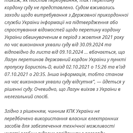
також, як підстав перебування, так і перетину
кордону суду не представлено. Судом вживались
заходи щодо витребування з Державної прикордонної
служби України інформації на підтвердження або
спростування відомостей щодо перетину кордону
України обвинуваченим в період з жовтня 2021 року
по час виконання ухвали суду від 30.09.2024 та
відповідно до листа від 09.10.2024 … вбачається, що
Лагун перетинав державний кордон України у пункті
пропуску Бориспіль-D, виїзд 02.10.2021 о 15:26 та вʼїзд
07.10.2021 о 20:35. Інша інформація, тобто станом
на час виконання ухвали суду відсутня”, — йдеться у
рішенні суду. Очевидно, що Лагун виїхав з України в
нелегальний спосіб.
Згідно з рішенням, чинним КПК України не
передбачено використання власних електронних
засобів для забезпечення технічної можливості