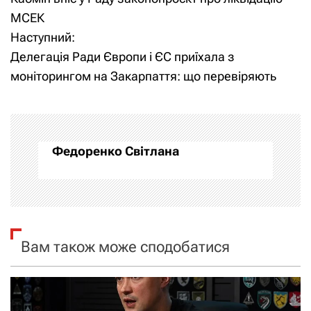
а
а
МСЕК
Наступний:
в
в
Делегація Ради Європи і ЄС приїхала з
и
і
моніторингом на Закарпаття: що перевіряють
г
г
а
а
Федоренко Світлана
ц
ц
и
і
я
я
Вам також може сподобатися
п
з
о
а