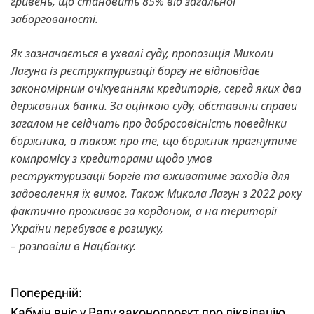
гривень, що становить 85% від загальної
заборгованості.
Як зазначається в ухвалі суду, пропозиція Миколи
Лагуна із реструктуризації боргу не відповідає
закономірним очікуванням кредиторів, серед яких два
державних банки. За оцінкою суду, обставини справи
загалом не свідчать про добросовісність поведінки
боржника, а також про те, що боржник прагнутиме
компромісу з кредиторами щодо умов
реструктуризації боргів та вживатиме заходів для
задоволення їх вимог. Також Микола Лагун з 2022 року
фактично проживає за кордоном, а на території
України перебуває в розшуку,
– розповіли в Нацбанку.
Попередній:
Н
Н
Кабмін вніс у Раду законопроєкт про ліквідацію