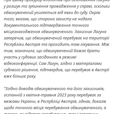
у розшук та зупинення провадження у справі, оскільки
обвинувачений ухиляється від явки до суду. Окрім
того, вказав, що сторона захисту не надала
документального підтвердження точного
місцезнаходження обвинуваченого. Захисник Лагуна
заперечив, що обвинувачений перебуває на території
Республіки Австрія та проходить там лікування. Між
тим, зазначила, що обвинувачений бажає брати
участь у судових засіданнях в режимі
відеоконференції. Сам Лагун, згідно з матеріалами
судового рішення, підтвердив, що перебуває в Австрії
вже більше року.
“Згідно доводів обвинуваченого та його захисників,
останній з квітня-травня 2023 року перебуває за
межами України, в Республіці Австрія, однак, доказів
щодо точного місця перебування обвинуваченого, а