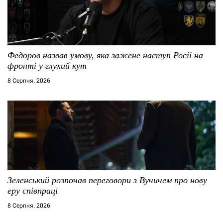
з
п
а
и
п
с
Федоров назвав умову, яка зажене наступ Росії на
и
і
фронті у глухий кут
8 Серпня, 2026
с
в
я
м
Зеленський розпочав переговори з Вучичем про нову
еру співпраці
8 Серпня, 2026