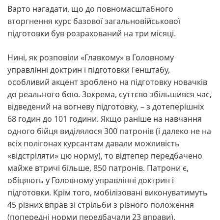
Варто нагадати, що до повномасштабного
вторгнення курс базової загальновійськової
підготовки був розрахований на три місяці.
Нині, як розповіли «Главкому» в Головному
управлінні доктрин і підготовки Генштабу,
особливий акцент зроблено на підготовку новачків
до реального бою. Зокрема, суттєво збільшився час,
відведений на вогневу підготовку, – з дотеперішніх
68 годин до 101 години. Якщо раніше на навчання
одного бійця виділялося 300 патронів (і далеко не на
всіх полігонах курсантам давали можливість
«відстріляти» цю норму), то відтепер передбачено
майже втричі більше, 850 патронів. Патрони є,
обіцяють у Головному управлінні доктрин і
підготовки. Крім того, мобілізовані виконуватимуть
45 різних вправ зі стрільби з різного положення
(попередні норми передбачали 23 вправи).