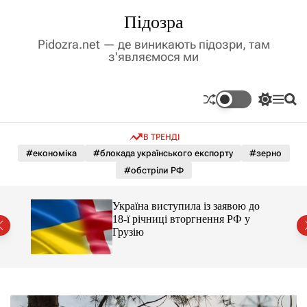
П
Підозра
е
р
Pidozra.net — де виникають підозри, там
е
з'являємося ми
й
т
и
П
М
П
д
е
е
о
р
н
ш
о
В ТРЕНДІ
е
ю
у
в
м
к
#економіка
#блокада українського експорту
#зерно
м
и
#обстріли РФ
і
к
а
с
ч
т
го
Україна виступила із заявою до
к
йські
у
18-ї річниці вторгнення РФ у
о
Грузію
л
ь
о
р
о
в
о