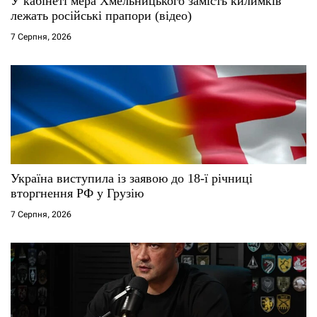
У кабінеті мера Хмельницького замість килимків
і
лежать російські прапори (відео)
7 Серпня, 2026
в
Україна виступила із заявою до 18-ї річниці
вторгнення РФ у Грузію
7 Серпня, 2026