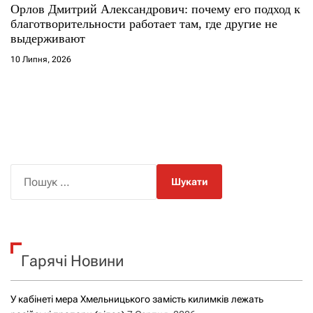
Орлов Дмитрий Александрович: почему его подход к
благотворительности работает там, где другие не
выдерживают
10 Липня, 2026
П
о
ш
у
к
Гарячі Новини
:
У кабінеті мера Хмельницького замість килимків лежать