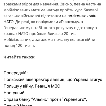
зразками зброї для навчання. Звісно, певна частина
мобілізованих матиме нагоду пройти курс базової
загальновійськової підготовки на
полігонах країн
НАТО.
До речі, як повідомили «Главкому» в
Генеральному штабі, цього року таку підготовку в
країнах НАТО пройшли близько 20 тис.
мобілізованих, а загалом з початку великої війни –
понад 120 тисяч.
Читайте також:
Попередній:
Н
Польський віцепрем’єр заявив, що Україна втягує
а
Польщу у війну. Реакція МЗС
Наступний:
в
Справа банку “Альянс” проти “Укренерго”,
і
Олексій Носов