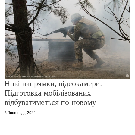
г
о
р
е
ж
и
м
у
Нові напрямки, відеокамери.
Підготовка мобілізованих
відбуватиметься по-новому
6 Листопада, 2024