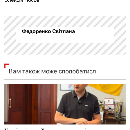
г
а
Федоренко Світлана
ц
і
я
Вам також може сподобатися
з
а
п
и
с