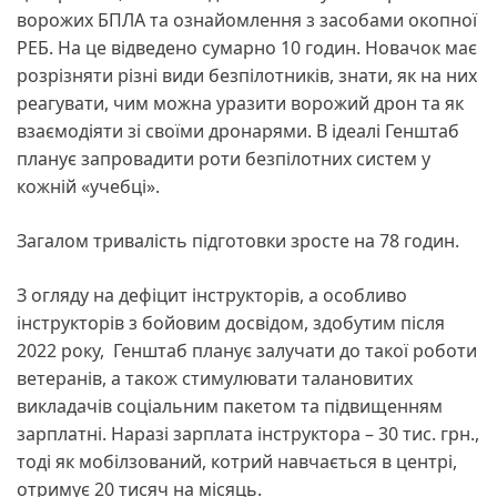
ворожих БПЛА та ознайомлення з засобами окопної
РЕБ. На це відведено сумарно 10 годин. Новачок має
розрізняти різні види безпілотників, знати, як на них
реагувати, чим можна уразити ворожий дрон та як
взаємодіяти зі своїми дронарями. В ідеалі Генштаб
планує запровадити роти безпілотних систем у
кожній «учебці».
Загалом тривалість підготовки зросте на 78 годин.
З огляду на дефіцит інструкторів, а особливо
інструкторів з бойовим досвідом, здобутим після
2022 року, Генштаб планує залучати до такої роботи
ветеранів, а також стимулювати талановитих
викладачів соціальним пакетом та підвищенням
зарплатні. Наразі зарплата інструктора – 30 тис. грн.,
тоді як мобілзований, котрий навчається в центрі,
отримує 20 тисяч на місяць.