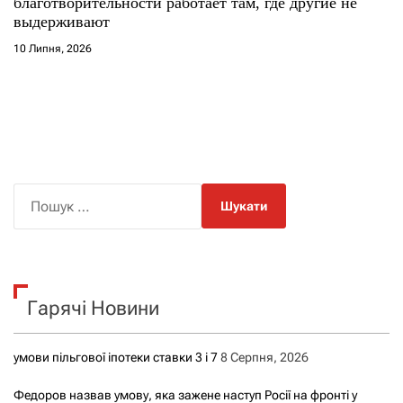
благотворительности работает там, где другие не
выдерживают
10 Липня, 2026
П
о
ш
у
к
Гарячі Новини
:
умови пільгової іпотеки ставки 3 і 7
8 Серпня, 2026
Федоров назвав умову, яка зажене наступ Росії на фронті у