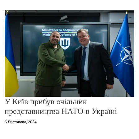
г
о
р
е
ж
и
м
у
У Київ прибув очільник
представництва НАТО в Україні
6 Листопада, 2024