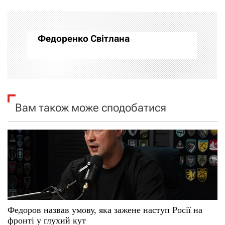
г
а
Федоренко Світлана
ц
і
я
Вам також може сподобатися
з
а
п
и
с
Федоров назвав умову, яка зажене наступ Росії на
і
фронті у глухий кут