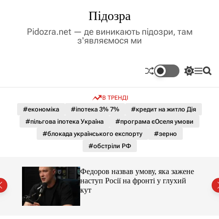
П
Підозра
е
р
Pidozra.net — де виникають підозри, там
е
з'являємося ми
й
т
и
П
М
П
д
е
е
о
р
н
ш
о
В ТРЕНДІ
е
ю
у
в
м
к
#економіка
#іпотека 3% 7%
#кредит на житло Дія
м
и
#пільгова іпотека Україна
#програма єОселя умови
і
к
а
с
#блокада українського експорту
#зерно
ч
т
#обстріли РФ
к
у
о
л
и 3 і
Федоров назвав умову, яка зажене
ь
наступ Росії на фронті у глухий
о
кут
р
о
в
о