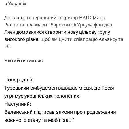
в Україні».
До слова, генеральний секретар НАТО Марк
Рютте та президент Єврокомісії Урсула фон дер
Ляєн
домовилися створити нову цільову групу
високого рівня
, щоб зміцнити співпрацю Альянсу та
ЄС.
Читайте також:
Попередній:
Н
Турецький омбудсмен відвідає місця, де Росія
а
утримує українських полонених
Наступний:
в
Зеленський підписав закони про продовження
і
воєнного стану та мобілізації