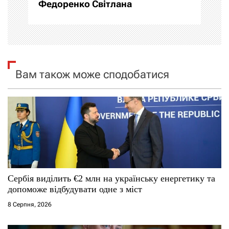
Федоренко Світлана
ц
і
я
Вам також може сподобатися
з
а
п
и
с
Сербія виділить €2 млн на українську енергетику та
і
допоможе відбудувати одне з міст
8 Серпня, 2026
в