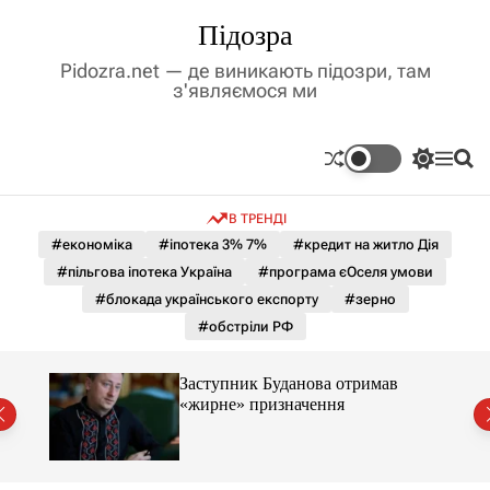
П
Підозра
е
р
Pidozra.net — де виникають підозри, там
е
з'являємося ми
й
т
и
П
М
П
д
е
е
о
р
н
ш
о
В ТРЕНДІ
е
ю
у
в
м
к
#економіка
#іпотека 3% 7%
#кредит на житло Дія
м
и
#пільгова іпотека Україна
#програма єОселя умови
і
к
а
с
#блокада українського експорту
#зерно
ч
т
#обстріли РФ
к
у
о
л
Заступник Буданова отримав
ь
«жирне» призначення
о
міст
р
о
в
о