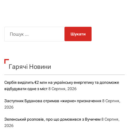
П
о
ш
у
к
Гарячі Новини
:
Сербія виділить €2 млн на українську енергетику та допоможе
відбудувати одне з міст
8 Серпня, 2026
Заступник Буданова отримав «жирне» призначення
8 Серпня,
2026
Зеленський розповів, про що домовився з Вучичем
8 Серпня,
2026