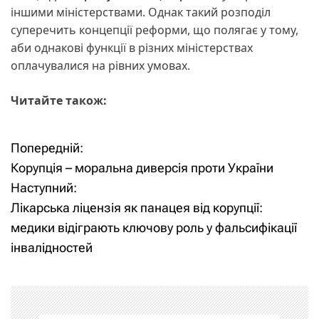
іншими міністерствами. Однак такий розподіл
суперечить концепції реформи, що полягає у тому,
аби однакові функції в різних міністерствах
оплачувалися на рівних умовах.
Читайте також:
Попередній:
Н
Корупція – моральна диверсія проти України
а
Наступний:
Лікарська ліцензія як панацея від корупції:
в
медики відіграють ключову роль у фальсифікації
і
інвалідностей
г
а