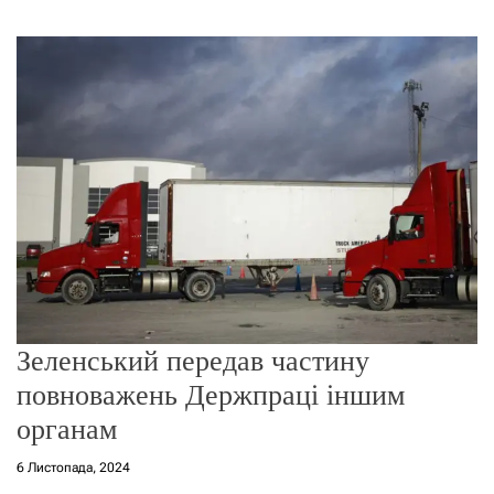
г
о
р
е
ж
и
м
у
Зеленський передав частину
повноважень Держпраці іншим
органам
6 Листопада, 2024