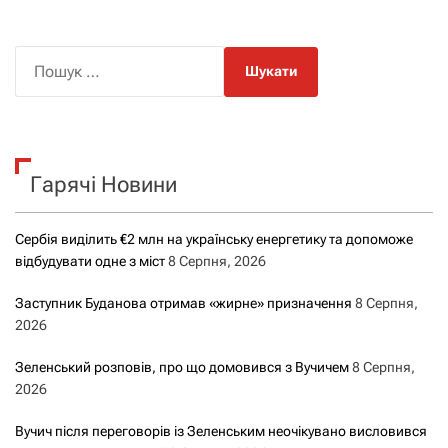
П
о
ш
у
к
Гарячі Новини
:
Сербія виділить €2 млн на українську енергетику та допоможе
відбудувати одне з міст
8 Серпня, 2026
Заступник Буданова отримав «жирне» призначення
8 Серпня,
2026
Зеленський розповів, про що домовився з Вучичем
8 Серпня,
2026
Вучич після переговорів із Зеленським неочікувано висловився