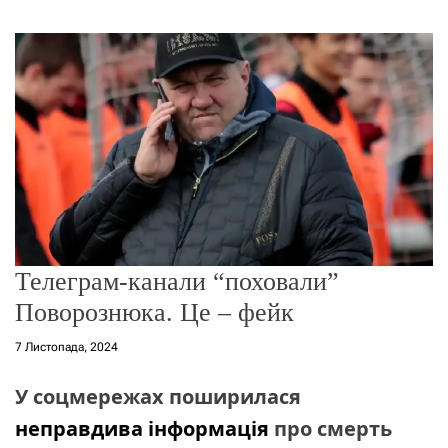
г
о
р
е
ж
и
м
у
Телеграм-канали “поховали”
Поворознюка. Це – фейк
7 Листопада, 2024
У соцмережах поширилася
неправдива інформація
про смерть