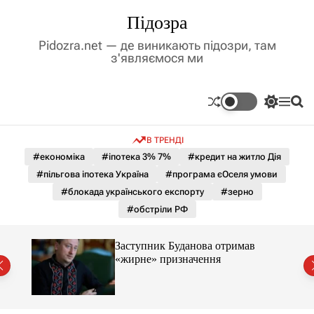
П
Підозра
е
р
Pidozra.net — де виникають підозри, там
е
з'являємося ми
й
т
и
П
М
П
д
е
е
о
р
н
ш
о
В ТРЕНДІ
е
ю
у
в
м
к
#економіка
#іпотека 3% 7%
#кредит на житло Дія
м
и
#пільгова іпотека Україна
#програма єОселя умови
і
к
а
с
#блокада українського експорту
#зерно
ч
т
#обстріли РФ
к
у
о
л
Заступник Буданова отримав
ь
«жирне» призначення
о
міст
р
о
в
о