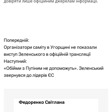
довіряти лише офіційним джерелам інформації.
Н
а
в
Попередній:
Н
Організатори саміту в Угорщині не показали
и
а
виступ Зеленського в офіційній трансляції
г
Наступний:
в
«Обійми з Путіним не допоможуть». Зеленський
а
і
звернувся до лідерів ЄС
ц
г
и
а
Федоренко Світлана
я
ц