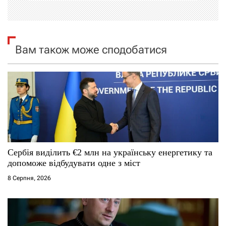
п
і
о
я
Вам також може сподобатися
з
з
а
а
п
п
и
и
с
с
Сербія виділить €2 млн на українську енергетику та
я
і
допоможе відбудувати одне з міст
м
8 Серпня, 2026
в