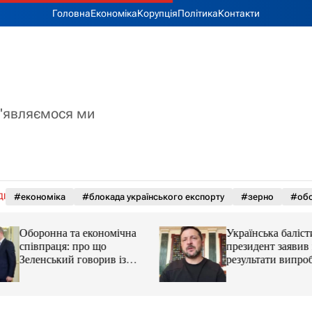
Головна
Економіка
Корупція
Політика
Контакти
з'являємося ми
ДІ
#економіка
#блокада українського експорту
#зерно
#обс
Оборонна та економічна
Українська баліст
співпраця: про що
президент заявив
Зеленський говорив із
результати випро
главою МЗС Азербайджану