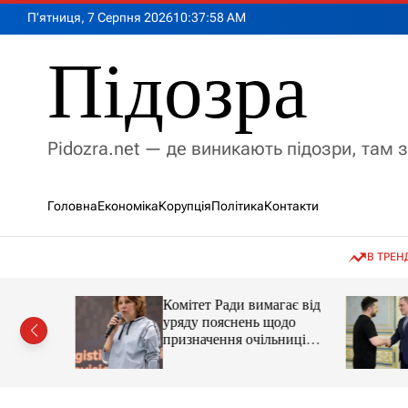
П
П’ятниця, 7 Серпня 2026
10
:
38
:
00
AM
е
р
Підозра
е
й
т
и
Pidozra.net — де виникають підозри, там 
д
о
в
Головна
Економіка
Корупція
Політика
Контакти
м
і
с
В ТРЕН
т
у
ував нову
Комітет Ради вимагає від
ації без
уряду пояснень щодо
у
призначення очільниці
Мінцифри