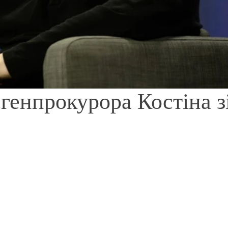
генпрокурора Костіна з