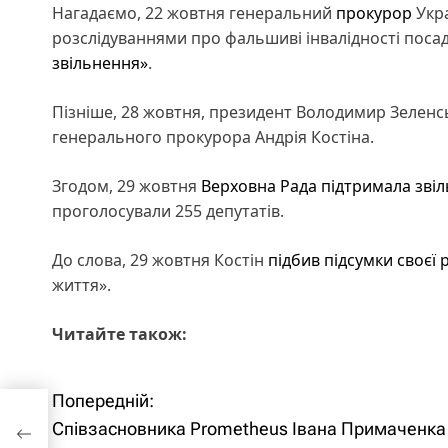
Нагадаємо, 22 жовтня генеральний
прокурор
Укра
розслідуваннями про фальшиві інвалідності поса
звільнення»
.
Пізніше, 28 жовтня, президент Володимир Зеленс
генерального прокурора Андрія Костіна.
Згодом, 29 жовтня
Верховна Рада
підтримала зві
проголосували 255 депутатів.
До слова, 29 жовтня Костін
підбив підсумки своєї
життя».
Читайте також:
Попередній:
Н
а
Співзасновника Prometheus Івана Примаченка