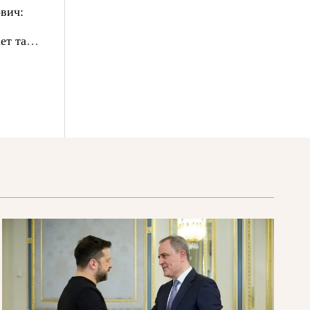
вич:
ет там,