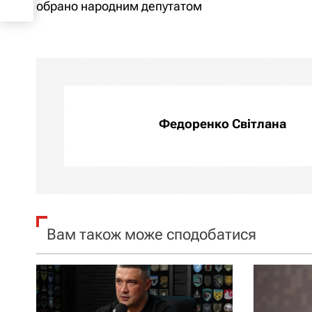
а
обрано народним депутатом
в
і
г
а
Федоренко Світлана
ц
і
я
Вам також може сподобатися
з
а
п