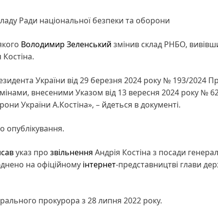
кладу Ради національної безпеки та оборони
 якого
Володимир Зеленський
змінив склад РНБО, вивівши
 Костіна.
езидента України від 29 березня 2024 року № 193/2024 П
змінами, внесеними Указом від 13 вересня 2024 року № 6
рони України А.Костіна», – йдеться в документі.
о опублікування.
исав
указ про
звільнення
Андрія Костіна з посади генера
юднено на офіційному
інтернет
-представництві глави дер
рального прокурора з 28 липня 2022 року.