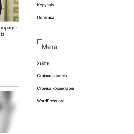
Корупція
Політика
впраця:
із
Мета
Увійти
Стрічка записів
Стрічка коментарів
WordPress.org