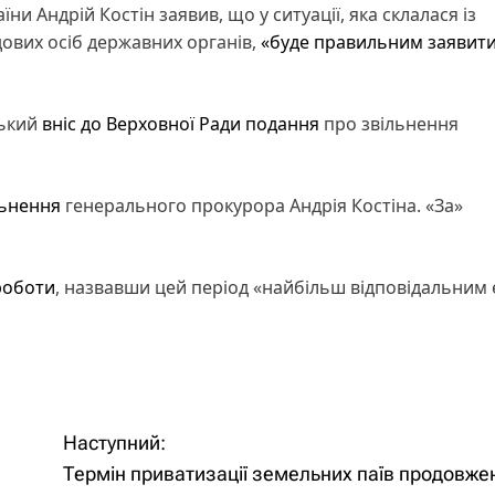
їни Андрій Костін заявив, що у ситуації, яка склалася із
дових осіб державних органів,
«буде правильним заявит
ький
вніс до Верховної Ради подання
про звільнення
льнення
генерального прокурора Андрія Костіна. «За»
 роботи
, назвавши цей період «найбільш відповідальним
Наступний:
Термін приватизації земельних паїв продовже