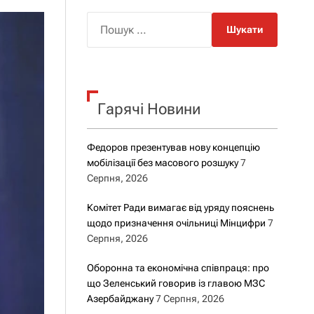
о
р
П
о
о
в
о
ш
г
у
о
р
к
е
Гарячі Новини
:
ж
и
м
у
Федоров презентував нову концепцію
мобілізації без масового розшуку
7
Серпня, 2026
Комітет Ради вимагає від уряду пояснень
щодо призначення очільниці Мінцифри
7
Серпня, 2026
Оборонна та економічна співпраця: про
що Зеленський говорив із главою МЗС
Азербайджану
7 Серпня, 2026