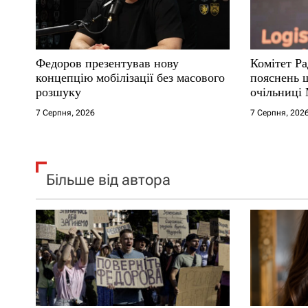
и
с
Федоров презентував нову
Комітет Ра
і
концепцію мобілізації без масового
пояснень 
розшуку
очільниці
в
7 Серпня, 2026
7 Серпня, 202
Більше від автора