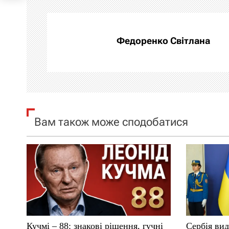
г
а
Федоренко Світлана
ц
і
я
Вам також може сподобатися
з
а
п
и
с
Кучмі – 88: знакові рішення, гучні
Сербія вид