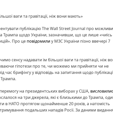
льшої ваги та гравітації, ніж вони мають»
ентувати публікацію The Wall Street Journal про можлив
 Трампа щодо України, зазначивши, що це лише «чиїсь 
ицій». Про це
повідомили
у МЗС України пізно ввечері 7
имо сенсу надавати їм більшої ваги та гравітації, ніж в
суваючи гіпотези про те, чи можемо ми прийняти чи не
ід час брифінгу у відповідь на запитання щодо публікаці
я Трампа.
в перемогу на президентських виборах у США,
висловили
ослалося на три джерела, які є близькими до Трампа, один
пати в НАТО протягом щонайменше 20 років, а натомість
стримування подальших нападів Росії. За даними видання,