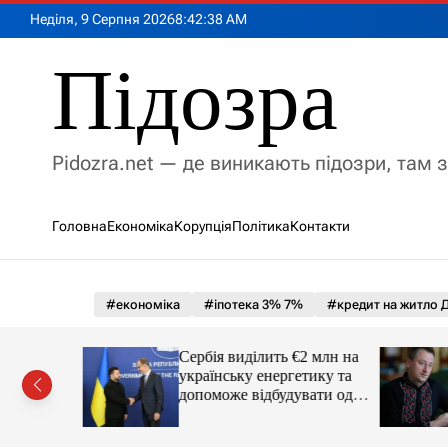
П
Неділя, 9 Серпня 2026
8
:
42
:
39
AM
е
р
Підозра
е
й
т
и
Pidozra.net — де виникають підозри, там 
д
о
в
Головна
Економіка
Корупція
Політика
Контакти
м
і
с
т
#економіка
#іпотека 3% 7%
#кредит на житло Д
у
ві
Сербія виділить €2 млн на
кандали та
українську енергетику та
президента
допоможе відбудувати одне
з міст