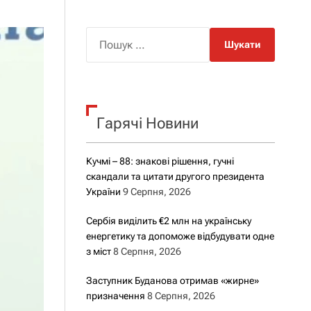
о
р
о
П
в
о
о
г
ш
о
у
р
е
к
ж
Гарячі Новини
:
и
м
у
Кучмі – 88: знакові рішення, гучні
скандали та цитати другого президента
України
9 Серпня, 2026
Сербія виділить €2 млн на українську
енергетику та допоможе відбудувати одне
з міст
8 Серпня, 2026
Заступник Буданова отримав «жирне»
призначення
8 Серпня, 2026