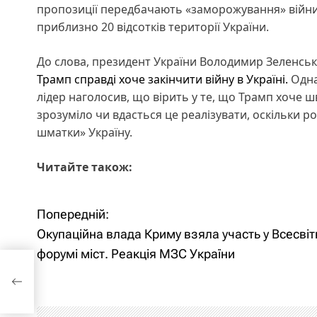
пропозиції передбачають «заморожування» війни
приблизно 20 відсотків території України.
До слова, президент України Володимир Зеленс
Трамп справді хоче закінчити війну в Україні.
Одна
лідер наголосив, що вірить у те, що Трамп хоче ш
зрозуміло чи вдасться це реалізувати, оскільки 
шматки» Україну.
Читайте також:
Попередній:
Н
Окупаційна влада Криму взяла участь у Всесві
а
форумі міст. Реакція МЗС України
в
ст.
і