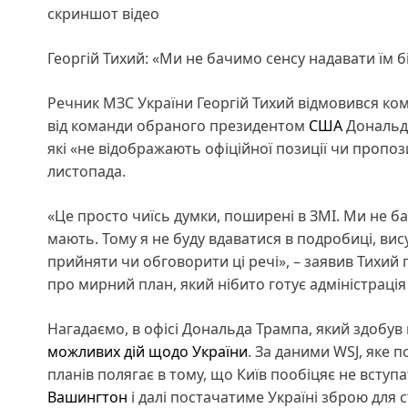
скриншот відео
Георгій Тихий: «Ми не бачимо сенсу надавати їм бі
Речник МЗС України Георгій Тихий відмовився ком
від команди обраного президентом
США
Дональда
які «не відображають офіційної позиції чи пропоз
листопада.
«Це просто чиїсь думки, поширені в ЗМІ. Ми не бач
мають. Тому я не буду вдаватися в подробиці, ви
прийняти чи обговорити ці речі», – заявив Тихий п
про мирний план, який нібито готує адміністраці
Нагадаємо, в офісі Дональда Трампа, який здобу
можливих дій щодо України
. За даними WSJ, яке п
планів полягає в тому, що Київ пообіцяє не всту
Вашингтон
і далі постачатиме Україні зброю для 