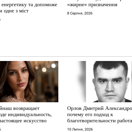
у енергетику та допоможе
«жирне» призначення
и одне з міст
8 Серпня, 2026
6
йнаш возвращает
Орлов Дмитрий Александро
оде индивидуальность,
почему его подход к
настоящее искусство
благотворительности работа
где другие не выдерживают
6
10 Липня, 2026