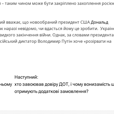
 – таким чином може бути закріплено захоплення росіє
ький вважає, що новообраний президент США
Дональд
к наразі невідомо, чи вдасться йому це зробити. Украї
видкого закінчення війни. Однак, за словами президента
російський диктатор Володимир Путін хоче «розірвати на
Наступний:
тньому
хто завоював довіру ДОТ, і чому вонизамість 
отримують додаткові замовлення?