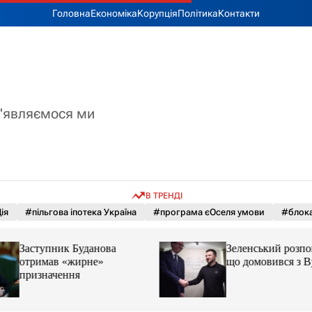
Головна
Економіка
Корупція
Політика
Контакти
з'являємося ми
В ТРЕНДІ
ія
#пільгова іпотека Україна
#програма єОселя умови
#блока
Заступник Буданова
Зеленський розпов
отримав «жирне»
що домовився з 
призначення