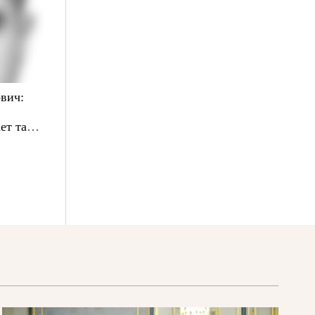
вич:
ет там,