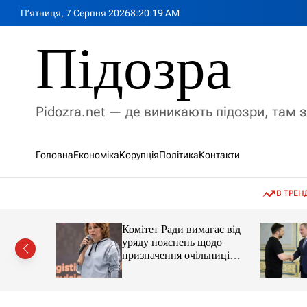
П
П’ятниця, 7 Серпня 2026
8
:
20
:
20
AM
е
р
Підозра
е
й
т
и
Pidozra.net — де виникають підозри, там 
д
о
в
Головна
Економіка
Корупція
Політика
Контакти
м
і
с
В ТРЕН
т
у
ував нову
Комітет Ради вимагає від
ації без
уряду пояснень щодо
у
призначення очільниці
Мінцифри