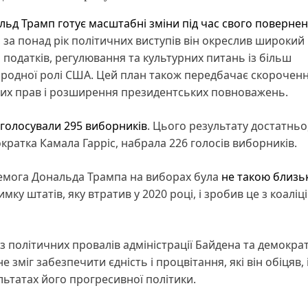
льд Трамп
готує масштабні зміни під час свого поверне
 за понад рік політичних виступів він окреслив широкий
 податків, регулювання та культурних питань із більш
народної ролі США. Цей план також передбачає скорочен
ких прав і розширення президентських повноважень.
голосували 295 виборників
. Цього результату достатнь
ратка Камала Гарріс, набрала 226 голосів виборників.
перемога Дональда Трампа на виборах була
не такою близь
имку штатів, яку втратив у 2020 році, і зробив це з коаліц
політичних провалів адміністрації Байдена та демократ
 зміг забезпечити єдність і процвітання, які він обіцяв, 
ьтатах його прогресивної політики.