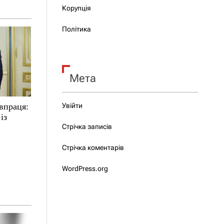
Корупція
Політика
Мета
впраця:
Увійти
із
Стрічка записів
Стрічка коментарів
WordPress.org