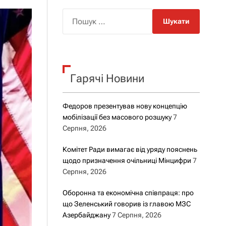
о
р
П
о
о
в
о
ш
г
у
о
р
к
е
Гарячі Новини
:
ж
и
м
у
Федоров презентував нову концепцію
мобілізації без масового розшуку
7
Серпня, 2026
Комітет Ради вимагає від уряду пояснень
щодо призначення очільниці Мінцифри
7
Серпня, 2026
Оборонна та економічна співпраця: про
що Зеленський говорив із главою МЗС
Азербайджану
7 Серпня, 2026