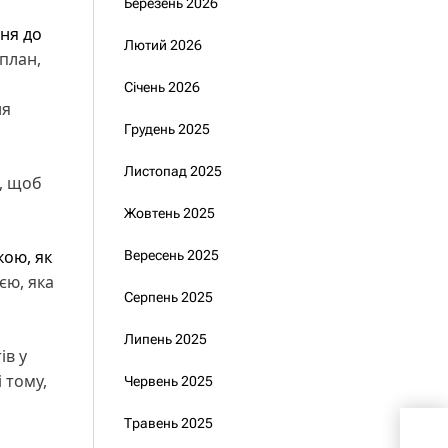
Березень 2026
ння до
Лютий 2026
 план,
Січень 2026
ня
Грудень 2025
Листопад 2025
о, щоб
Жовтень 2025
кою, як
Вересень 2025
ією, яка
Серпень 2025
Липень 2025
ів у
і тому,
Червень 2025
Травень 2025
Зел
зав