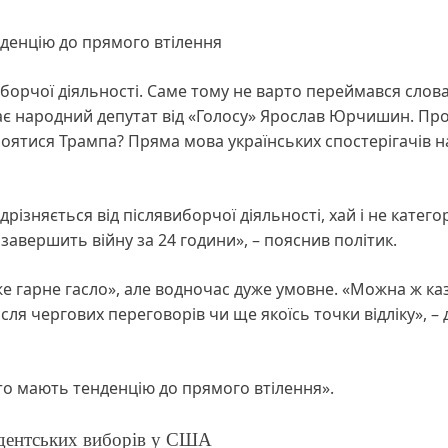
денцію до прямого втілення
иборчої діяльності. Саме тому не варто переймався слов
ає народний депутат від «Голосу» Ярослав Юрчишин. Про
боятися Трампа? Пряма мова українських спостерігачів н
різняється від післявиборчої діяльності, хай і не катего
завершить війну за 24 години», – пояснив політик.
же гарне гасло», але водночас дуже умовне. «Можна ж ка
ісля чергових переговорів чи ще якоїсь точки відліку», –
то мають тенденцію до прямого втілення».
дентських виборів у США