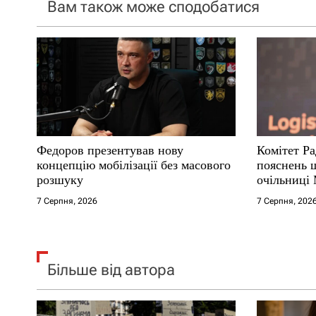
Вам також може сподобатися
з
а
п
и
с
Федоров презентував нову
Комітет Ра
і
концепцію мобілізації без масового
пояснень 
розшуку
очільниці
в
7 Серпня, 2026
7 Серпня, 202
Більше від автора