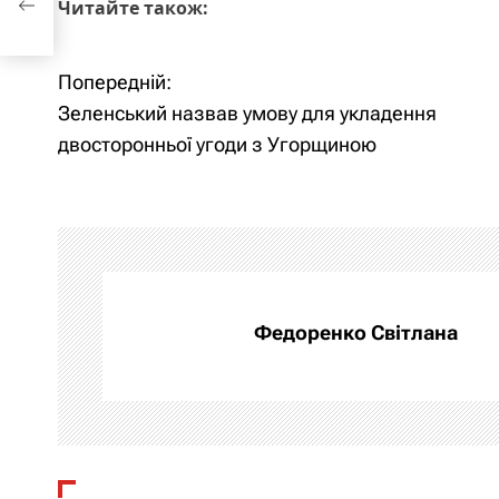
Читайте також:
Попередній:
Н
Зеленський назвав умову для укладення
а
двосторонньої угоди з Угорщиною
в
і
г
а
Федоренко Світлана
ц
і
я