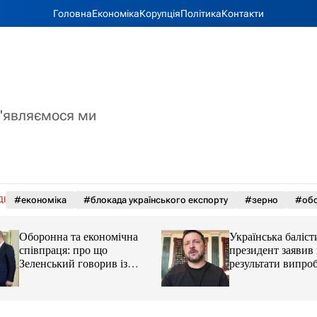
Головна
Економіка
Корупція
Політика
Контакти
з'являємося ми
ДІ
#економіка
#блокада українського експорту
#зерно
#обс
Оборонна та економічна
Українська баліст
співпраця: про що
президент заявив
Зеленський говорив із
результати випро
главою МЗС Азербайджану