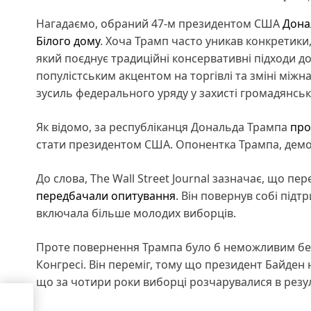
Нагадаємо, обраний 47-м президентом США
Дона
Білого дому
. Хоча Трамп часто уникав конкретики,
який поєднує традиційні консервативні підходи до
популістським акцентом на торгівлі та зміні між
зусиль федерального уряду у захисті громадянсь
Як відомо, за республіканця Дональда Трампа
про
стати президентом США. Опонентка Трампа, демок
До слова, The Wall Street Journal зазначає, що 
передбачали опитування
. Він повернув собі підтр
включала більше молодих виборців.
Проте повернення Трампа було б неможливим без 
Конгресі. Він переміг, тому що президент Байден не
що за чотири роки виборці розчарувалися в резул
з