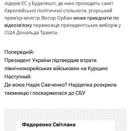
лідерів ЄС у Будапешті, де нині проходить саміт
Європейської політичної спільноти, угорський
прем’єр-міністр Віктор Орбан
може приєднати по
відеозв’язку
переможця президентських виборів у
США Дональда Трампа.
Попередній:
Н
Президент України підтвердив втрати
а
північнокорейських військових на Курщині
Наступний:
в
Де воює Надія Савченко? Нардепка розкрила
і
таємницю і поскаржилася до СБУ
г
а
Федоренко Світлана
ц