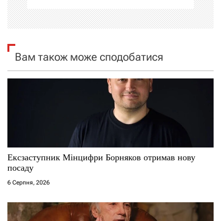
і
я
Вам також може сподобатися
з
а
п
и
с
Ексзаступник Мінцифри Борняков отримав нову
і
посаду
6 Серпня, 2026
в