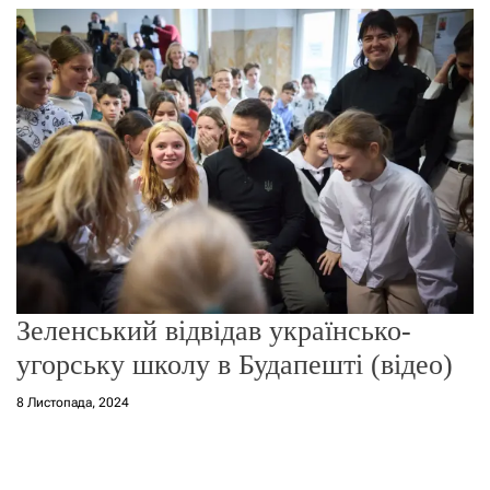
г
о
р
е
ж
и
м
у
Зеленський відвідав українсько-
угорську школу в Будапешті (відео)
8 Листопада, 2024