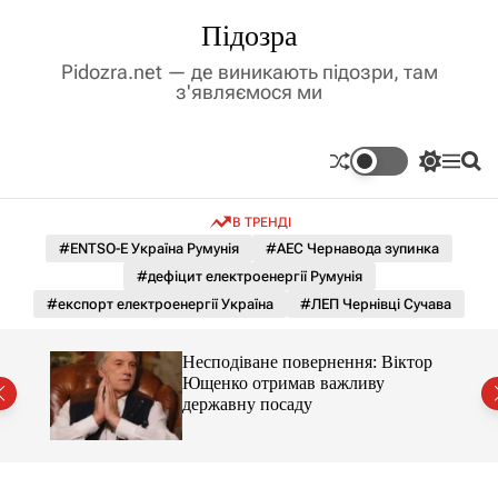
П
Підозра
е
р
Pidozra.net — де виникають підозри, там
е
з'являємося ми
й
т
и
П
М
П
д
е
е
о
р
н
ш
о
В ТРЕНДІ
е
ю
у
в
м
к
#ENTSO-E Україна Румунія
#АЕС Чернавода зупинка
м
и
#дефіцит електроенергії Румунія
і
к
а
с
#експорт електроенергії Україна
#ЛЕП Чернівці Сучава
ч
т
к
у
о
Несподіване повернення: Віктор
л
ду
Ющенко отримав важливу
ь
державну посаду
о
р
о
в
о