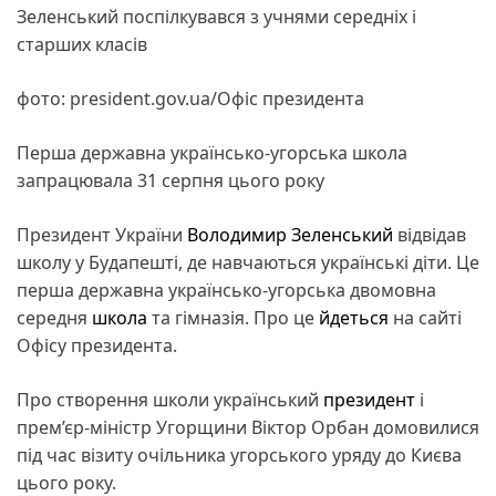
Зеленський поспілкувався з учнями середніх і
старших класів
фото: president.gov.ua/Офіс президента
Перша державна українсько-угорська школа
запрацювала 31 серпня цього року
Президент України
Володимир Зеленський
відвідав
школу у Будапешті, де навчаються українські діти. Це
перша державна українсько-угорська двомовна
середня
школа
та гімназія. Про це
йдеться
на сайті
Офісу президента.
Про створення школи український
президент
і
прем’єр-міністр Угорщини Віктор Орбан домовилися
під час візиту очільника угорського уряду до Києва
цього року.