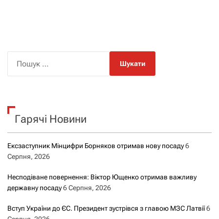
П
о
ш
у
к
Гарячі Новини
:
Ексзаступник Мінцифри Борняков отримав нову посаду
6
Серпня, 2026
Несподіване повернення: Віктор Ющенко отримав важливу
державну посаду
6 Серпня, 2026
Вступ України до ЄС. Президент зустрівся з главою МЗС Латвії
6
Серпня, 2026