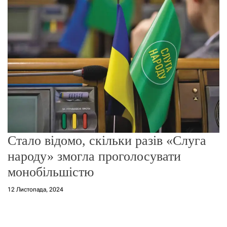
г
о
р
е
ж
и
м
у
Стало відомо, скільки разів «Слуга
народу» змогла проголосувати
монобільшістю
12 Листопада, 2024