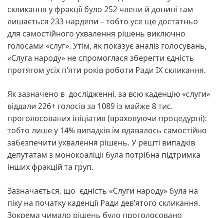
скликання у фракції було 252 члени й донині там
лишається 233 нардепи – тобто усе ще достатньо
для самостійного ухвалення рішень виключно
голосами «слуг». Утім, як показує аналіз голосувань,
«Слуга народу» не спромоглася зберегти єдність
протягом усіх п’яти років роботи Ради IX скликання.
Як зазначено в дослідженні, за всю каденцію «слуги»
віддали 226+ голосів за 1089 із майже 8 тис.
проголосованих ініціатив (враховуючи процедурні):
тобто лише у 14% випадків їм вдавалось самостійно
забезпечити ухвалення рішень. У решті випадків
депутатам з монокоаліції була потрібна підтримка
інших фракцій та груп.
Зазначається, що єдність «Слуги народу» була на
піку на початку каденції Ради дев’ятого скликання.
Зокрема чимало рішень було проголосовано