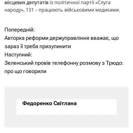
місцевих депутатів
із політичної партії «Слуга
народу», 131 – працюють військовими медиками.
Попередній:
Н
Авторка реформи держуправління вважає, що
а
зараз її треба призупинити
Наступний:
в
Зеленський провів телефонну розмову з Трюдо:
і
про що говорили
г
а
Федоренко Світлана
ц
і