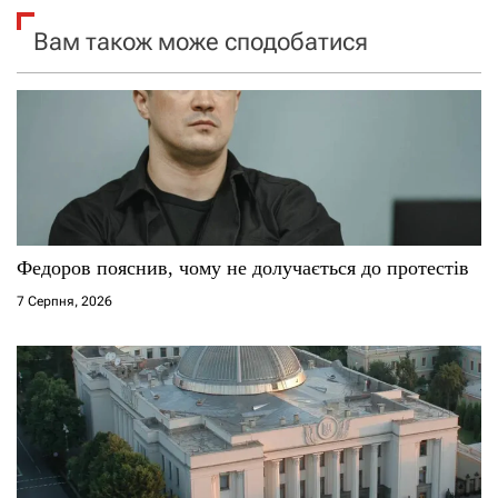
я
Вам також може сподобатися
з
а
п
и
с
Федоров пояснив, чому не долучається до протестів
і
7 Серпня, 2026
в