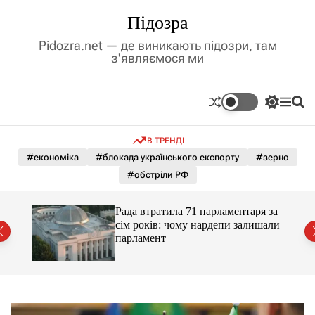
П
Підозра
е
р
Pidozra.net — де виникають підозри, там
е
з'являємося ми
й
т
и
П
М
П
д
е
е
о
р
н
ш
о
В ТРЕНДІ
е
ю
у
в
м
к
#економіка
#блокада українського експорту
#зерно
м
и
#обстріли РФ
і
к
а
с
ч
т
Рада втратила 71 парламентаря за
к
у
сім років: чому нардепи залишали
о
парламент
л
ь
о
р
о
в
о