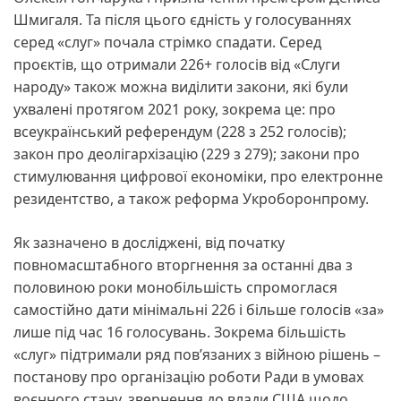
Шмигаля. Та після цього єдність у голосуваннях
серед «слуг» почала стрімко спадати. Серед
проєктів, що отримали 226+ голосів від «Слуги
народу» також можна виділити закони, які були
ухвалені протягом 2021 року, зокрема це: про
всеукраїнський референдум (228 з 252 голосів);
закон про деолігархізацію (229 з 279); закони про
стимулювання цифрової економіки, про електронне
резидентство, а також реформа Укроборонпрому.
Як зазначено в досліджені, від початку
повномасштабного вторгнення за останні два з
половиною роки монобільшість спромоглася
самостійно дати мінімальні 226 і більше голосів «за»
лише під час 16 голосувань. Зокрема більшість
«слуг» підтримали ряд пов’язаних з війною рішень –
постанову про організацію роботи Ради в умовах
воєнного стану, звернення до влади США щодо