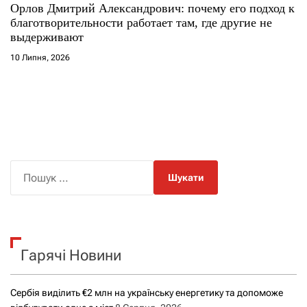
Орлов Дмитрий Александрович: почему его подход к
благотворительности работает там, где другие не
выдерживают
10 Липня, 2026
П
о
ш
у
к
Гарячі Новини
:
Сербія виділить €2 млн на українську енергетику та допоможе