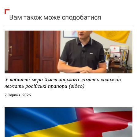
я
я
Вам також може сподобатися
п
з
о
а
з
п
а
и
п
с
У кабінеті мера Хмельницького замість килимків
и
і
лежать російські прапори (відео)
7 Серпня, 2026
с
в
я
м