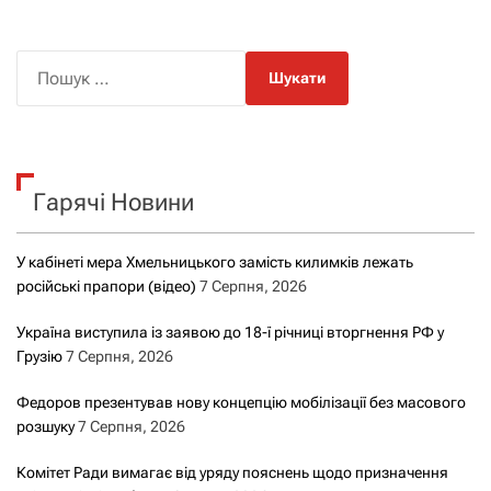
П
о
ш
у
к
Гарячі Новини
:
У кабінеті мера Хмельницького замість килимків лежать
російські прапори (відео)
7 Серпня, 2026
Україна виступила із заявою до 18-ї річниці вторгнення РФ у
Грузію
7 Серпня, 2026
Федоров презентував нову концепцію мобілізації без масового
розшуку
7 Серпня, 2026
Комітет Ради вимагає від уряду пояснень щодо призначення