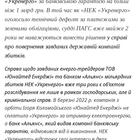
«Укренерго»
за банківською гарантією на більш
ніж 1 млрд грн. В той час як «НЕК «Укренерго»
оголосило технічний дефолт за платежами за
зеленими облігаціями, судді ПАГС вже майже 2
роки не наважуються винести рішення
у справі
про повернення завданих державній компанії
збитків
.
Справа щодо завданих енерго-трейдером ТОВ
«Юнайтед Енерджі» та банком «Альянс» мільярдних
збитків НЕК «Укренерго» вже три роки є об’єктом
розслідування не лише в рамках господарських, але й
кримінальної справ
. В березні 2022 р. компанія з
орбіти Ігоря Коломойського «Юнайтед Енерджі» не
сплатила «Укренерго» за отриману електроенергію,
а
банк «Альянс», який видав компанії банківську
гарантію
, відмовився від її виконання. НЕК
«Укренерго» відстоює свої інтереси в двох