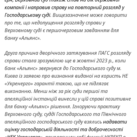
компанії і направив справу на повторний розгляд у
Господарському суді
. Вищезазначене може говорити
про те, що недопущення розгляду справи у
Верховному суді є першочерговим завданням для
банку «Альянс».
Друга причина дворічного затягування ПАГС розгляду
справи стала зрозумілою ще в жовтні 2023 р., коли
банк «Альянс» звернувся до Господарського суду м.
Києва із заявою про визнання виданої на користь НЕ
«Укренерго» гарантії такою, що не підлягає
виконанню. Менш ніж за рік суди першої та
апеляційної інстанцій винесли у цій справі позитивне
для банку «Альянс» рішення. Ігноруючи практику
Верховного суду, судді Господарського та Північного
апеляційного господарського суду взялись
надавати
оцінку господарській діяльності та доброчесності
«НЕК Укренерго»,
привласнили собі функції НКРЕКП в