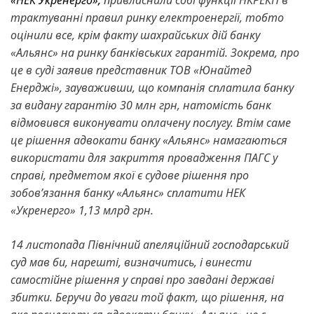
трактуванні правил ринку електроенергії, тобто
оцінили все, крім факту шахрайських дій банку
«Альянс» на ринку банківських гарантій. Зокрема, про
це в суді заявив представник ТОВ «Юнайтед
Енерджі», зауваживши, що компанія сплатила банку
за видану гарантію 30 млн грн, натомість банк
відмовився виконувати оплачену послугу. Втім саме
це рішення адвокати банку «Альянс» намагаються
використати для закриття провадження ПАГС у
справі, предметом якої є судове рішення про
зобов’язання банку «Альянс» сплатити НЕК
«Укренерго» 1,13 млрд грн.
14 листопада Північний апеляційний господарський
суд мав би, нарешті, визначитись, і винести
самостійне рішення у справі про завдані державі
збитки. Беручи до уваги той факт, що рішення, на