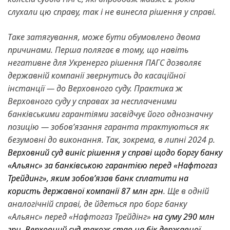
слухали цю справу, так і не винесла рішення у справі.
Таке затягування, може бути обумовлено двома
причинами. Перша полягає в тому, що навіть
негативне для Укренерго рішення ПАГС дозволяє
державній компанії звернутись до касаційної
інстанції — до Верховного суду. Практика ж
Верховного суду у справах за несплаченими
банківськими гарантіями засвідчує його однозначну
позицію — зобов’язання гаранта трактуються як
безумовні до виконання. Так, зокрема, в липні 2024 р.
Верховний суд виніс рішення у справі щодо боргу банку
«Альянс» за банківською гарантією перед «Нафтогаз
Трейдинг», яким зобов’язав банк сплатити на
користь державної компанії 87 млн грн
. Ще в одній
аналогічній справі, де йдеться про борг банку
«Альянс» перед «Нафтогаз Трейдінг»
на суму 290 млн
грн, Верховний суд також став на бік державної