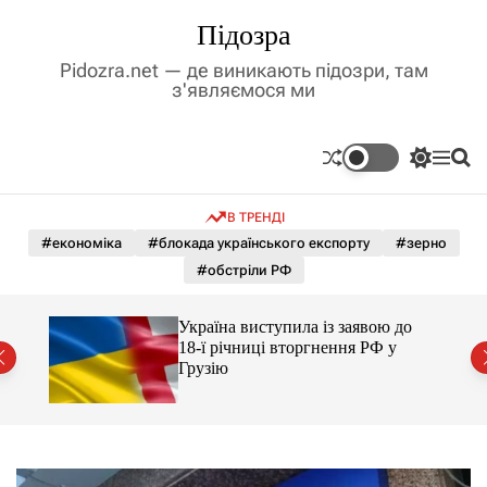
П
Підозра
е
р
Pidozra.net — де виникають підозри, там
е
з'являємося ми
й
т
и
П
М
П
д
е
е
о
р
н
ш
о
В ТРЕНДІ
е
ю
у
в
м
к
#економіка
#блокада українського експорту
#зерно
м
и
#обстріли РФ
і
к
а
с
ч
т
го
Україна виступила із заявою до
к
йські
у
18-ї річниці вторгнення РФ у
о
Грузію
л
ь
о
р
о
в
о