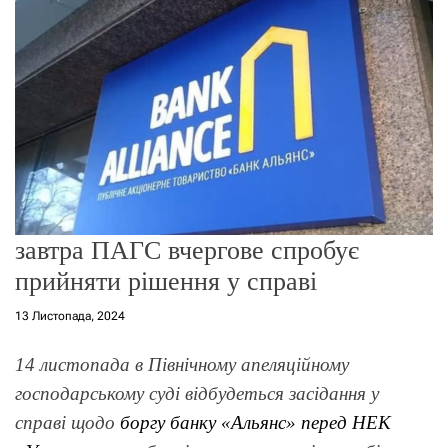
г
о
р
е
ж
и
м
у
завтра ПАГС вчергове спробує
прийняти рішення у справі
13 Листопада, 2024
14 листопада в Північному апеляційному
господарському суді відбудеться засідання у
справі щодо
боргу банку «Альянс» перед НЕК