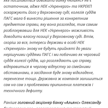
яке посилаються адвокати банку «Альянс» не є
остаточним, адже НЕК «Укренерго» та НКРЕКП
оскаржують його у Верховному суді, колегія суддів
ПАГС мала б винести рішення за конкретним
предметом справи, яку вона розглядає, тим самим
розблокувавши для НЕК «Укренерго» можливість
доводити власну позиції у Верховному суді. Втім,
скоріш за все, інтереси держави в особі НЕК
«Укренерго» знову не будуть прийняті до уваги
нерішучими суддями ПАГС і ми побачимо як черговий
суддя колегії суддів, що розглядають цю справу,
відправиться в чергову відпустку за сімейними
обставинами, а засідання буде знову відкладене,
перенесене тощо. Державна ж компанія залишиться
сам на сам з проблемами припинених платежів і
технічного дефолту.
Раніше
головний акціонер банку «Альянс» Олександр