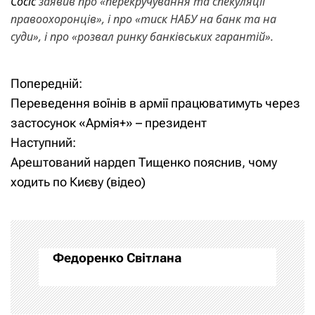
Сосіс
заявив про «перекручування та спекуляції
правоохоронців», і про «тиск НАБУ на банк та на
суди», і про «розвал ринку банківських гарантій».
Попередній:
Н
Н
Переведення воїнів в армії працюватимуть через
а
а
застосунок «Армія+» – президент
Наступний:
в
в
Арештований нардеп Тищенко пояснив, чому
и
і
ходить по Києву (відео)
г
г
а
а
Федоренко Світлана
ц
ц
и
і