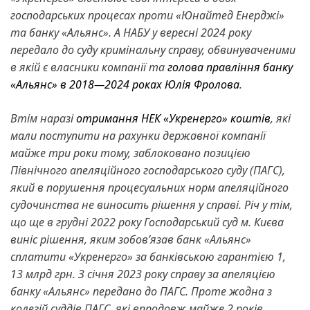
господарських процесах проти «Юнайтед Енерджі»
та банку «Альянс». А НАБУ у вересні 2024 року
передало до суду кримінальну справу, обвинуваченими
в якій є власники компанії та
голова правління банку
«Альянс» в 2018—2024 роках Юлія Фролова
.
Втім наразі
отримання НЕК «Укренерго» коштів
, які
мали поступити на рахунки державної компанії
майже три роки тому, заблоковано позицією
Північного апеляційного господарського суду (ПАГС),
який в порушення процесуальних норм апеляційного
судочинства не виносить рішення у справі. Річ у тім,
що ще в грудні 2022 року Господарський суд м. Києва
виніс рішення, яким зобов’язав банк «Альянс»
сплатити «Укренерго» за банківською гарантією 1,
13 млрд грн. З січня 2023 року справу за апеляцією
банку «Альянс» передано до ПАГС. Проте жодна з
колегій суддів ПАГС, які впродовж майже 2 років