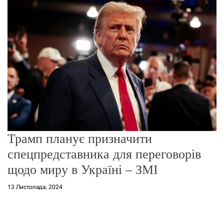
г
о
р
е
ж
и
м
у
Трамп планує призначити
спецпредставника для переговорів
щодо миру в Україні – ЗМІ
13 Листопада, 2024