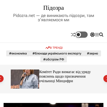
П
Підозра
е
р
Pidozra.net — де виникають підозри, там
е
з'являємося ми
й
т
и
П
М
П
д
е
е
о
р
н
ш
о
В ТРЕНДІ
е
ю
у
в
м
к
#економіка
#блокада українського експорту
#зерно
м
и
#обстріли РФ
і
к
а
с
ч
т
Комітет Ради вимагає від уряду
к
у
пояснень щодо призначення
о
очільниці Мінцифри
л
ь
о
р
о
в
о