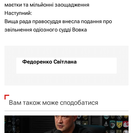
а
маєтки та мільйонні заощадження
Наступний:
в
Вища рада правосуддя внесла подання про
і
звільнення одіозного судді Вовка
г
а
Федоренко Світлана
ц
і
я
Вам також може сподобатися
з
а
п