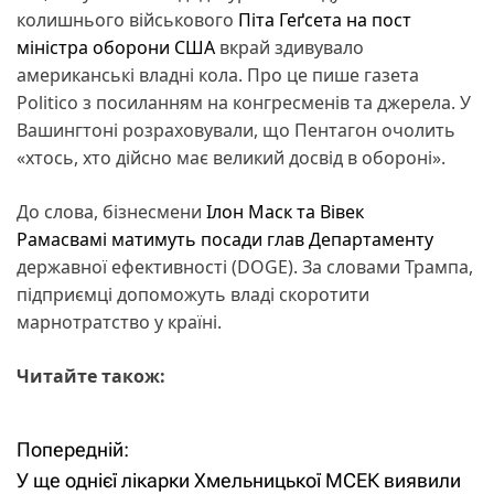
колишнього військового
Піта Геґсета на пост
міністра оборони США
вкрай здивувало
американські владні кола. Про це пише газета
Politico з посиланням на конгресменів та джерела. У
Вашингтоні розраховували, що Пентагон очолить
«хтось, хто дійсно має великий досвід в обороні».
До слова, бізнесмени
Ілон Маск та Вівек
Рамасвамі матимуть посади глав Департаменту
державної ефективності (DOGE). За словами Трампа,
підприємці допоможуть владі скоротити
марнотратство у країні.
Читайте також:
Попередній:
Н
У ще однієї лікарки Хмельницької МСЕК виявили