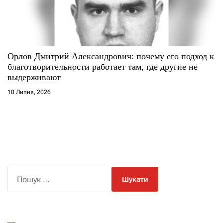
Орлов Дмитрий Александрович: почему его подход к
благотворительности работает там, где другие не
выдерживают
10 Липня, 2026
П
о
ш
у
к