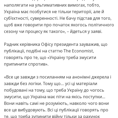
наполягати на ультимативних вимогах, тобто,
Україна має позбутися не тільки території, але й
суб’єктності, суверенності. Не бачу підстав для того,
щоб вже говорити про початок якогось політичного
сезону чи процесу як такого», – йдеться у заяві.
Радник керівника Офісу президента зауважив, що
публікації, подібні на статтю The Economist,
говорять про те, що «Україну треба змусити
припинити спротив».
«Все це завжди з посиланням на анонімні джерела і
завжди без логіки. Тому що… усі ці матеріали
побудовані на тому, що треба Україну до чогось
змусити, що Україна має піти на якісь поступки…
Вони навіть самі не розуміють, навколо чого вони
все це вибудовують. Всі ці публікації говорять про
те, що треба зупинити війну тільки за рахунок