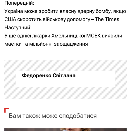
Попередній:
Н
Україна може зробити власну ядерну бомбу, якщо
а
США скоротить військову допомогу – The Times
Наступний:
в
У ще однієї лікарки Хмельницької МСЕК виявили
і
маєтки та мільйонні заощадження
г
а
Федоренко Світлана
ц
і
я
Вам також може сподобатися
з
а