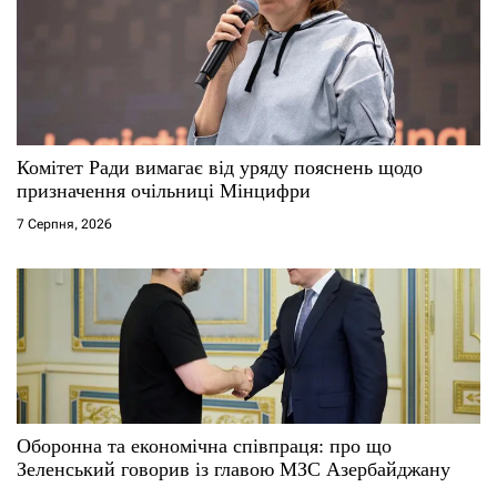
п
и
с
Комітет Ради вимагає від уряду пояснень щодо
і
призначення очільниці Мінцифри
7 Серпня, 2026
в
Оборонна та економічна співпраця: про що
Зеленський говорив із главою МЗС Азербайджану