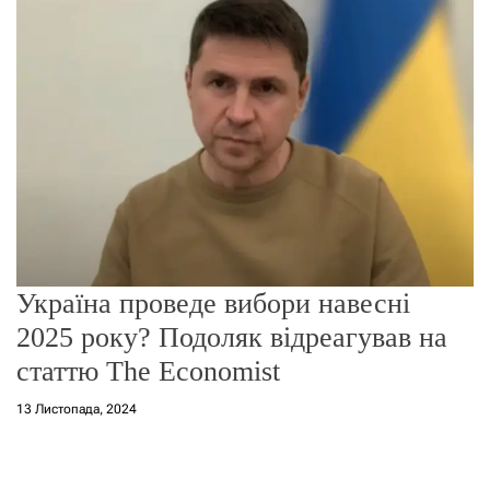
г
о
р
е
ж
и
м
у
Україна проведе вибори навесні
2025 року? Подоляк відреагував на
статтю The Economist
13 Листопада, 2024