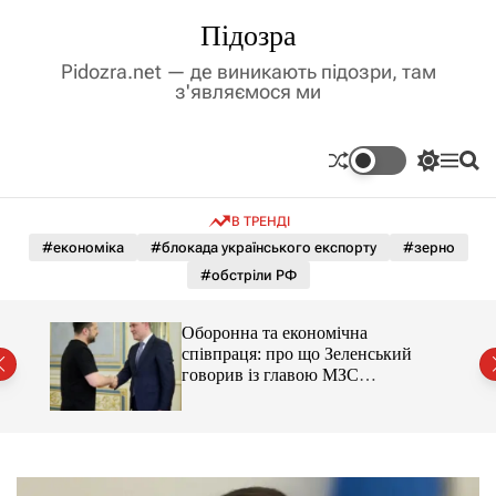
П
Підозра
е
р
Pidozra.net — де виникають підозри, там
е
з'являємося ми
й
т
и
П
М
П
д
е
е
о
р
н
ш
о
В ТРЕНДІ
е
ю
у
в
м
к
#економіка
#блокада українського експорту
#зерно
м
и
#обстріли РФ
і
к
а
с
ч
т
ду
Оборонна та економічна
к
у
співпраця: про що Зеленський
о
говорив із главою МЗС
л
ь
Азербайджану
о
р
о
в
о