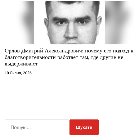
Орлов Дмитрий Александрович: почему его подход к
благотворительности работает там, где другие не
выдерживают
10 Липня, 2026
П
о
ш