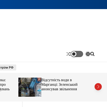
П
П
е
о
р
ш
тріли РФ
е
у
м
к
и
ика:
Відсутність води в
к
а
 про
Марганці: Зеленський
ч
бувань
анонсував звільнення
к
о
л
ь