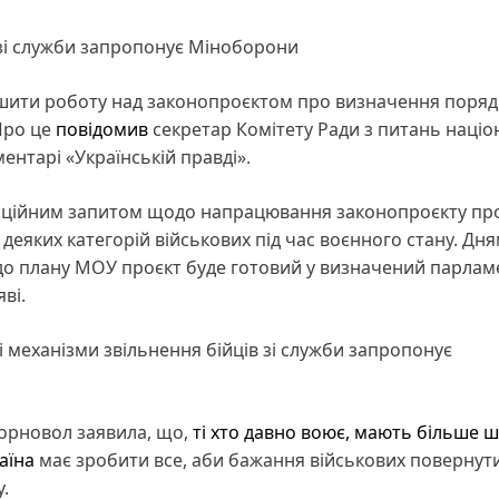
в зі служби запропонує Міноборони
шити роботу над законопроєктом про визначення поряд
Про це
повідомив
секретар Комітету Ради з питань націо
ентарі «Українській правді».
офіційним запитом щодо напрацювання законопроєкту пр
деяких категорій військових під час воєнного стану. Дн
но до плану МОУ проєкт буде готовий у визначений парла
ві.
і механізми звільнення бійців зі служби запропонує
Чорновол заявила, що,
ті хто давно воює, мають більше ш
аїна
має зробити все, аби бажання військових повернут
.