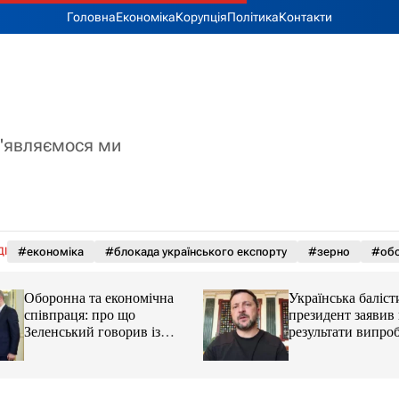
Головна
Економіка
Корупція
Політика
Контакти
з'являємося ми
ДІ
#економіка
#блокада українського експорту
#зерно
#обс
Оборонна та економічна
Українська баліст
співпраця: про що
президент заявив
Зеленський говорив із
результати випро
главою МЗС Азербайджану