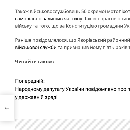
Також військовослужбовець 56 окремої мотопіхот
самовільно залишив частину
. Так він прагне при
війську та того, що за Конституцією громадяни У
Раніше повідомлялося, що Яворівський районни
військової служби
та призначив йому п’ять років
Читайте також:
Попередній:
Н
Народному депутату України повідомлено про п
а
у державній зраді
в
і