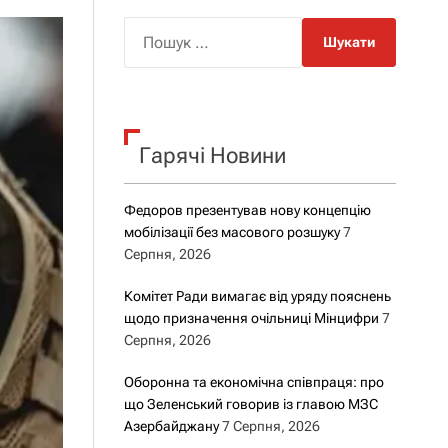
о
р
П
о
о
в
о
ш
г
у
о
р
к
е
Гарячі Новини
:
ж
и
м
у
Федоров презентував нову концепцію
мобілізації без масового розшуку
7
Серпня, 2026
Комітет Ради вимагає від уряду пояснень
щодо призначення очільниці Мінцифри
7
Серпня, 2026
Оборонна та економічна співпраця: про
що Зеленський говорив із главою МЗС
Азербайджану
7 Серпня, 2026