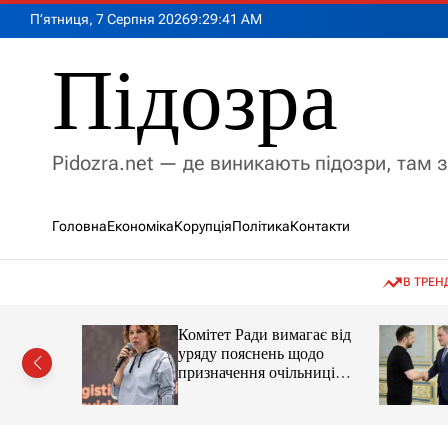
П
П’ятниця, 7 Серпня 2026
9
:
29
:
43
AM
е
р
Підозра
е
й
т
и
Pidozra.net — де виникають підозри, там 
д
о
в
Головна
Економіка
Корупція
Політика
Контакти
м
і
с
В ТРЕН
т
у
ував нову
Комітет Ради вимагає від
ації без
уряду пояснень щодо
у
призначення очільниці
Мінцифри