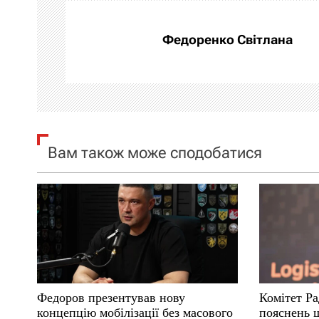
г
а
Федоренко Світлана
ц
і
я
Вам також може сподобатися
з
а
п
и
с
Федоров презентував нову
Комітет Ра
і
концепцію мобілізації без масового
пояснень 