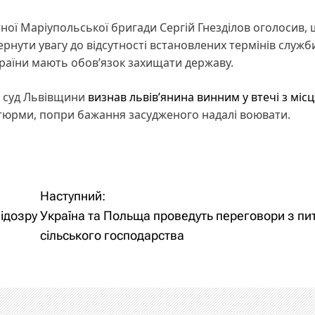
ної Маріупольської бригади Сергій Гнезділов оголосив,
вернути увагу до відсутності встановлених термінів служб
країни мають обовʼязок захищати державу.
й суд Львівщини
визнав львів’янина винним у втечі з місц
 тюрми, попри бажання засудженого надалі воювати.
Наступний:
ідозру
Україна та Польща проведуть переговори з пи
сільського господарства