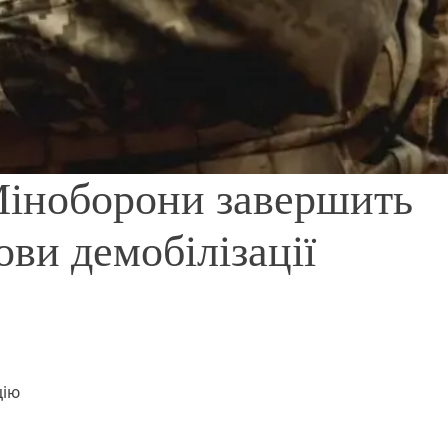
Міноборони завершить
ви демобілізації
цію