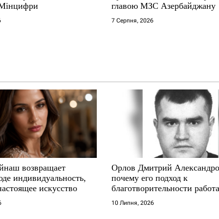
 Мінцифри
главою МЗС Азербайджану
6
7 Серпня, 2026
йнаш возвращает
Орлов Дмитрий Александро
оде индивидуальность,
почему его подход к
настоящее искусство
благотворительности работа
где другие не выдерживают
6
10 Липня, 2026