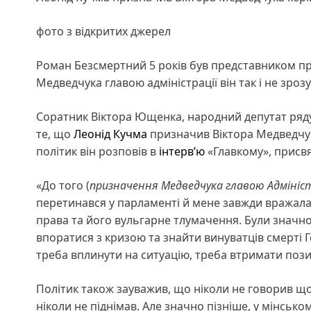
фото з відкритих джерел
Роман Безсмертний 5 років був представником пр
Медведчука главою адміністрації він так і не зроз
Соратник Віктора Ющенка, народний депутат ряд
те, що
Леонід Кучма
призначив Віктора Медведчука
політик він розповів в
інтерв’ю
«Главкому», присв
«До того (
призначення Медведчука главою Адмініст
перетинався у парламенті й мене завжди вражала 
права та його вульгарне тлумачення. Були значно
впоратися з кризою та знайти винуватців смерті Г
треба вплинути на ситуацію, треба втримати позиці
Політик також зауважив, що ніколи не говорив 
ніколи не піднімав. Але значно пізніше, у мінсько