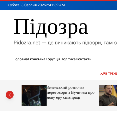
П
Субота, 8 Серпня 2026
2
:
41
:
40
AM
е
р
Підозра
е
й
т
и
Pidozra.net — де виникають підозри, там 
д
о
в
Головна
Економіка
Корупція
Політика
Контакти
м
і
с
В ТРЕН
т
у
мову, яка
Зеленський розпочав
ії на
переговори з Вучичем про
кут
нову еру співпраці