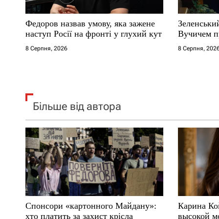
с
Федоров назвав умову, яка зажене
Зеленськи
і
наступ Росії на фронті у глухий кут
Вучичем п
8 Серпня, 2026
8 Серпня, 202
в
Більше від автора
Спонсори «картонного Майдану»:
Карина Ко
хто платить за захист крісла
высокой м