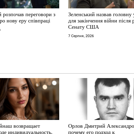
й розпочав переговори з
Зеленський назвав головну
ро нову еру співпраці
для закінчення війни після
Сенату США
6
7 Серпня, 2026
йнаш возвращает
Орлов Дмитрий Александро
оде индивидуальность,
почему его подход к