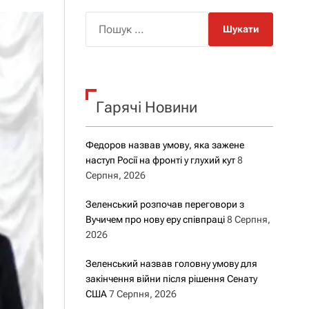
о
р
П
о
о
в
о
ш
г
у
о
р
к
е
Гарячі Новини
:
ж
и
м
у
Федоров назвав умову, яка зажене
наступ Росії на фронті у глухий кут
8
Серпня, 2026
Зеленський розпочав переговори з
Вучичем про нову еру співпраці
8 Серпня,
2026
Зеленський назвав головну умову для
закінчення війни після рішення Сенату
США
7 Серпня, 2026