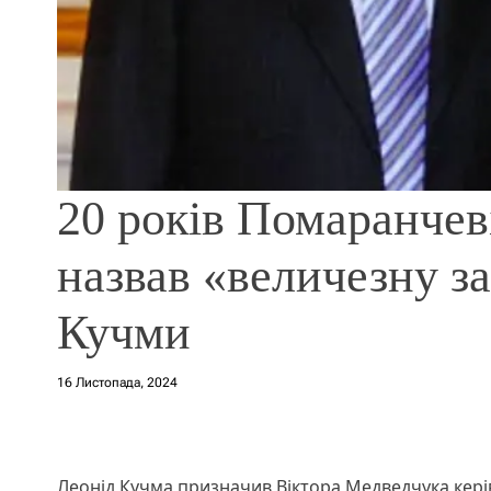
20 років Помаранчев
назвав «величезну з
Кучми
16 Листопада, 2024
Леонід Кучма призначив Віктора Медведчука керів