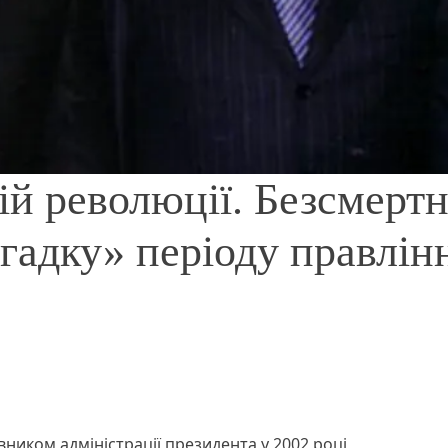
ій революції. Безсмерт
агадку» періоду правлін
ником адміністрації президента у 2002 році