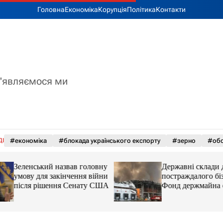
Головна
Економіка
Корупція
Політика
Контакти
з'являємося ми
ДІ
#економіка
#блокада українського експорту
#зерно
#обс
Зеленський назвав головну
Державні склади 
умову для закінчення війни
постраждалого біз
після рішення Сенату США
Фонд держмайна 
завдання від прем