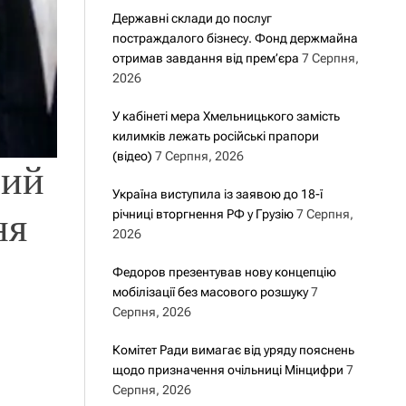
Державні склади до послуг
постраждалого бізнесу. Фонд держмайна
отримав завдання від прем’єра
7 Серпня,
2026
У кабінеті мера Хмельницького замість
килимків лежать російські прапори
(відео)
7 Серпня, 2026
ний
Україна виступила із заявою до 18-ї
ня
річниці вторгнення РФ у Грузію
7 Серпня,
2026
Федоров презентував нову концепцію
мобілізації без масового розшуку
7
Серпня, 2026
Комітет Ради вимагає від уряду пояснень
щодо призначення очільниці Мінцифри
7
Серпня, 2026