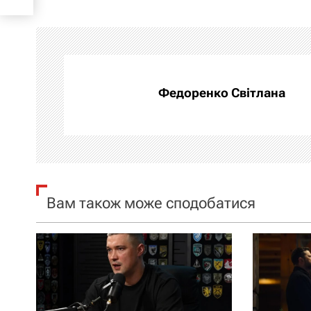
в
і
г
а
Федоренко Світлана
ц
і
я
Вам також може сподобатися
з
а
п
и