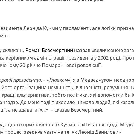
езидента Леоніда Кучми у парламенті, але логіки призн
умів
у скликань
Роман Безсмертний
назвав «величезною заг
 керівником адміністрації президента у 2002 році. Про 
яченому 20-річчю Помаранчевої революції.
рації президента, – «Главком»
) я з Медведчуком неодно
його організаційна немічність, відносність розуміння н
 кращі альтернативи, тобто політики, які допомогли би 
онгадзе. До мене тоді підходило чимало людей, які казал
ї, а не здавати їх…», – сказав Безсмертний.
щодо цього призначення із Кучмою: «Питання щодо Медв
му процесі звернув увагу на те, як Леонід Данилович