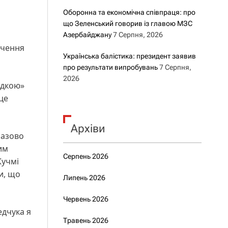
Оборонна та економічна співпраця: про
що Зеленський говорив із главою МЗС
Азербайджану
7 Серпня, 2026
ачення
Українська балістика: президент заявив
про результати випробувань
7 Серпня,
2026
адкою»
це
Архіви
разово
им
Серпень 2026
Кучмі
и, що
Липень 2026
Червень 2026
едчука я
Травень 2026