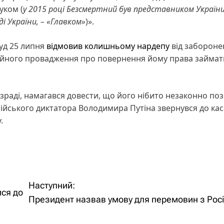
уком (
у 2015 році Безсмертний був представником України
і України, – «Главком»
)».
суд 25 липня
відмовив колишньому нардепу
від забороне
аційного провадження про повернення йому права займат
 зраді, намагався довести, що його нібито незаконно по
осійського диктатора Володимира Путіна звернувся до кас
.
Наступний:
ися до
Президент назвав умову для перемовин з Рос